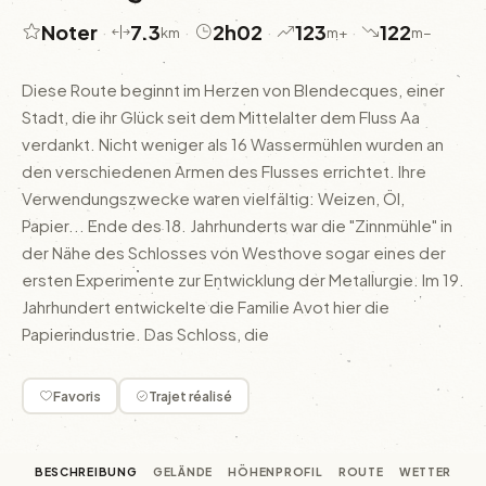
Noter
7.3
2h02
123
122
·
·
·
·
km
m+
m−
Diese Route beginnt im Herzen von Blendecques, einer
Stadt, die ihr Glück seit dem Mittelalter dem Fluss Aa
verdankt. Nicht weniger als 16 Wassermühlen wurden an
den verschiedenen Armen des Flusses errichtet. Ihre
Verwendungszwecke waren vielfältig: Weizen, Öl,
Papier... Ende des 18. Jahrhunderts war die "Zinnmühle" in
der Nähe des Schlosses von Westhove sogar eines der
ersten Experimente zur Entwicklung der Metallurgie. Im 19.
Jahrhundert entwickelte die Familie Avot hier die
Papierindustrie. Das Schloss, die
08
05
JUL
JUL
Favoris
Trajet réalisé
21
JUL
30
BESCHREIBUNG
GELÄNDE
HÖHENPROFIL
ROUTE
WETTER
04
JUN