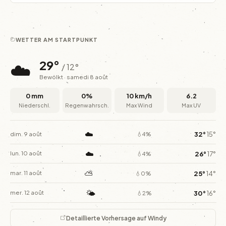
WETTER AM STARTPUNKT
☁️
29°
/ 12°
Bewölkt · samedi 8 août
0 mm
0%
10 km/h
6.2
Niederschl.
Regenwahrsch.
Max Wind
Max UV
☁️
32°
15°
dim. 9 août
💧4%
☁️
26°
17°
lun. 10 août
💧4%
⛅
25°
14°
mar. 11 août
💧0%
🌤️
30°
16°
mer. 12 août
💧2%
Detaillierte Vorhersage auf Windy