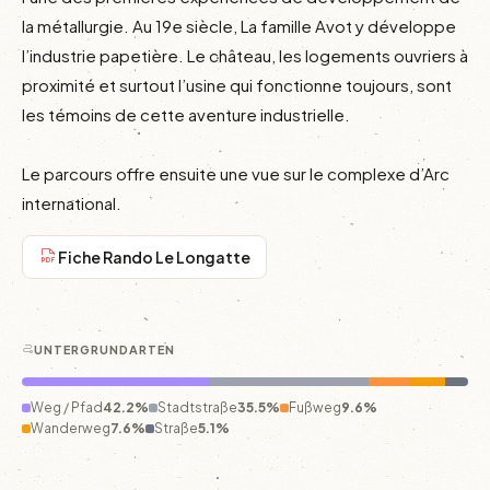
la métallurgie. Au 19e siècle, La famille Avot y développe 
l’industrie papetière. Le château, les logements ouvriers à 
proximité et surtout l’usine qui fonctionne toujours, sont 
les témoins de cette aventure industrielle.

Le parcours offre ensuite une vue sur le complexe d’Arc 
international.
Fiche Rando Le Longatte
UNTERGRUNDARTEN
Weg / Pfad
42.2%
Stadtstraße
35.5%
Fußweg
9.6%
Wanderweg
7.6%
Straße
5.1%