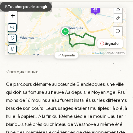
APR
Toucher pour interagir
29
JUN
+
−
Signaler
Leaflet
|
© OSM © CARTO
Agrandir
BESCHREIBUNG
Ce parcours démarre au cœur de Blendecques, une ville 
qui doit sa fortune au fleuve Aa depuis le Moyen Age. Pas 
moins de 16 moulins à eau furent installés sur les différents 
bras de son cours. Leurs usages étaient multiples : à blé, à 
huile, à papier… A la fin du 18ème siècle, le moulin « au fer 
blanc » situé près du château de Westhove a même été 
l’une des premières expériences de développement de 