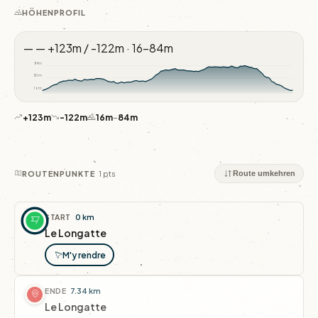
HÖHENPROFIL
—
—
+123m / -122m · 16–84m
84m
50m
16m
+123m
-122m
16m
–
84m
1 pts
ROUTENPUNKTE
Route umkehren
START
0 km
Le Longatte
M'y rendre
ENDE
7.34 km
Le Longatte