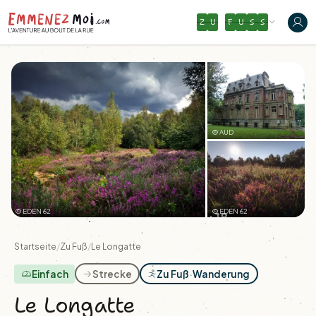
Z
U
F
U
S
S
© AUD
© EDEN 62
© EDEN 62
+18
Startseite
/
Zu Fuß
/
Le Longatte
Einfach
Strecke
Zu Fuß
·
Wanderung
Le Longatte