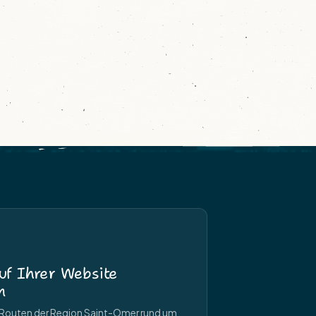
uf Ihrer Website
n
e Routen der Region Saint-Omer rund um