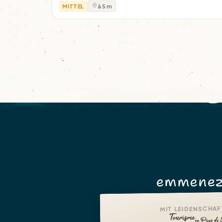
MITTEL
à 5 m
emmenez
MIT LEIDENSCHAF