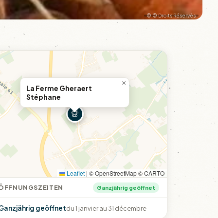
© © Droits Réservés
×
La Ferme Gheraert
Stéphane
Leaflet
|
© OpenStreetMap © CARTO
ÖFFNUNGSZEITEN
Ganzjährig geöffnet
Ganzjährig geöffnet
du 1 janvier au 31 décembre