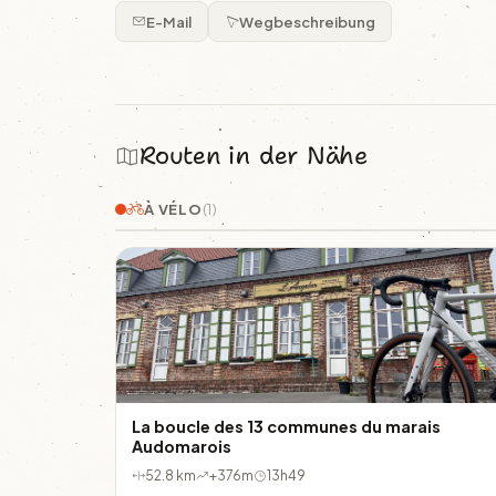
E-Mail
Wegbeschreibung
Routen in der Nähe
À VÉLO
(1)
La boucle des 13 communes du marais
Audomarois
52.8 km
+376m
13h49