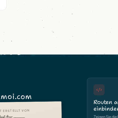
moi.com
Routen a
einbinde
T ERSTELLT VON
Zeigen Sie di