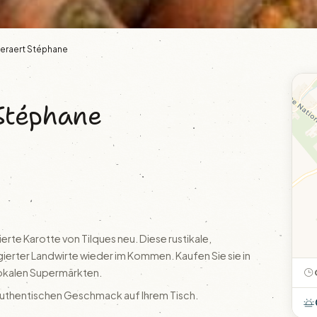
eraert Stéphane
Stéphane
te Karotte von Tilques neu. Diese rustikale,
erter Landwirte wieder im Kommen. Kaufen Sie sie in
 lokalen Supermärkten.
n authentischen Geschmack auf Ihrem Tisch.