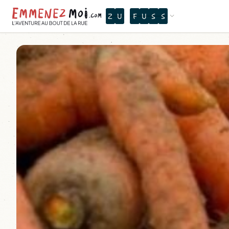
Z
U
F
U
S
S