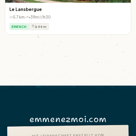
Le Lansbergue
5.7 km
+39m
1h30
EINFACH
à 44 m
emmenezmoi.com
MIT LEIDENSCHAFT ERSTELLT VON