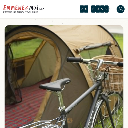
Z
U
F
U
S
S