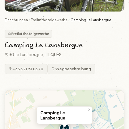
Einrichtungen
Freilufthotelgewerbe
Camping Le Lansbergue
Freilufthotelgewerbe
Camping Le Lansbergue
30 Le Lansbergue, TILQUES
+33 3 21 93 03 70
Wegbeschreibung
×
Camping Le
Lansbergue