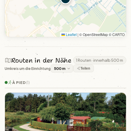
Leaflet
|
© OpenStreetMap © CARTO
Routen in der Nähe
1 Routen · innerhalb 500 m
Umkreis um die Einrichtung
Teilen
À PIED
(1)