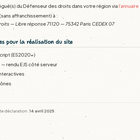
égué(s) du Défenseur des droits dans votre région via
l'annuair
(sans affranchissement) à :
roits — Libre réponse 71120 — 75342 Paris CEDEX 07
es pour la réalisation du site
cript (ES2020+)
s — rendu EJS côté serveur
interactives
cônes
te déclaration :
14 avril 2025
.