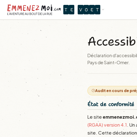
T
E
V
O
E
T
Accessib
Déclaration d'accessibil
Pays de Saint-Omer.
Audit en cours de pr
État de conformité
Le site
emmenezmoi
(RGAA) version 4.1
. Un
site. Cette déclaration 