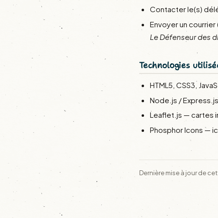
Contacter le(s) dél
Envoyer un courrier 
Le Défenseur des d
Technologies utilisé
HTML5, CSS3, JavaS
Node.js / Express.j
Leaflet.js — cartes 
Phosphor Icons — i
Dernière mise à jour de cet