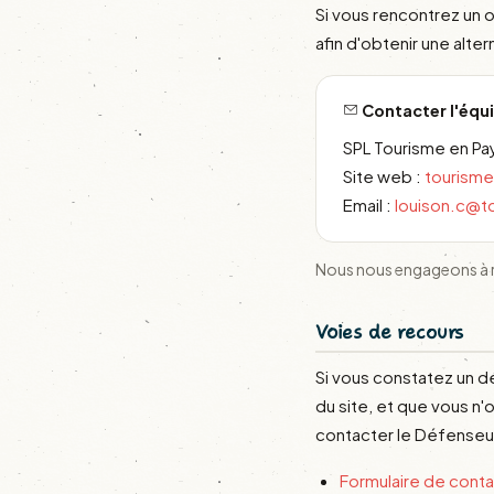
Si vous rencontrez un 
afin d'obtenir une alte
Contacter l'équi
SPL Tourisme en Pa
Site web :
tourism
Email :
louison.c@t
Nous nous engageons à ré
Voies de recours
Si vous constatez un d
du site, et que vous n'
contacter le Défenseur
Formulaire de cont