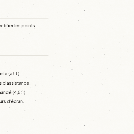
ntifier les points
lle (
).
alt
s d'assistance.
andé (4,5:1).
urs d'écran.