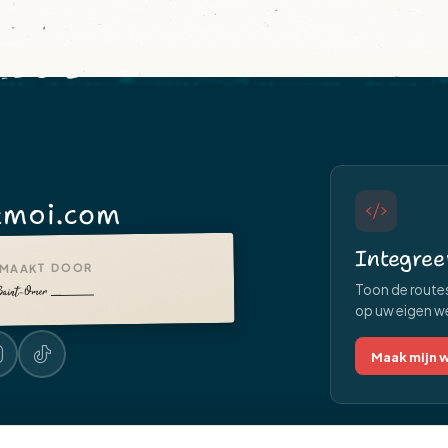
moi.com
Integree
EMAAKT DOOR
Toon de routes
op uw eigen web
Maak mijn 