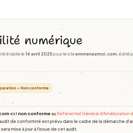
ilité numérique
ité établie le
14 avril 2025
pour le site
emmenezmoi.com
, édité 
éparation — Non conforme
.com
est
non conforme
au
Référentiel Général d'Amélioration d
 audit de conformité est prévu dans le cadre de la démarche d'a
sera mise à jour à l'issue de cet audit.