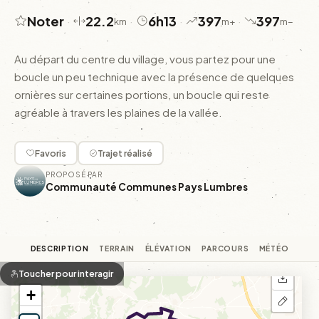
Noter
22.2
6h13
397
397
·
·
·
·
km
m+
m−
Au départ du centre du village, vous partez pour une
boucle un peu technique avec la présence de quelques
ornières sur certaines portions, un boucle qui reste
agréable à travers les plaines de la vallée.
Favoris
Trajet réalisé
PROPOSÉ PAR
Communauté Communes Pays Lumbres
DESCRIPTION
TERRAIN
ÉLÉVATION
PARCOURS
MÉTÉO
Toucher pour interagir
+
−