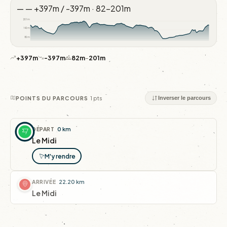
—
—
+397m / -397m · 82–201m
201m
142m
82m
+397m
-397m
82m
–
201m
1 pts
POINTS DU PARCOURS
Inverser le parcours
DÉPART
0 km
Le Midi
M'y rendre
ARRIVÉE
22.20 km
Le Midi