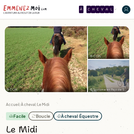
À
C
H
E
V
A
L
© CCPL
© CCPL
© Tourisme en Pays de Saint-Omer
+19
Accueil
/
À cheval
/
Le Midi
Facile
Boucle
À cheval
·
Équestre
Le Midi