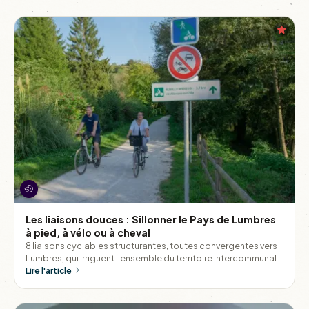
Les liaisons douces : Sillonner le Pays de Lumbres
à pied, à vélo ou à cheval
8 liaisons cyclables structurantes, toutes convergentes vers
Lumbres, qui irriguent l'ensemble du territoire intercommunal
et permettent de relier les villages entre eux sans monter dans
Lire l'article
une voiture.