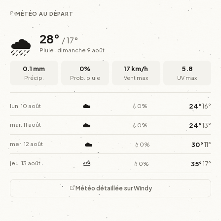
MÉTÉO AU DÉPART
🌧️
28°
/ 17°
Pluie · dimanche 9 août
0.1 mm
0%
17 km/h
5.8
Précip.
Prob. pluie
Vent max
UV max
☁️
24°
16°
lun. 10 août
💧0%
☁️
24°
13°
mar. 11 août
💧0%
☁️
30°
11°
mer. 12 août
💧0%
⛅
35°
17°
jeu. 13 août
💧0%
Météo détaillée sur Windy