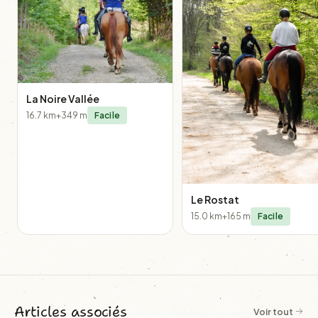
La Noire Vallée
16.7 km
+349 m
Facile
Le Rostat
15.0 km
+165 m
Facile
Articles associés
Voir tout