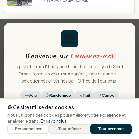
20.9 km
+214m
40min
🗺️
Bienvenue sur
Emmenez‑moi
La plateforme d'itinérance touristique du Pays de Saint-
Omer. Parcours vélo, randonnées, trails et canoë —
sélectionnés et vérifiés par l'Office de Tourisme.
Vélo
Randonnée
Trail
Canoë
🍪 Ce site utilise des cookies
Nous utilisons des cookies pour améliorer votre expérience et
Suivant
analyser le trafic.
En savoir plus
Carte
Personnaliser
Tout refuser
Tout accepter