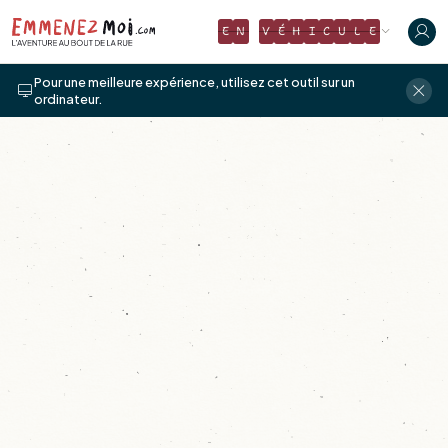
E
N
V
É
H
I
C
U
L
E
Pour une meilleure expérience, utilisez cet outil sur un
ordinateur.