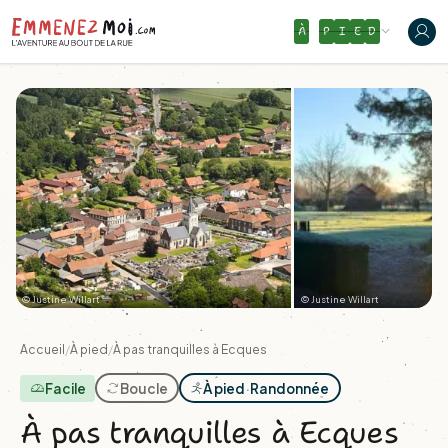
À
P
I
E
D
© Justine Willart
© Justine Willart
Accueil
/
À pied
/
À pas tranquilles à Ecques
Facile
Boucle
À pied
·
Randonnée
À pas tranquilles à Ecques