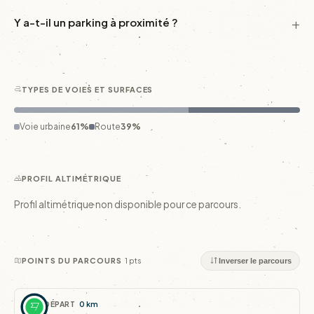
Y a-t-il un parking à proximité ?
TYPES DE VOIES ET SURFACES
Voie urbaine
61%
Route
39%
PROFIL ALTIMÉTRIQUE
Profil altimétrique non disponible pour ce parcours.
1 pts
POINTS DU PARCOURS
Inverser le parcours
DÉPART
0 km