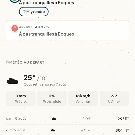
À pas tranquilles à Ecques
M'y rendre
ARRIVÉE
4.40 km
À pas tranquilles à Ecques
MÉTÉO AU DÉPART
☁️
25°
/ 10°
Couvert · vendredi 7 août
0 mm
0%
18 km/h
6.3
Précip.
Prob. pluie
Vent max
UV max
☁️
29°
11°
sam. 8 août
💧0%
☁️
30°
14°
dim. 9 août
💧0%