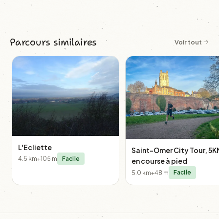
Parcours similaires
Voir tout
L'Ecliette
Saint-Omer City Tour, 5K
4.5 km
+105 m
Facile
en course à pied
5.0 km
+48 m
Facile