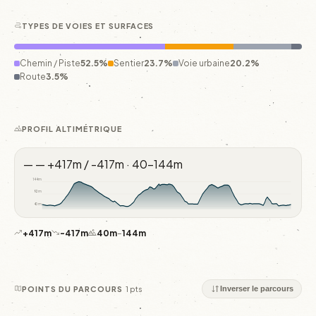
TYPES DE VOIES ET SURFACES
Chemin / Piste
52.5%
Sentier
23.7%
Voie urbaine
20.2%
Route
3.5%
PROFIL ALTIMÉTRIQUE
—
—
+417m / -417m · 40–144m
144m
92m
40m
+417m
-417m
40m
–
144m
1 pts
POINTS DU PARCOURS
Inverser le parcours