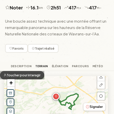
Noter
16.1
2h51
417
417
·
·
·
·
km
m+
m−
Une boucle assez technique avec une montée offrant un
remarquable panorama sur les hauteurs de la Réserve
Naturelle Nationale des coteaux de Wavrans-sur-l’Aa.
Favoris
Trajet réalisé
DESCRIPTION
TERRAIN
ÉLÉVATION
PARCOURS
MÉTÉO
Toucher pour interagir
+
−
Signaler