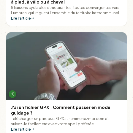
à pied, à vélo ou à cheval
8 liaisons cyclables structurantes, toutes convergentes vers
Lumbres, qui irriguent l'ensemble du territoire intercommunal
et permettent de relier les villages entre eux sans monter dans
Lire l'article
une voiture.
J'ai un fichier GPX : Comment passer en mode
guidage ?
Téléchargez un parcours GPX sur emmenezmoi.com et
suivez-le facilement avec votre appli préférée !
Lire l'article