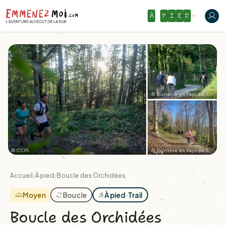
À
P
I
E
D
© Tourisme en Pays de Saint-Omer
© CCPL
© Tourisme en Pays de Saint-Omer
+27
Accueil
/
À pied
/
Boucle des Orchidées
Moyen
Boucle
À pied
·
Trail
Boucle des Orchidées