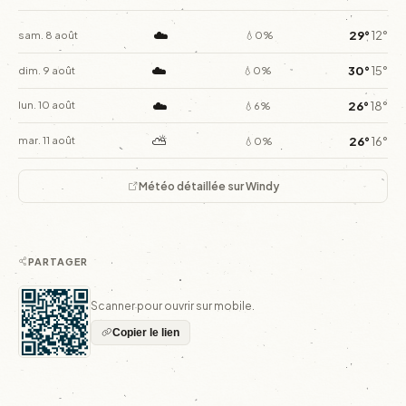
☁️
29°
12°
sam. 8 août
💧0%
☁️
30°
15°
dim. 9 août
💧0%
☁️
26°
18°
lun. 10 août
💧6%
⛅
26°
16°
mar. 11 août
💧0%
Météo détaillée sur Windy
PARTAGER
Scanner pour ouvrir sur mobile.
Copier le lien