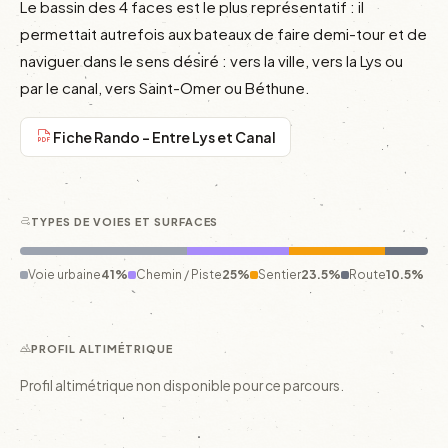
Le bassin des 4 faces est le plus représentatif : il 
permettait autrefois aux bateaux de faire demi-tour et de 
naviguer dans le sens désiré : vers la ville, vers la Lys ou 
par le canal, vers Saint-Omer ou Béthune. 
Fiche Rando - Entre Lys et Canal
TYPES DE VOIES ET SURFACES
Voie urbaine
41%
Chemin / Piste
25%
Sentier
23.5%
Route
10.5%
PROFIL ALTIMÉTRIQUE
Profil altimétrique non disponible pour ce parcours.