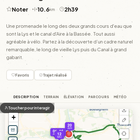
Noter
10.6
2h39
·
·
km
Une promenade le long des deux grands cours d'eau que
sont la Lys et le canal d'Aire à la Bassée. Tout aussi
agréable à vélo. Partez à la découverte d’un cadre naturel
remarquable, le long de vieille Lys puis du Canal à grand
gabarit.
Favoris
Trajet réalisé
DESCRIPTION
TERRAIN
ÉLÉVATION
PARCOURS
MÉTÉO
Toucher pour interagir
+
20
−
AVR
06
16
12
AVR
AVR
MAI