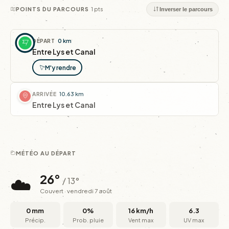
1 pts
POINTS DU PARCOURS
Inverser le parcours
DÉPART
0 km
Entre Lys et Canal
M'y rendre
ARRIVÉE
10.63 km
Entre Lys et Canal
MÉTÉO AU DÉPART
☁️
26°
/ 13°
Couvert · vendredi 7 août
0 mm
0%
16 km/h
6.3
Précip.
Prob. pluie
Vent max
UV max