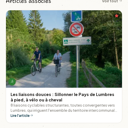
Articles associés
Voir tout
Les liaisons douces : Sillonner le Pays de Lumbres
à pied, à vélo ou à cheval
8 liaisons cyclables structurantes, toutes convergentes vers
Lumbres, qui irriguent l'ensemble du territoire intercommunal
et permettent de relier les villages entre eux sans monter dans
Lire l'article
une voiture.