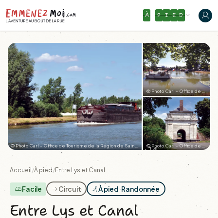
À
P
I
E
D
© Photo Carl - Office de Tourisme de la Région de Saint-Omer (1)
© Photo Carl - Office de Tourisme de la Région de Saint-Omer
© Photo Carl - Office de Tourisme de la Région de Saint-Omer
+14
Accueil
/
À pied
/
Entre Lys et Canal
Facile
Circuit
À pied
·
Randonnée
Entre Lys et Canal