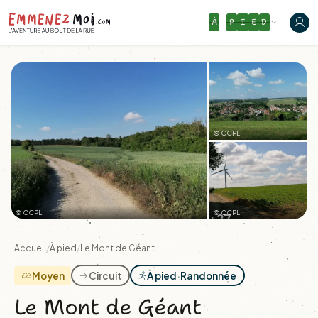
À
P
I
E
D
© CCPL
© CCPL
© CCPL
+27
Accueil
/
À pied
/
Le Mont de Géant
Moyen
Circuit
À pied
·
Randonnée
Le Mont de Géant