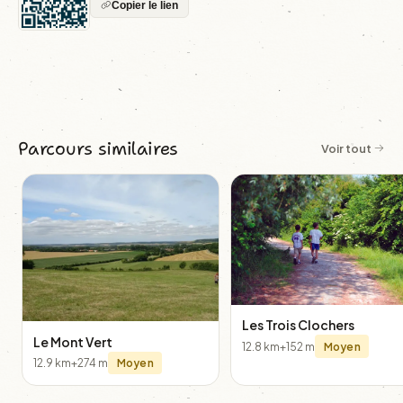
Copier le lien
Parcours similaires
Voir tout
Les Trois Clochers
Le Mont Vert
12.8 km
+152 m
Moyen
12.9 km
+274 m
Moyen