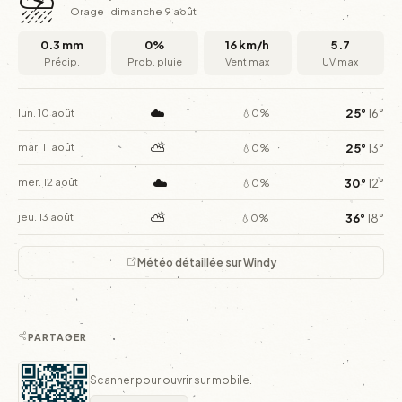
Orage · dimanche 9 août
0.3 mm
0%
16 km/h
5.7
Précip.
Prob. pluie
Vent max
UV max
☁️
25°
16°
lun. 10 août
💧0%
⛅
25°
13°
mar. 11 août
💧0%
☁️
30°
12°
mer. 12 août
💧0%
⛅
36°
18°
jeu. 13 août
💧0%
Météo détaillée sur Windy
PARTAGER
Scanner pour ouvrir sur mobile.