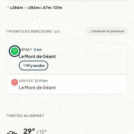
+284m
-284m
47m
–
131m
1 pts
POINTS DU PARCOURS
Inverser le parcours
DÉPART
0 km
Le Mont de Géant
M'y rendre
ARRIVÉE
12.91 km
Le Mont de Géant
MÉTÉO AU DÉPART
⛈️
29°
/ 15°