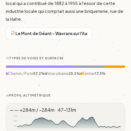
local qui a contribué de 1882 à 1955 à l'essor de cette 
industrie locale qui comptait aussi une briqueterie, rue de 
la Halte.
Le Mont de Géant - Wavrans sur l'Aa
TYPES DE VOIES ET SURFACES
Chemin / Piste
57.2%
Voie urbaine
25.3%
Sentier
17.5%
PROFIL ALTIMÉTRIQUE
—
—
+284m / -284m · 47–131m
131m
89m
47m