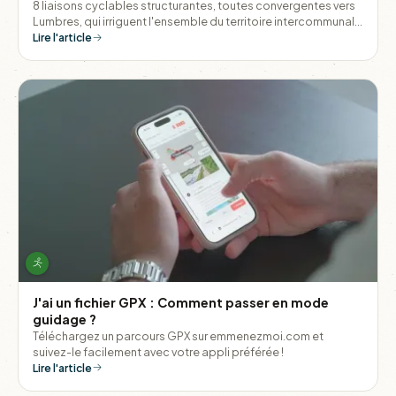
8 liaisons cyclables structurantes, toutes convergentes vers
Lumbres, qui irriguent l'ensemble du territoire intercommunal
et permettent de relier les villages entre eux sans monter dans
Lire l'article
une voiture.
J'ai un fichier GPX : Comment passer en mode
guidage ?
Téléchargez un parcours GPX sur emmenezmoi.com et
suivez-le facilement avec votre appli préférée !
Lire l'article