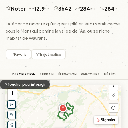
Noter
12.9
3h42
284
284
·
·
·
·
km
m+
m−
La légende raconte qu'un géant plié en sept serait caché
sous le Mont qui domine la vallée de l'Aa, où se niche
l'habitat de Wavrans.
Favoris
Trajet réalisé
DESCRIPTION
TERRAIN
ÉLÉVATION
PARCOURS
MÉTÉO
Toucher pour interagir
+
−
Signaler