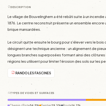
DESCRIPTION
Le village de Bouvelinghem a été rebâti suite à un incendie 
1876. Le centre reconstruit présente un ensemble encore 
brique mansardées.

Le circuit quitte ensuite le bourg pour s'élever vers le bois
désignent une technique ancienne : un alignement de pieux 
longues branches superposées formant ainsi des clôtures b
régions les utilisent pour limiter l'érosion des sols sur les pe
RANDO LES FASCINES
TYPES DE VOIES ET SURFACES
Chemin / Piste
54.5%
Sentier
29.3%
Route
16.2%