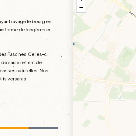
−
ayant ravagé le bourg en 
uniforme de longères en 
 des Fascines.Celles-ci 
de saule retient de 
asses naturelles. Nos 
tits versants.