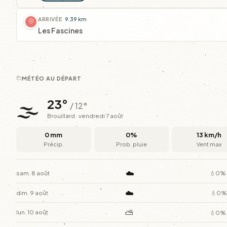
ARRIVÉE
9.39 km
Les Fascines
MÉTÉO AU DÉPART
🌫️
23°
/ 12°
Brouillard · vendredi 7 août
0 mm
0%
13 km/h
Précip.
Prob. pluie
Vent max
☁️
sam. 8 août
💧0%
☁️
dim. 9 août
💧0%
⛅
lun. 10 août
💧0%