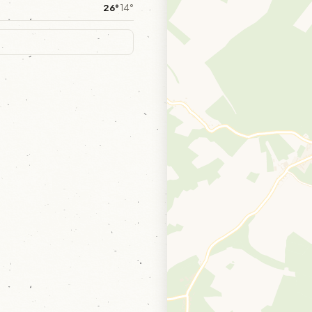
26°
14°