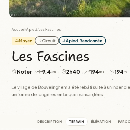
© CCPL
Accueil
/
À pied
/
Les Fascines
Moyen
Circuit
À pied
·
Randonnée
Les Fascines
Noter
9.4
2h40
194
194
·
·
·
·
km
m+
m−
Le village de Bouvelinghem a été rebâti suite à un incend
uniforme de longères en brique mansardées.
DESCRIPTION
TERRAIN
ÉLÉVATION
PARC