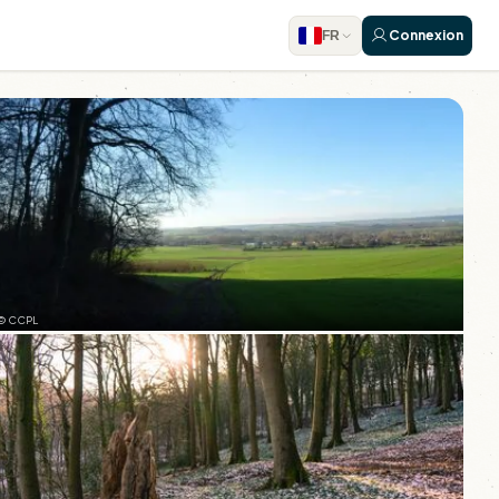
Connexion
FR
© CCPL