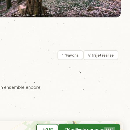
© Tourisme en Pays de Saint-Omer
+23
Favoris
Trajet réalisé
e un ensemble encore
GPX
Modifier le parcours
BÊTA