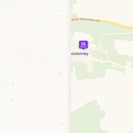
09
AOÛT