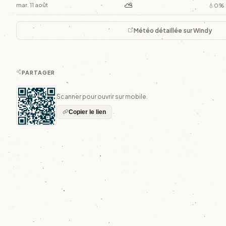
⛅
mar. 11 août
💧0%
Météo détaillée sur Windy
PARTAGER
Scanner pour ouvrir sur mobile.
Copier le lien