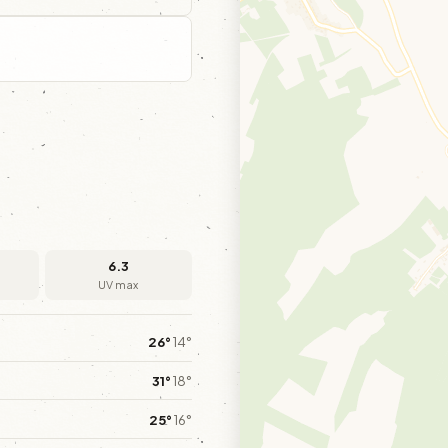
6.3
UV max
26°
14°
31°
18°
25°
16°