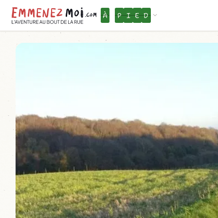
À
P
I
E
D