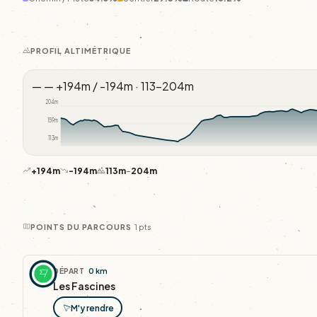
PROFIL ALTIMÉTRIQUE
—
—
+194m / -194m · 113–204m
204m
159m
113m
+194m
-194m
113m
–
204m
1 pts
POINTS DU PARCOURS
DÉPART
0 km
Les Fascines
M'y rendre