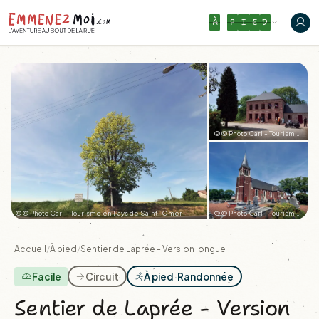
À
P
I
E
D
© © Photo Carl - Tourisme en Pays de Saint-Omer
© © Photo Carl - Tourisme en Pays de Saint-Omer
© © Photo Carl - Tourisme en Pays de Saint-Omer
+3
Accueil
/
À pied
/
Sentier de Laprée - Version longue
Facile
Circuit
À pied
·
Randonnée
Sentier de Laprée - Version