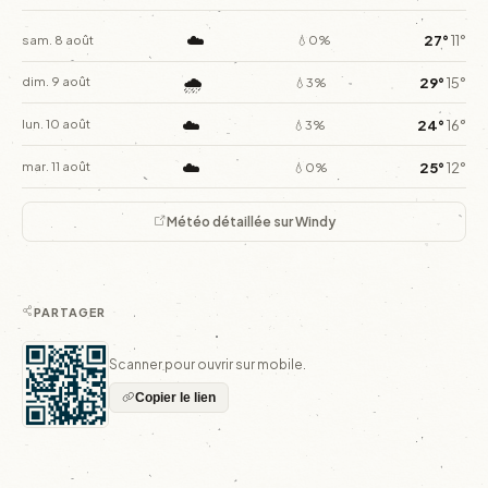
☁️
27°
11°
sam. 8 août
💧0%
🌧️
29°
15°
dim. 9 août
💧3%
☁️
24°
16°
lun. 10 août
💧3%
☁️
25°
12°
mar. 11 août
💧0%
Météo détaillée sur Windy
PARTAGER
Scanner pour ouvrir sur mobile.
Copier le lien