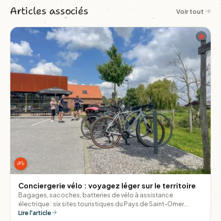
Articles associés
Voir tout
Conciergerie vélo : voyagez léger sur le territoire
Bagages, sacoches, batteries de vélo à assistance
électrique : six sites touristiques du Pays de Saint-Omer
proposent un dépôt sécurisé et gratuit pour explorer la
Lire l'article