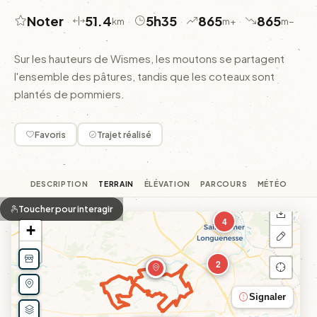
Noter
51.4
5h35
865
865
·
·
·
·
km
m+
m−
Sur les hauteurs de Wismes, les moutons se partagent
l'ensemble des pâtures, tandis que les coteaux sont
plantés de pommiers.
Favoris
Trajet réalisé
DESCRIPTION
TERRAIN
ÉLÉVATION
PARCOURS
MÉTÉO
Toucher pour interagir
4
+
−
2
Signaler