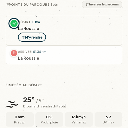
1 pts
POINTS DU PARCOURS
Inverser le parcours
DÉPART
0 km
La Roussie
M'y rendre
ARRIVÉE
51.36 km
La Roussie
MÉTÉO AU DÉPART
🌫️
25°
/ 9°
Brouillard · vendredi 7 août
0 mm
0%
16 km/h
6.3
Précip.
Prob. pluie
Vent max
UV max