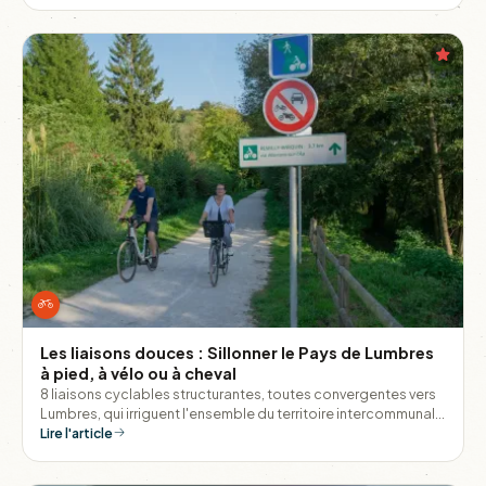
destination l'esprit léger.
Les liaisons douces : Sillonner le Pays de Lumbres
à pied, à vélo ou à cheval
8 liaisons cyclables structurantes, toutes convergentes vers
Lumbres, qui irriguent l'ensemble du territoire intercommunal
et permettent de relier les villages entre eux sans monter dans
Lire l'article
une voiture.