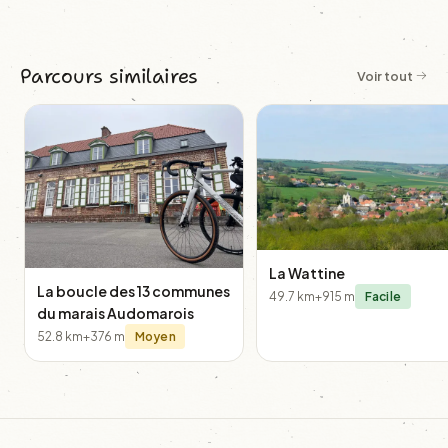
Parcours similaires
Voir tout
La Wattine
La boucle des 13 communes
49.7 km
+915 m
Facile
du marais Audomarois
52.8 km
+376 m
Moyen