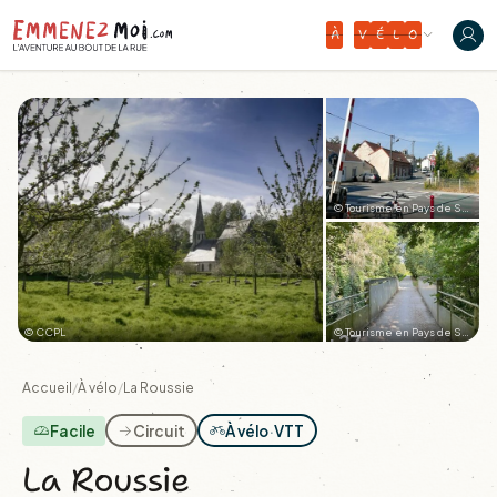
À
V
É
L
O
© Tourisme en Pays de Saint-Omer
© CCPL
© Tourisme en Pays de Saint-Omer
+27
Accueil
/
À vélo
/
La Roussie
Facile
Circuit
À vélo
·
VTT
La Roussie