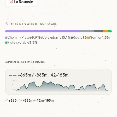
La Roussie
TYPES DE VOIES ET SURFACES
Chemin / Piste
69.9%
Voie urbaine
13.1%
Route
9%
Sentier
4.5%
Piste cyclable
3.5%
PROFIL ALTIMÉTRIQUE
—
—
+865m / -865m · 42–185m
185m
114m
42m
+865m
-865m
42m
–
185m