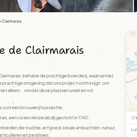
© Laurent Delafosse
 Clairmarais
e de Clairmarais
 Clairmarais, behalve de prachtige boerderij, waarvan het
ze prachtige omgeving dat ons project vorm krijgt, om
et alleen... omdat deze plaatsen uniek en vol
s ooit een brouwerij huisvestte;
ais, een cisterciënzerabdij gesticht in 1140;
aanbieden die traditie, erfgoed, lokale ambachten, natuur,
Lu
ticulieren en bedrijven;