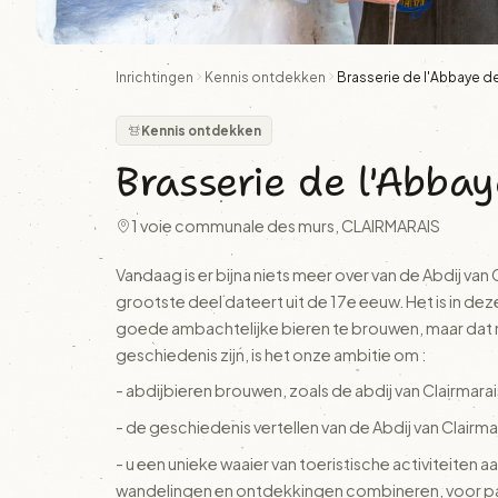
Inrichtingen
Kennis ontdekken
Brasserie de l'Abbaye de
Kennis ontdekken
Brasserie de l'Abbay
1 voie communale des murs, CLAIRMARAIS
Vandaag is er bijna niets meer over van de Abdij van
grootste deel dateert uit de 17e eeuw. Het is in de
goede ambachtelijke bieren te brouwen, maar dat ni
geschiedenis zijn, is het onze ambitie om :
- abdijbieren brouwen, zoals de abdij van Clairmarai
- de geschiedenis vertellen van de Abdij van Clairmar
- u een unieke waaier van toeristische activiteiten 
wandelingen en ontdekkingen combineren, voor par