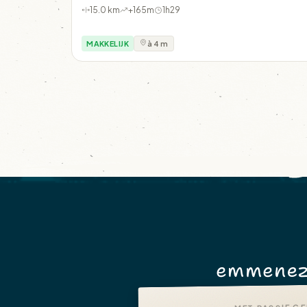
15.0 km
+165m
1h29
MAKKELIJK
à 4 m
emmenez