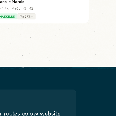
ans le Marais !
14.7 km
+68m
1h42
MAKKELIJK
à 273 m
r routes op uw website