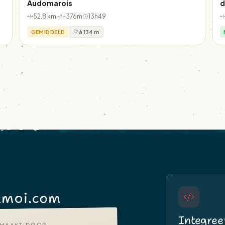
Audomarois
d
52.8 km
+376m
13h49
GEMIDDELD
à 134 m
moi.com
Integree