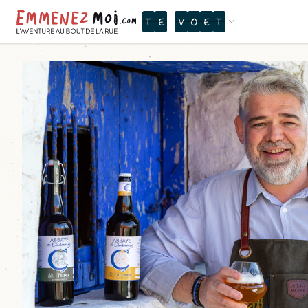
X
D
A
W
C
R
F
Ù
È
A