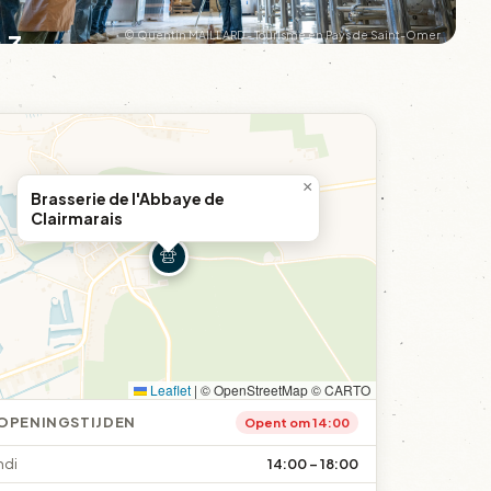
+3
© Quentin MAILLARD - Tourisme en Pays de Saint-Omer
×
Brasserie de l'Abbaye de
Clairmarais
Leaflet
|
© OpenStreetMap © CARTO
OPENINGSTIJDEN
Opent om 14:00
ndi
14:00 – 18:00