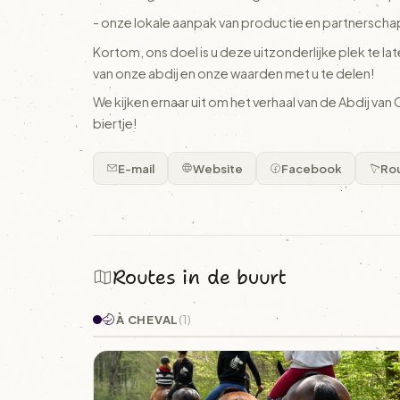
- onze lokale aanpak van productie en partnerscha
Kortom, ons doel is u deze uitzonderlijke plek te l
van onze abdij en onze waarden met u te delen!
We kijken ernaar uit om het verhaal van de Abdij van
biertje!
E-mail
Website
Facebook
Rou
Routes in de buurt
À CHEVAL
(1)