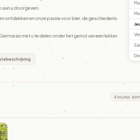
Ma
p aan u doorgeven.
Me
aten ontdekken en onze passie voor bier, de geschiedenis
Je
Ve
 Clairmarais met u te delen onder het genot van een lekker
Sa
Di
tebeschrijving
4 routes · bi