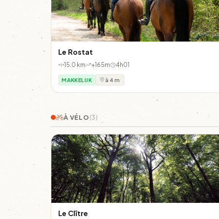
Le Rostat
15.0 km
+165m
4h01
MAKKELIJK
à 4 m
À VÉLO
(3)
Le Clître