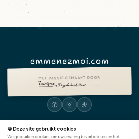
emmenezmoi.com
MET PASSIE GEMAAKT DOOR
🍪 Deze site gebruikt cookies
Wettelijke vermeldingen
Toegankelijkheid: niet conform
Presse
We gebruiken cookies om uw ervaring te verbeteren en het
© 2026 emmenezmoi.com
VVV Pays de Saint-Omer
🍪 Cookies