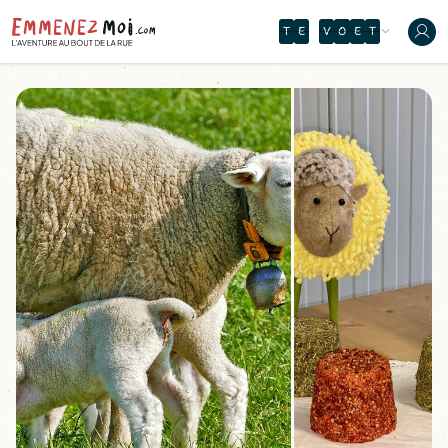
T
E
V
O
E
T