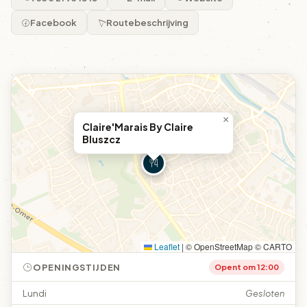
Facebook
Routebeschrijving
×
Claire'Marais By Claire
Bluszcz
Leaflet
|
© OpenStreetMap © CARTO
OPENINGSTIJDEN
Opent om 12:00
Lundi
Gesloten