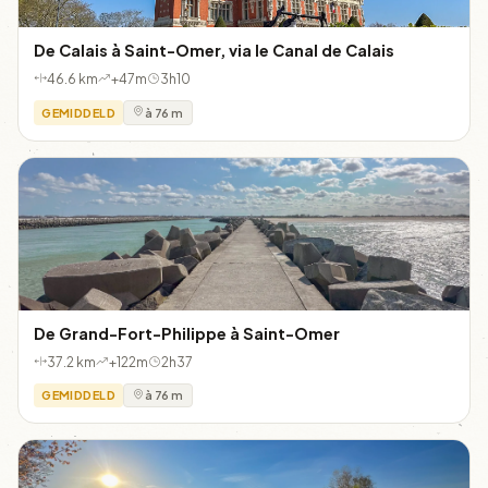
De Calais à Saint-Omer, via le Canal de Calais
46.6 km
+47m
3h10
GEMIDDELD
à 76 m
De Grand-Fort-Philippe à Saint-Omer
37.2 km
+122m
2h37
GEMIDDELD
à 76 m