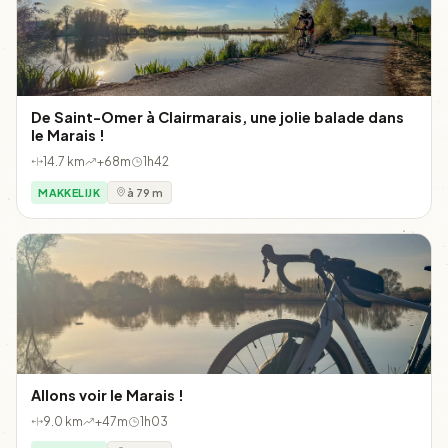
De Saint-Omer à Clairmarais, une jolie balade dans
le Marais !
14.7 km
+68m
1h42
MAKKELIJK
à 79 m
Allons voir le Marais !
9.0 km
+47m
1h03