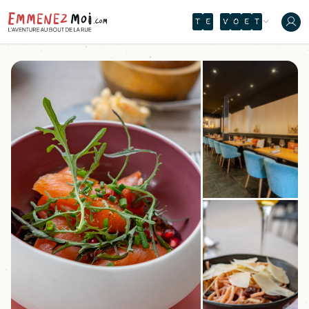
O
T
M
B
X
E
D
É
Û
R