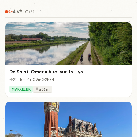
À VÉLO
(6)
De Saint-Omer à Aire-sur-la-Lys
22.1 km
+109m
2h34
MAKKELIJK
à 76 m