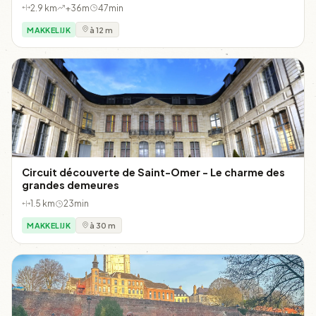
2.9 km
+36m
47min
MAKKELIJK
à 12 m
Circuit découverte de Saint-Omer - Le charme des
grandes demeures
1.5 km
23min
MAKKELIJK
à 30 m