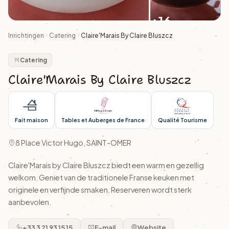
+16
Inrichtingen
Catering
Claire'Marais By Claire Bluszcz
Catering
Claire'Marais By Claire Bluszcz
Fait maison
Tables et Auberges de France
Qualité Tourisme
8 Place Victor Hugo, SAINT-OMER
Claire'Marais by Claire Bluszcz biedt een warm en gezellig
welkom. Geniet van de traditionele Franse keuken met
originele en verfijnde smaken. Reserveren wordt sterk
aanbevolen.
+33 3 21 93 15 15
E-mail
Website