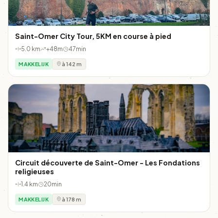
Saint-Omer City Tour, 5KM en course à pied
5.0 km
+48m
47min
MAKKELIJK
à 142 m
Circuit découverte de Saint-Omer - Les Fondations
religieuses
1.4 km
20min
MAKKELIJK
à 178 m