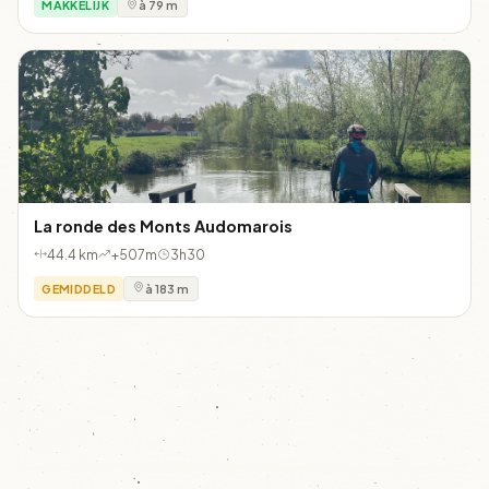
MAKKELIJK
à 79 m
La ronde des Monts Audomarois
44.4 km
+507m
3h30
GEMIDDELD
à 183 m