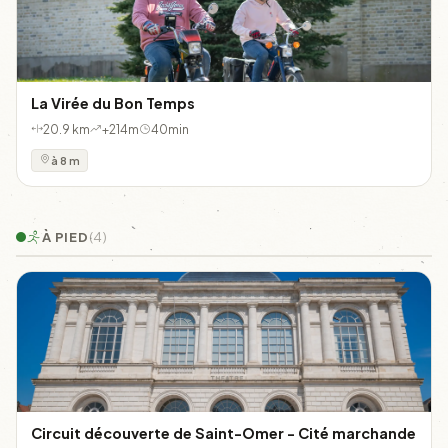
La Virée du Bon Temps
20.9 km
+214m
40min
à 8 m
À PIED
(4)
Circuit découverte de Saint-Omer - Cité marchande