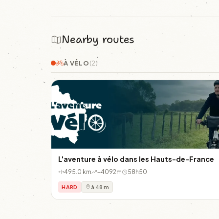
Nearby routes
À VÉLO
(2)
L'aventure à vélo dans les Hauts-de-France
495.0 km
+4092m
58h50
HARD
à 48 m