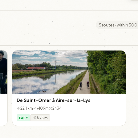
5 routes · within 500
De Saint-Omer à Aire-sur-la-Lys
22.1 km
+109m
2h34
EASY
à 75 m