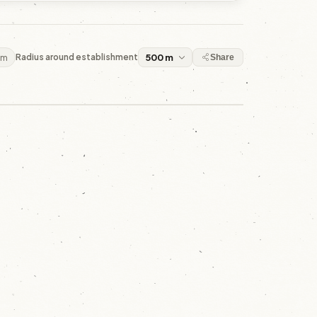
 m
Radius around establishment
Share