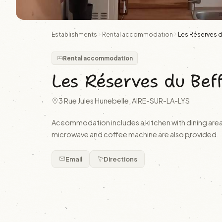
Establishments
Rental accommodation
Les Réserves d
Rental accommodation
Les Réserves du Beff
3 Rue Jules Hunebelle, AIRE-SUR-LA-LYS
Accommodation includes a kitchen with dining area 
microwave and coffee machine are also provided.
Email
Directions