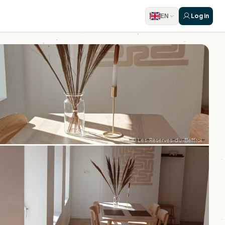
Log in
EN
© Les-Reserves-du-Beffroi