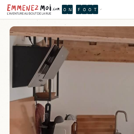
O
N
F
O
O
T