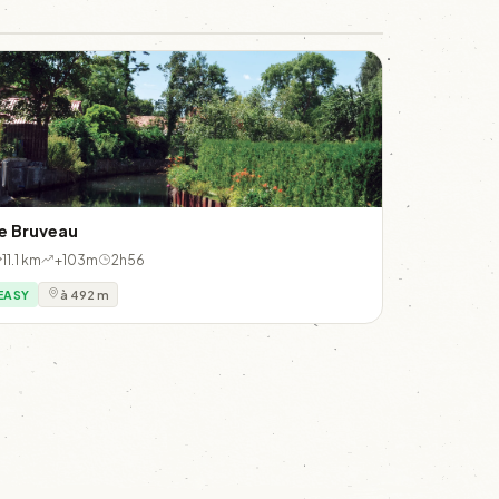
e Bruveau
11.1 km
+103m
2h56
EASY
à 492 m