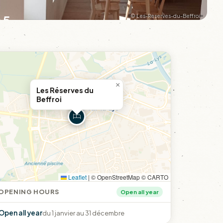
+5
© Les-Reserves-du-Beffroi
×
Les Réserves du
Beffroi
Leaflet
|
© OpenStreetMap © CARTO
OPENING HOURS
Open all year
Open all year
du 1 janvier au 31 décembre