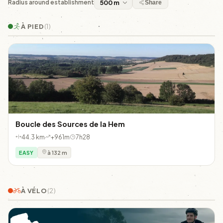
Radius around establishment
Share
À PIED
(1)
Boucle des Sources de la Hem
44.3 km
+961m
7h28
EASY
à 132 m
À VÉLO
(2)