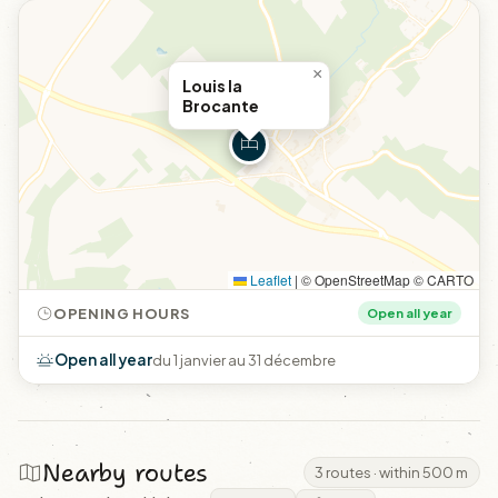
×
Louis la
Brocante
Leaflet
|
© OpenStreetMap © CARTO
OPENING HOURS
Open all year
Open all year
du 1 janvier au 31 décembre
Nearby routes
3 routes · within 500 m