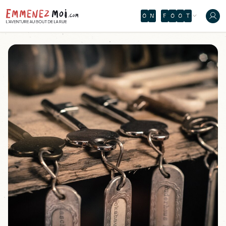
O
N
F
O
O
T