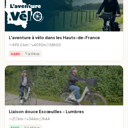
L'aventure à vélo dans les Hauts-de-France
495.0 km
+4092m
58h50
HARD
à 174 m
Liaison douce Escœuilles - Lumbres
21.1 km
+344m
1h44
EASY
à 254 m