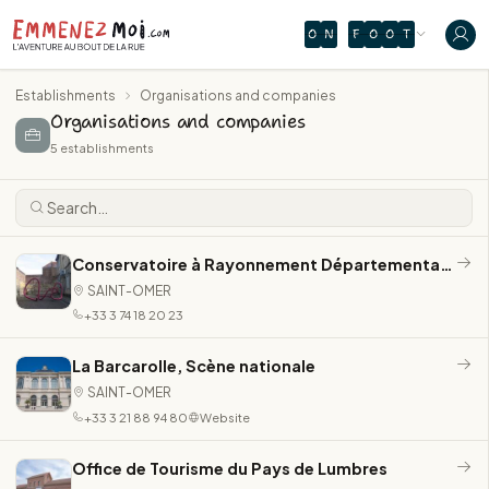
O
N
F
O
O
T
Establishments
Organisations and companies
Organisations and companies
5 establishments
Conservatoire à Rayonnement Départemental CAPSO
SAINT-OMER
+33 3 74 18 20 23
La Barcarolle, Scène nationale
SAINT-OMER
+33 3 21 88 94 80
Website
Office de Tourisme du Pays de Lumbres