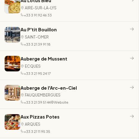
Au Lotus Bleu
AIRE-SUR-LA-LYS
+33 3 91 92 46 33
Au P'tit Bouillon
SAINT-OMER
+33 3 21 39 91 18
Auberge de Mussent
ECQUES
+33 3 21 95 24 17
Auberge de l'Arc-en-Ciel
FAUQUEMBERGUES
+33 3 21 39 51 44
Website
Aux Pizzas Potes
ARQUES
+33 3 21 11 95 35