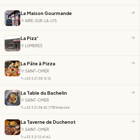
La Maison Gourmande
AIRE-SUR-LA-LYS
La Pizz'
LUMBRES
La Pâte à Pizza
SAINT-OMER
+33 3 21 38 12 12
La Table du Bachelin
SAINT-OMER
+33 3 21 38 42 77
Website
La Taverne de Duchenot
SAINT-OMER
+33 3 21 12 61 62