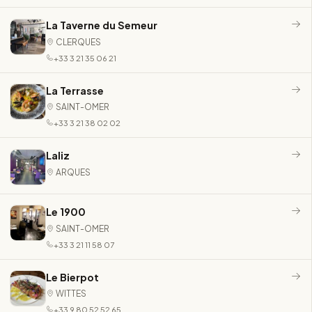
La Taverne du Semeur
CLERQUES
+33 3 21 35 06 21
La Terrasse
SAINT-OMER
+33 3 21 38 02 02
Laliz
ARQUES
Le 1900
SAINT-OMER
+33 3 21 11 58 07
Le Bierpot
WITTES
+33 9 80 52 52 65