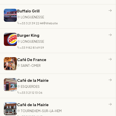
Buffalo Grill
LONGUENESSE
+33 3 21 39 22 44
Website
Burger King
LONGUENESSE
+33 9 82 81 69 59
Café De France
SAINT-OMER
Café de la Mairie
ESQUERDES
+33 3 21 12 13 06
Café de la Mairie
TOURNEHEM-SUR-LA-HEM