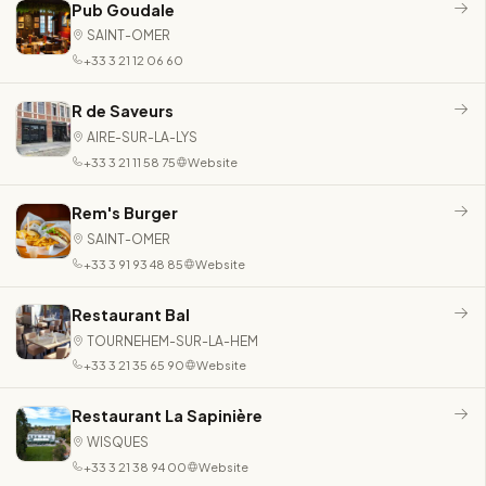
Pub Goudale
SAINT-OMER
+33 3 21 12 06 60
R de Saveurs
AIRE-SUR-LA-LYS
+33 3 21 11 58 75
Website
Rem's Burger
SAINT-OMER
+33 3 91 93 48 85
Website
Restaurant Bal
TOURNEHEM-SUR-LA-HEM
+33 3 21 35 65 90
Website
Restaurant La Sapinière
WISQUES
+33 3 21 38 94 00
Website