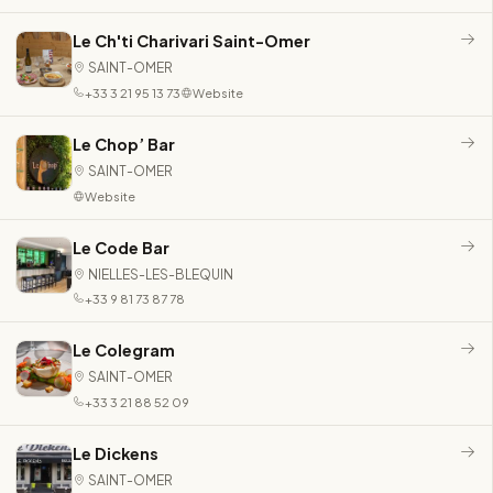
Le Ch'ti Charivari Saint-Omer
SAINT-OMER
+33 3 21 95 13 73
Website
Le Chop’ Bar
SAINT-OMER
Website
Le Code Bar
NIELLES-LES-BLEQUIN
+33 9 81 73 87 78
Le Colegram
SAINT-OMER
+33 3 21 88 52 09
Le Dickens
SAINT-OMER