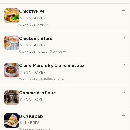
Chick'n'Five
SAINT-OMER
+33 3 21 93 98 76
Chicken's Stars
SAINT-OMER
+33 3 21 88 86 46
Website
Claire'Marais By Claire Bluszcz
SAINT-OMER
+33 3 21 93 15 15
Website
Comme à la Foire
SAINT-OMER
DKA Kebab
LUMBRES
+33 9 52 34 84 90