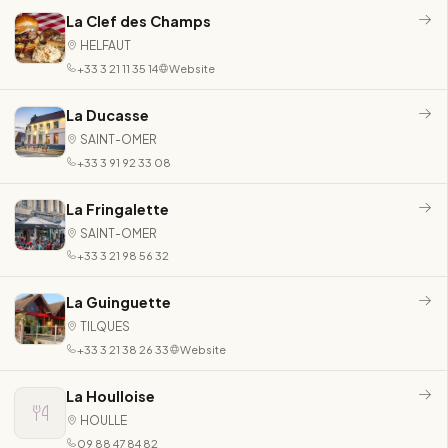
La Clef des Champs
HELFAUT
+33 3 21 11 35 14
Website
La Ducasse
SAINT-OMER
+33 3 91 92 33 08
La Fringalette
SAINT-OMER
+33 3 21 98 56 32
La Guinguette
TILQUES
+33 3 21 38 26 33
Website
La Houlloise
HOULLE
09 88 47 84 82