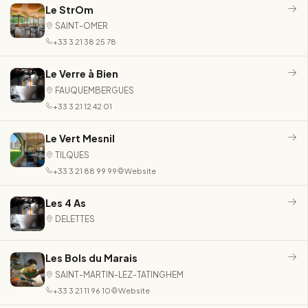
Le StrOm
SAINT-OMER
+33 3 21 38 25 78
Le Verre à Bien
FAUQUEMBERGUES
+33 3 21 12 42 01
Le Vert Mesnil
TILQUES
+33 3 21 88 99 99
Website
Les 4 As
DELETTES
Les Bols du Marais
SAINT-MARTIN-LEZ-TATINGHEM
+33 3 21 11 96 10
Website