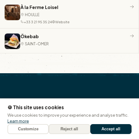
À la Ferme Loisel
HOULLE
+33 3 21 95 35 24
Website
Ökebab
SAINT-OMER
emmenezmoi.com
🍪 This site uses cookies
We use cookies to improve your experience and analyse traffic.
Learn more
CRAFTED WITH PASSION BY
Map
Customize
Reject all
Accept all