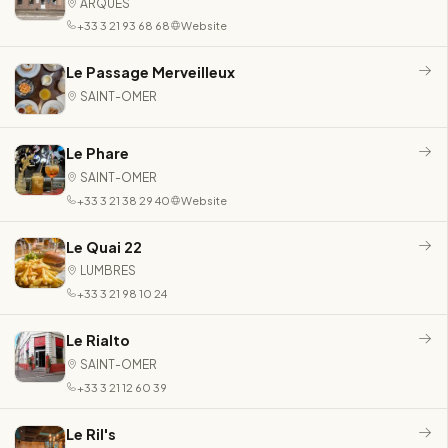
ARQUES
+33 3 21 93 68 68
Website
Le Passage Merveilleux
SAINT-OMER
Le Phare
SAINT-OMER
+33 3 21 38 29 40
Website
Le Quai 22
LUMBRES
+33 3 21 98 10 24
Le Rialto
SAINT-OMER
+33 3 21 12 60 39
Le Ril's