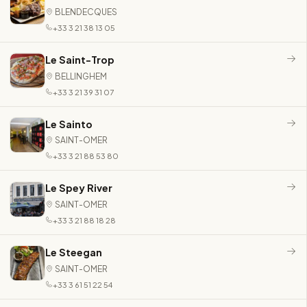
BLENDECQUES
+33 3 21 38 13 05
Le Saint-Trop
BELLINGHEM
+33 3 21 39 31 07
Le Sainto
SAINT-OMER
+33 3 21 88 53 80
Le Spey River
SAINT-OMER
+33 3 21 88 18 28
Le Steegan
SAINT-OMER
+33 3 61 51 22 54