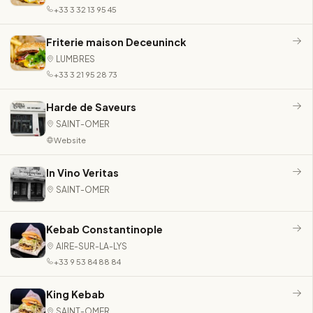
+33 3 32 13 95 45
Friterie maison Deceuninck
LUMBRES
+33 3 21 95 28 73
Harde de Saveurs
SAINT-OMER
Website
In Vino Veritas
SAINT-OMER
Kebab Constantinople
AIRE-SUR-LA-LYS
+33 9 53 84 88 84
King Kebab
SAINT-OMER