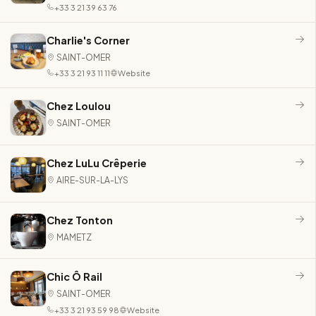
+33 3 21 39 63 76
Charlie's Corner
SAINT-OMER
+33 3 21 93 11 11
Website
Chez Loulou
SAINT-OMER
Chez LuLu Crêperie
AIRE-SUR-LA-LYS
Chez Tonton
MAMETZ
Chic Ô Rail
SAINT-OMER
+33 3 21 93 59 98
Website