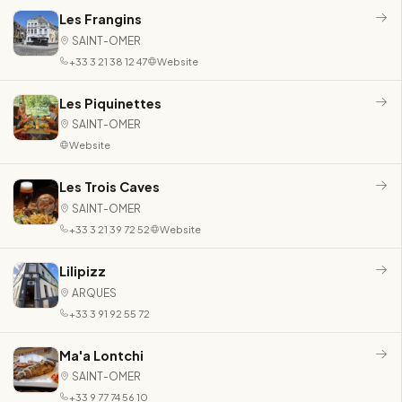
Les Frangins
SAINT-OMER
+33 3 21 38 12 47
Website
Les Piquinettes
SAINT-OMER
Website
Les Trois Caves
SAINT-OMER
+33 3 21 39 72 52
Website
Lilipizz
ARQUES
+33 3 91 92 55 72
Ma'a Lontchi
SAINT-OMER
+33 9 77 74 56 10