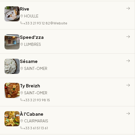
Rive
HOULLE
+33 3 21 93 12 82
Website
Speed'zza
LUMBRES
Sésame
SAINT-OMER
Ty Breizh
SAINT-OMER
+33 3 21 93 98 15
À l'Cabane
CLAIRMARAIS
+33 3 61 51 13 61