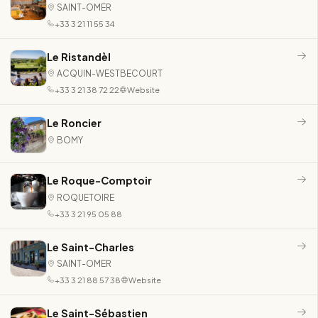
SAINT-OMER
+33 3 21 11 55 34
Le Ristandèl
ACQUIN-WESTBECOURT
+33 3 21 38 72 22
Website
Le Roncier
BOMY
Le Roque-Comptoir
ROQUETOIRE
+33 3 21 95 05 88
Le Saint-Charles
SAINT-OMER
+33 3 21 88 57 38
Website
Le Saint-Sébastien