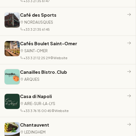
+33 3 21 35 61 47
Café des Sports
NORDAUSQUES
+33 3 21 35 61 45
Cafés Boulet Saint-Omer
SAINT-OMER
+33 3 21 12 25 29
Website
Canailles Bistro.Club
ARQUES
Casa di Napoli
AIRE-SUR-LA-LYS
+33 3 76 15 00 45
Website
Chantauvent
LEDINGHEM