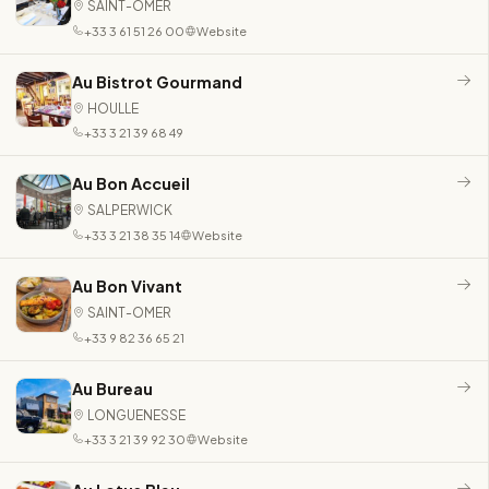
SAINT-OMER
+33 3 61 51 26 00
Website
Au Bistrot Gourmand
HOULLE
+33 3 21 39 68 49
Au Bon Accueil
SALPERWICK
+33 3 21 38 35 14
Website
Au Bon Vivant
SAINT-OMER
+33 9 82 36 65 21
Au Bureau
LONGUENESSE
+33 3 21 39 92 30
Website