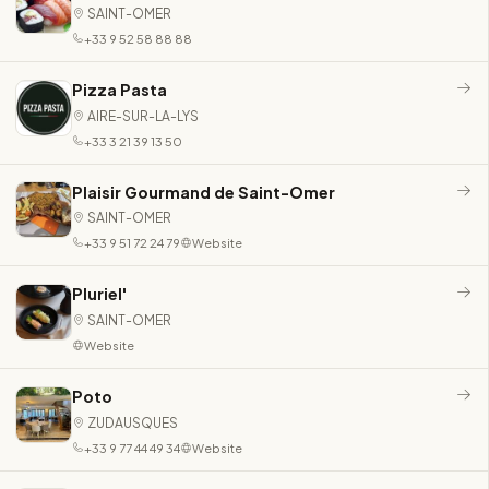
SAINT-OMER
+33 9 52 58 88 88
Pizza Pasta
AIRE-SUR-LA-LYS
+33 3 21 39 13 50
Plaisir Gourmand de Saint-Omer
SAINT-OMER
+33 9 51 72 24 79
Website
Pluriel'
SAINT-OMER
Website
Poto
ZUDAUSQUES
+33 9 77 44 49 34
Website