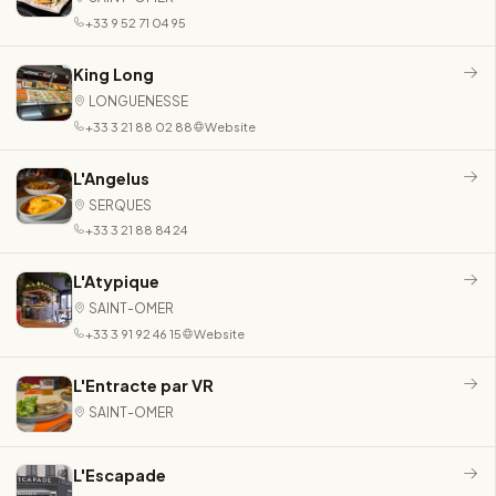
+33 9 52 71 04 95
King Long
LONGUENESSE
+33 3 21 88 02 88
Website
L'Angelus
SERQUES
+33 3 21 88 84 24
L'Atypique
SAINT-OMER
+33 3 91 92 46 15
Website
L'Entracte par VR
SAINT-OMER
L'Escapade