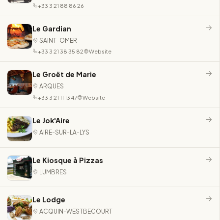
+33 3 21 88 86 26
Le Gardian
SAINT-OMER
+33 3 21 38 35 82
Website
Le Groët de Marie
ARQUES
+33 3 21 11 13 47
Website
Le Jok'Aire
AIRE-SUR-LA-LYS
Le Kiosque à Pizzas
LUMBRES
Le Lodge
ACQUIN-WESTBECOURT