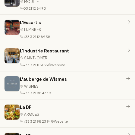
MOULLE
03 21 12 84 90
L'Essartis
LUMBRES
+33 3 21 12 89 58
L'Industrie Restaurant
SAINT-OMER
+33 3 21 11 51 35
Website
L'auberge de Wismes
WISMES
+33 3 21 88 47 30
La BF
ARQUES
+33 3 21 98 23 94
Website