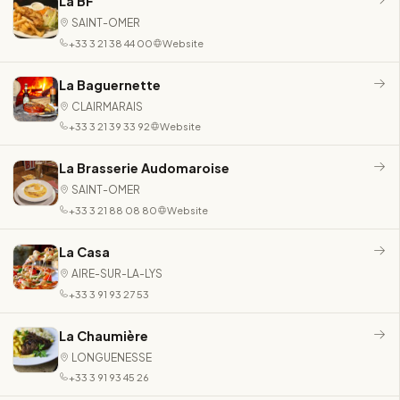
La BF
SAINT-OMER
+33 3 21 38 44 00
Website
La Baguernette
CLAIRMARAIS
+33 3 21 39 33 92
Website
La Brasserie Audomaroise
SAINT-OMER
+33 3 21 88 08 80
Website
La Casa
AIRE-SUR-LA-LYS
+33 3 91 93 27 53
La Chaumière
LONGUENESSE
+33 3 91 93 45 26