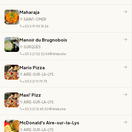
Maharaja
SAINT-OMER
+33 3 91 93 15 26
Manoir du Brugnobois
SURQUES
+33 3 21 32 32 54
Website
Mario Pizza
AIRE-SUR-LA-LYS
+33 3 21 11 73 73
Maxi' Pizz
AIRE-SUR-LA-LYS
+33 3 21 12 43 30
Website
McDonald's Aire-sur-la-Lys
AIRE-SUR-LA-LYS