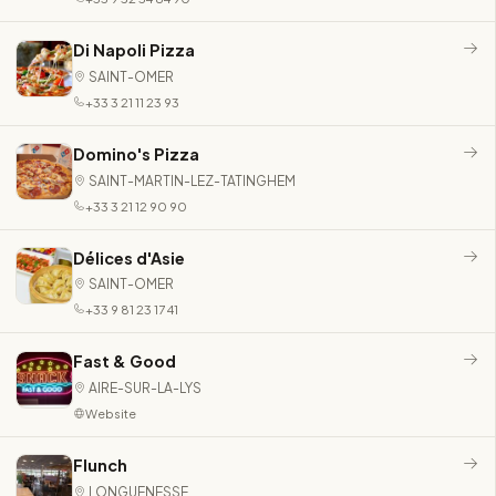
Di Napoli Pizza
SAINT-OMER
+33 3 21 11 23 93
Domino's Pizza
SAINT-MARTIN-LEZ-TATINGHEM
+33 3 21 12 90 90
Délices d'Asie
SAINT-OMER
+33 9 81 23 17 41
Fast & Good
AIRE-SUR-LA-LYS
Website
Flunch
LONGUENESSE