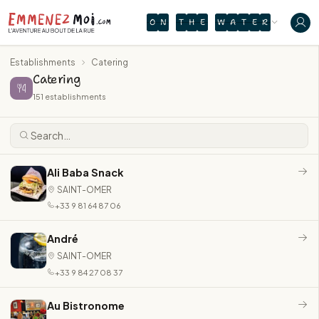
O
N
T
H
E
W
A
T
E
R
Establishments
Catering
Catering
151 establishments
Ali Baba Snack
SAINT-OMER
+33 9 81 64 87 06
André
SAINT-OMER
+33 9 84 27 08 37
Au Bistronome