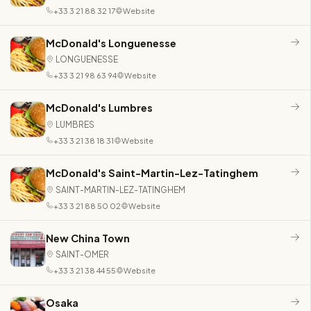
+33 3 21 88 32 17
Website
McDonald's Longuenesse
LONGUENESSE
+33 3 21 98 63 94
Website
McDonald's Lumbres
LUMBRES
+33 3 21 38 18 31
Website
McDonald's Saint-Martin-Lez-Tatinghem
SAINT-MARTIN-LEZ-TATINGHEM
+33 3 21 88 50 02
Website
New China Town
SAINT-OMER
+33 3 21 38 44 55
Website
Osaka