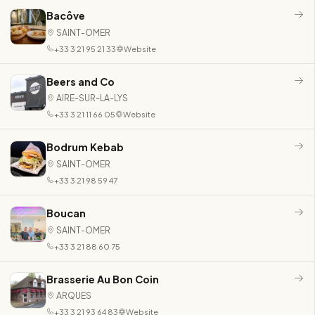
Bacôve
SAINT-OMER
+33 3 21 95 21 33
Website
Beers and Co
AIRE-SUR-LA-LYS
+33 3 21 11 66 05
Website
Bodrum Kebab
SAINT-OMER
+33 3 21 98 59 47
Boucan
SAINT-OMER
+33 3 21 88 60 75
Brasserie Au Bon Coin
ARQUES
+33 3 21 93 64 83
Website