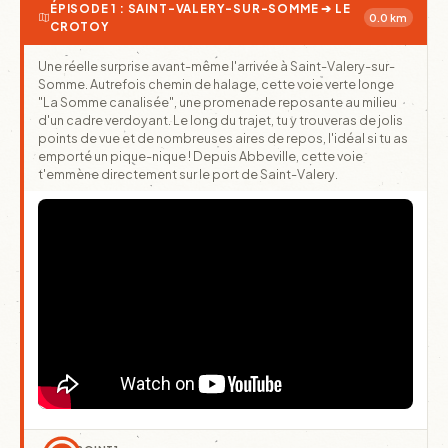
ÉPISODE 1 : SAINT-VALERY-SUR-SOMME ➔ LE
0.0 km
CROTOY
Une réelle surprise avant-même l'arrivée à Saint-Valery-sur-
Somme. Autrefois chemin de halage, cette voie verte longe
"La Somme canalisée", une promenade reposante au milieu
d'un cadre verdoyant. Le long du trajet, tu y trouveras de jolis
points de vue et de nombreuses aires de repos, l'idéal si tu as
emporté un pique-nique ! Depuis Abbeville, cette voie
t'emmène directement sur le port de Saint-Valery.