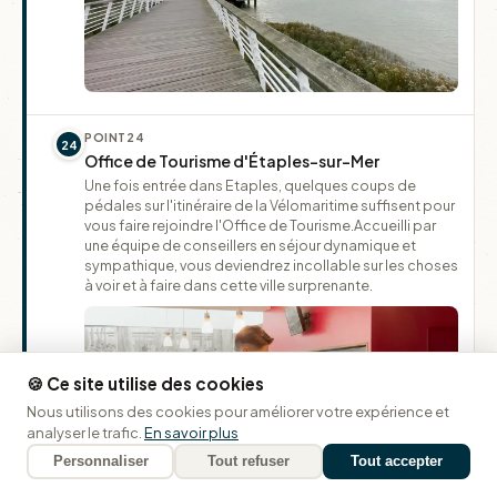
POINT
24
24
Office de Tourisme d'Étaples-sur-Mer
Une fois entrée dans Etaples, quelques coups de
pédales sur l'itinéraire de la Vélomaritime suffisent pour
vous faire rejoindre l'Office de Tourisme.Accueilli par
une équipe de conseillers en séjour dynamique et
sympathique, vous deviendrez incollable sur les choses
à voir et à faire dans cette ville surprenante.
🍪 Ce site utilise des cookies
Nous utilisons des cookies pour améliorer votre expérience et
analyser le trafic.
En savoir plus
Personnaliser
Tout refuser
Tout accepter
GPX
Partager