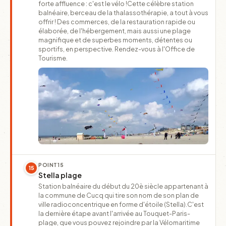
forte affluence : c'est le vélo !Cette célèbre station
balnéaire, berceau de la thalassothérapie, a tout à vous
offrir ! Des commerces, de la restauration rapide ou
élaborée, de l'hébergement, mais aussi une plage
magnifique et de superbes moments, détentes ou
sportifs, en perspective. Rendez-vous à l'Office de
Tourisme.
POINT
15
15
Stella plage
Station balnéaire du début du 20è siècle appartenant à
la commune de Cucq qui tire son nom de son plan de
ville radioconcentrique en forme d'étoile (Stella).C'est
la dernière étape avant l'arrivée au Touquet-Paris-
plage, que vous pouvez rejoindre par la Vélomaritime