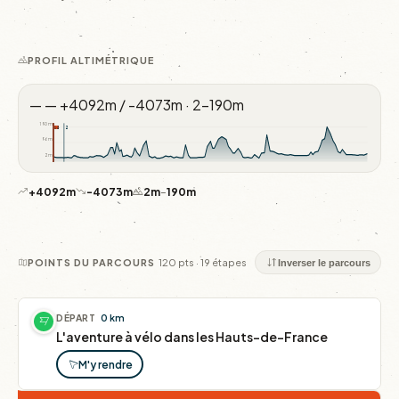
PROFIL ALTIMÉTRIQUE
—
—
+4092m / -4073m · 2–190m
190m
1
3
4
5
6
7
8
9
10
11
12
13
14
15
16
17
18
19
2
96m
2m
+4092m
-4073m
2m
–
190m
120 pts · 19 étapes
POINTS DU PARCOURS
Inverser le parcours
DÉPART
0 km
L'aventure à vélo dans les Hauts-de-France
M'y rendre