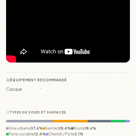
ÉQUIPEMENT RECOMMANDÉ
Casque
TYPES DE VOIES ET SURFACES
Voie urbaine
37.6%
Sentier
28.4%
Route
18.6%
Piste cyclable
12.4%
Chemin / Piste
3.1%