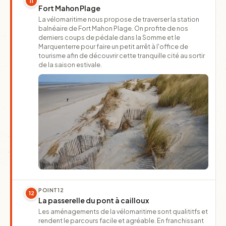
11
Fort Mahon Plage
La vélomaritime nous propose de traverser la station
balnéaire de Fort Mahon Plage. On profite de nos
derniers coups de pédale dans la Somme et le
Marquenterre pour faire un petit arrêt à l'office de
tourisme afin de découvrir cette tranquille cité au sortir
de la saison estivale.
POINT
12
12
La passerelle du pont à cailloux
Les aménagements de la vélomaritime sont qualititfs et
rendent le parcours facile et agréable. En franchissant