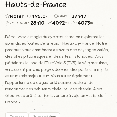
Hauts-de-France
Noter
495.0
37h47
·
·
·
km
GRAVEL
28h10
4092
4073
·
·
m+
m−
VÉLO ROUTE
Découvrez la magie du cyclotourisme en explorant les
splendides routes de la région Hauts-de-France. Notre
parcours vous emmènera à travers des paysages variés,
des villes pittoresques et des sites historiques. Vous
pédalerez le long de l'EuroVelo 5 (EV5), la vélo maritime,
en passant par des plages dorées, des ports charmants
et un marais majestueux. Vous aurez également
l'opportunité de déguster la cuisine locale et de
rencontrer des habitants chaleureux en chemin. Alors,
êtes-vous prêt à tenter l'aventure à vélo en Hauts-de-
France ?
Favoris
Trajet réalisé