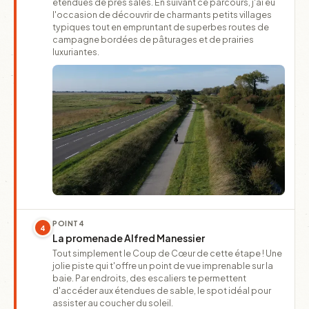
étendues de prés salés. En suivant ce parcours, j'ai eu
l'occasion de découvrir de charmants petits villages
typiques tout en empruntant de superbes routes de
campagne bordées de pâturages et de prairies
luxuriantes.
POINT
4
4
La promenade Alfred Manessier
Tout simplement le Coup de Cœur de cette étape ! Une
jolie piste qui t'offre un point de vue imprenable sur la
baie. Par endroits, des escaliers te permettent
d'accéder aux étendues de sable, le spot idéal pour
assister au coucher du soleil.