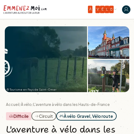
À
V
É
L
O
© Tourisme en Pays de Saint-Omer
+117
Accueil
/
À vélo
/
L'aventure à vélo dans les Hauts-de-France
Difficile
Circuit
À vélo
·
Gravel, Vélo route
L'aventure à vélo dans les