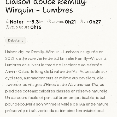
Liaison douce Remilly-
Wirquin - Lumbres
Noter
5.3
0h21
0h27
·
·
·
·
km
GRAVEL
VTT
0h16
VÉLO ROUTE
Debutant
Liaison douce Remilly-Wirquin - Lumbres Inaugurée en
2021, cette voie verte de 5,3 km relie Remilly-Wirquin à
Lumbres en suivant le tracé de l'ancienne voie ferrée
Anvin - Calais, le long de la vallée de l'Aa. Accessible aux
cyclistes, aux randonneurs et même aux cavaliers, elle
traverse les villages d'Elnes et de Wavrans-sur-l'Aa, au
pied des coteaux calcaires classés en réserve naturelle.
Un parcours facile et particulièrement praticable, idéal
pour découvrir à son rythme la vallée de l'Aa entre nature
préservée et souvenirs du patrimoine ferroviaire local.