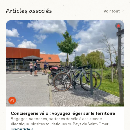
Articles associés
Voir tout
Conciergerie vélo : voyagez léger sur le territoire
Bagages, sacoches, batteries de vélo à assistance
électrique : six sites touristiques du Pays de Saint-Omer
proposent un dépôt sécurisé et gratuit pour explorer la
Lire l'article