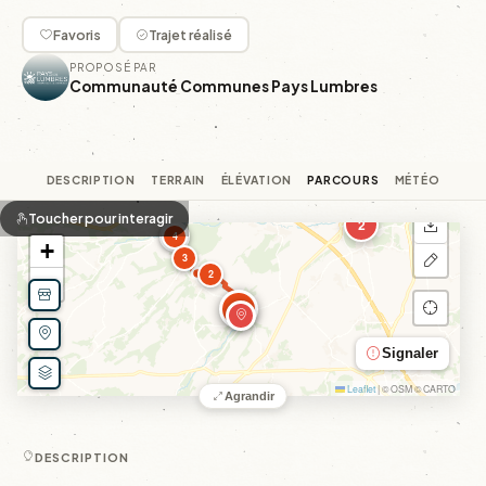
Favoris
Trajet réalisé
PROPOSÉ PAR
Communauté Communes Pays Lumbres
DESCRIPTION
TERRAIN
ÉLÉVATION
PARCOURS
MÉTÉO
Toucher pour interagir
2
4
+
3
2
−
1
Signaler
Leaflet
|
© OSM © CARTO
Agrandir
DESCRIPTION