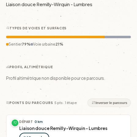
Liaison douce Remilly-Wirquin - Lumbres 
TYPES DE VOIES ET SURFACES
Sentier
79%
Voie urbaine
21%
PROFIL ALTIMÉTRIQUE
Profil altimétrique non disponible pour ce parcours.
5 pts · 1 étape
POINTS DU PARCOURS
Inverser le parcours
DÉPART
0 km
Liaison douce Remilly-Wirquin - Lumbres