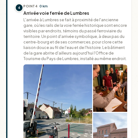
POINT
4
0 km
4
Arrivée voie ferrée de Lumbres
L'arrivée à Lumbres se fait à proximité de l'ancienne
gare, où les rails de la voie ferrée historique sont encore
visibles par endroits, témoins du passé ferroviaire du
territoire. Un point d'arrivée symbolique, à deux pas du
centre-bourg et de ses commerces, pour clore cette
liaison douce au fil de l'eau et de l'histoire. Le bâtiment
de la gare abrite d'ailleurs aujourd'hui l'Office de
Tourisme du Pays de Lumbres, installé au même endroit.