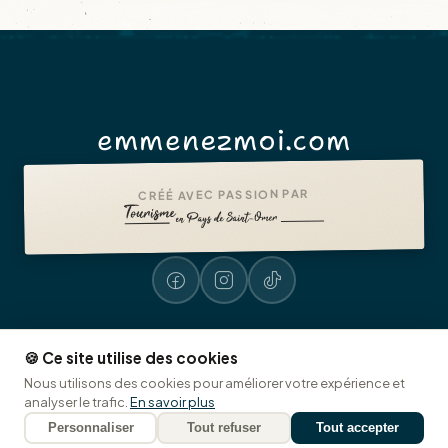
emmenezmoi.com
CRÉÉ AVEC PASSION PAR
🍪 Ce site utilise des cookies
Mentions légales
Accessibilité : non conforme
Presse
© 2026 emmenezmoi.com
Nous utilisons des cookies pour améliorer votre expérience et
Office de Tourisme Pays de Saint-Omer
🍪 Cookies
analyser le trafic.
En savoir plus
Personnaliser
Tout refuser
Tout accepter
GPX
Partager
FR