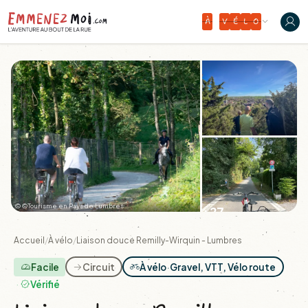
À
V
É
L
O
© ©Tourisme en Pays de Lumbres
+27
Accueil
/
À vélo
/
Liaison douce Remilly-Wirquin - Lumbres
Facile
Circuit
À vélo
·
Gravel, VTT, Vélo route
Vérifié