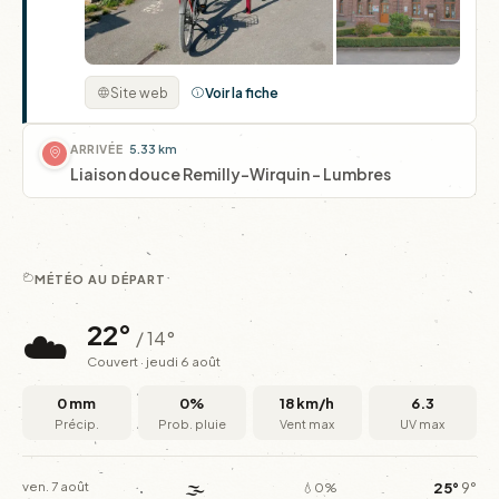
Site web
Voir la fiche
ARRIVÉE
5.33 km
Liaison douce Remilly-Wirquin - Lumbres
MÉTÉO AU DÉPART
☁️
22°
/ 14°
Couvert · jeudi 6 août
0 mm
0%
18 km/h
6.3
Précip.
Prob. pluie
Vent max
UV max
🌫️
25°
9°
ven. 7 août
💧0%