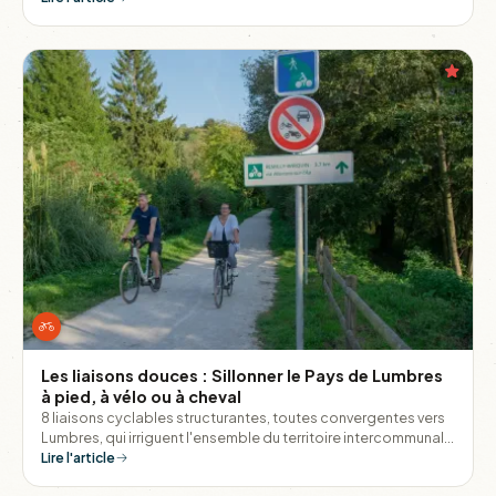
destination l'esprit léger.
Les liaisons douces : Sillonner le Pays de Lumbres
à pied, à vélo ou à cheval
8 liaisons cyclables structurantes, toutes convergentes vers
Lumbres, qui irriguent l'ensemble du territoire intercommunal
et permettent de relier les villages entre eux sans monter dans
Lire l'article
une voiture.