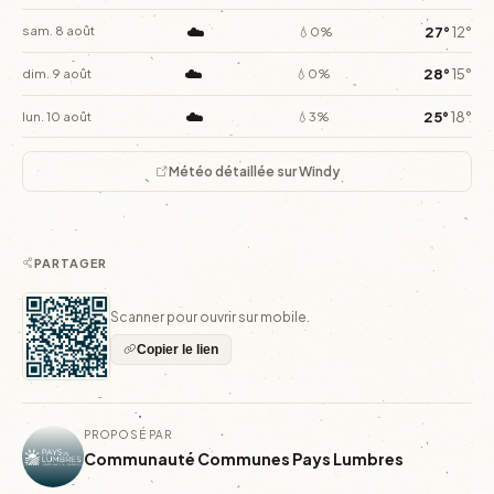
☁️
27°
12°
sam. 8 août
💧0%
☁️
28°
15°
dim. 9 août
💧0%
☁️
25°
18°
lun. 10 août
💧3%
Météo détaillée sur Windy
PARTAGER
Scanner pour ouvrir sur mobile.
Copier le lien
PROPOSÉ PAR
Communauté Communes Pays Lumbres