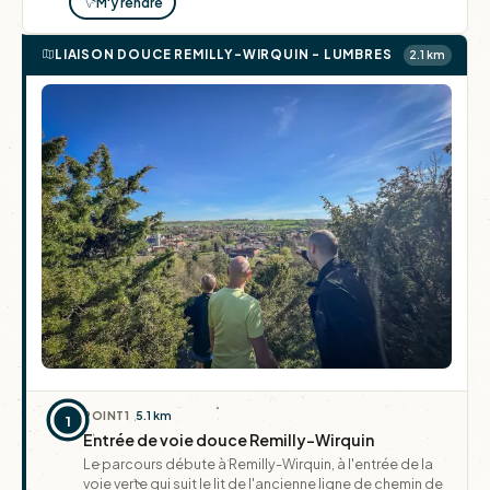
M'y rendre
LIAISON DOUCE REMILLY-WIRQUIN - LUMBRES
2.1 km
POINT
1
5.1 km
1
Entrée de voie douce Remilly-Wirquin
Le parcours débute à Remilly-Wirquin, à l'entrée de la
voie verte qui suit le lit de l'ancienne ligne de chemin de