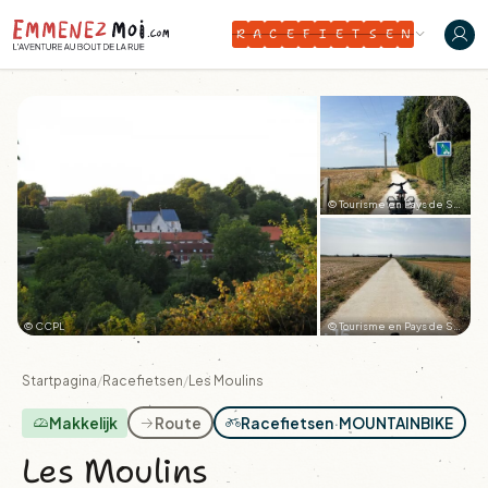
R
A
C
E
F
I
E
T
S
E
N
© Tourisme en Pays de Saint-Omer
© CCPL
© Tourisme en Pays de Saint-Omer
+15
Startpagina
/
Racefietsen
/
Les Moulins
Makkelijk
Route
Racefietsen
·
MOUNTAINBIKE
Les Moulins