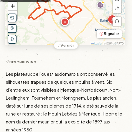
+
−
3
Signaler
Leaflet
|
© OSM © CARTO
Agrandir
BESCHRIJVING
Les plateaux de l'ouest audomarois ont conservé les 
silhouettes trapues de quelques moulins à vent. Six 
d'entre eux sont visibles à Mentque-Nortbécourt, Nort-
Leulinghem, Tournehem et Moringhem. Le plus ancien, 
daté sur l'une de ses pierres de 1714, a été sauvé de la 
ruine et restauré : le Moulin Lebriez à Mentque. Il porte le 
nom du dernier meunier qui l'a exploité de 1897 aux 
années 1950.
