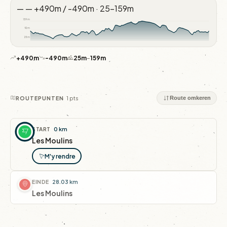
—
—
+490m / -490m · 25–159m
159m
92m
25m
+490m
-490m
25m
–
159m
1 pts
ROUTEPUNTEN
Route omkeren
START
0 km
Les Moulins
M'y rendre
EINDE
28.03 km
Les Moulins