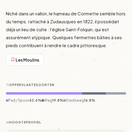
Niché dans un vallon, le hameau de Cormette semble hors 
du temps. rattaché à Zudausques en 1822, il possédait 
déjà un lieu de culte : l'église Saint-Folquin, qui est 
assurément atypique. Quelques fermettes bâties à ses 
pieds contribuent à rendre le cadre pittoresque.
Les Moulins
OPPERVLAKTESOORTEN
Pad / Spoor
63.4%
Weg
19.8%
Stadsweg
16.8%
HOOGTEPROFIEL