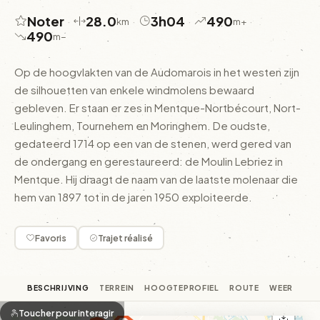
Noter
28.0
3h04
490
·
·
·
·
km
m+
490
m−
Op de hoogvlakten van de Audomarois in het westen zijn
de silhouetten van enkele windmolens bewaard
gebleven. Er staan er zes in Mentque-Nortbécourt, Nort-
Leulinghem, Tournehem en Moringhem. De oudste,
gedateerd 1714 op een van de stenen, werd gered van
de ondergang en gerestaureerd: de Moulin Lebriez in
Mentque. Hij draagt de naam van de laatste molenaar die
hem van 1897 tot in de jaren 1950 exploiteerde.
Favoris
Trajet réalisé
BESCHRIJVING
TERREIN
HOOGTEPROFIEL
ROUTE
WEER
Toucher pour interagir