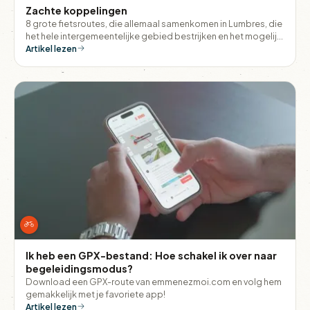
Zachte koppelingen
8 grote fietsroutes, die allemaal samenkomen in Lumbres, die
het hele intergemeentelijke gebied bestrijken en het mogelijk
maken om dorpen met elkaar te verbinden zonder in de auto
Artikel lezen
te hoeven stappen.
Ik heb een GPX-bestand: Hoe schakel ik over naar
begeleidingsmodus?
Download een GPX-route van emmenezmoi.com en volg hem
gemakkelijk met je favoriete app!
Artikel lezen