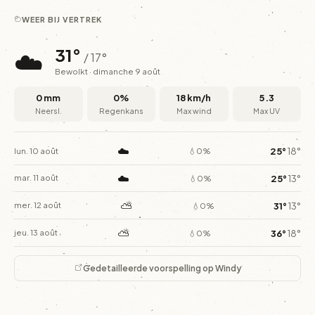
WEER BIJ VERTREK
☁️
31°
/ 17°
Bewolkt · dimanche 9 août
0 mm
0%
18 km/h
5.3
Neersl.
Regenkans
Max wind
Max UV
☁️
25°
18°
lun. 10 août
💧0%
☁️
25°
13°
mar. 11 août
💧0%
⛅
31°
13°
mer. 12 août
💧0%
⛅
36°
18°
jeu. 13 août
💧0%
Gedetailleerde voorspelling op Windy