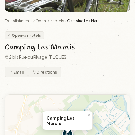
Establishments
Open-air hotels
Camping Les Marais
Open-air hotels
Camping Les Marais
2 bis Rue du Rivage, TILQUES
Email
Directions
×
Camping Les
Marais