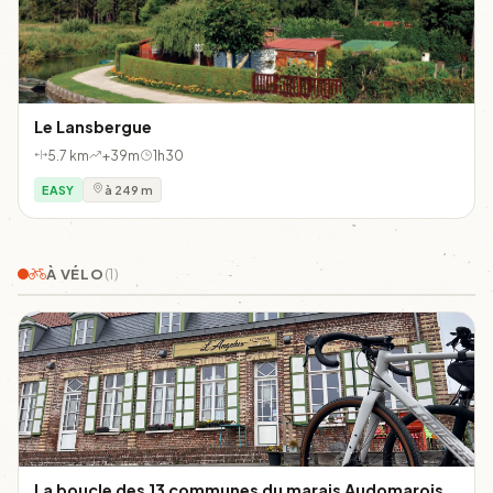
Le Lansbergue
5.7 km
+39m
1h30
EASY
à 249 m
À VÉLO
(1)
La boucle des 13 communes du marais Audomarois