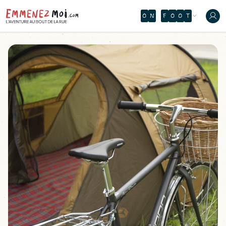
O
N
F
O
O
T