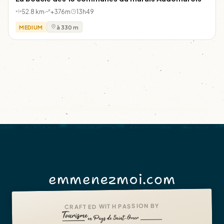
52.8 km
+376m
13h49
MEDIUM
à 330 m
emmenezmoi.com
CRAFTED WITH PASSION BY