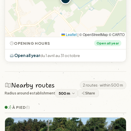
Leaflet
|
© OpenStreetMap © CARTO
OPENING HOURS
Open all year
Open all year
du 1 avril au 31 octobre
Nearby routes
2 routes · within 500 m
Radius around establishment
Share
À PIED
(1)