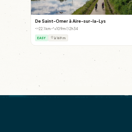
De Saint-Omer à Aire-sur-la-Lys
22.1 km
+109m
2h34
EASY
à 169 m