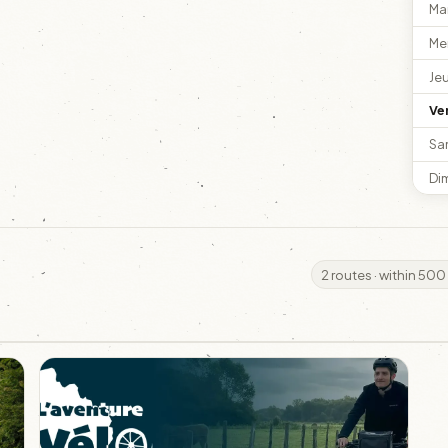
Ma
Me
Je
Ve
Sa
Di
2 routes · within 500