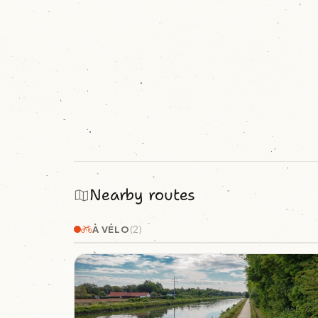
Nearby routes
À VÉLO
(2)