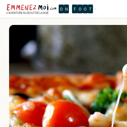
O
N
F
O
O
T