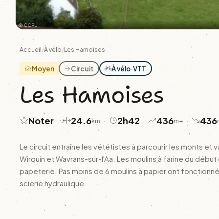
© CCPL
Accueil
/
À vélo
/
Les Hamoises
Moyen
Circuit
À vélo
·
VTT
Les Hamoises
Noter
24.6
2h42
436
436
·
·
·
·
km
m+
Le circuit entraîne les vététistes à parcourir les monts et
Wirquin et Wavrans-sur-l'Aa. Les moulins à farine du début 
papeterie. Pas moins de 6 moulins à papier ont fonctionné
scierie hydraulique.