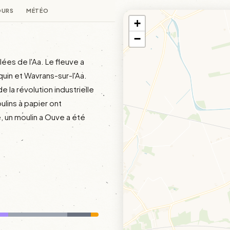
OURS
MÉTÉO
+
−
lées de l'Aa. Le fleuve a 
in et Wavrans-sur-l'Aa. 
 la révolution industrielle 
lins à papier ont 
 un moulin a Ouve a été 