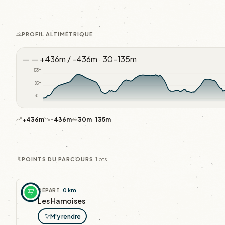
PROFIL ALTIMÉTRIQUE
—
—
+436m / -436m · 30–135m
135m
83m
30m
+436m
-436m
30m
–
135m
1 pts
POINTS DU PARCOURS
DÉPART
0 km
Les Hamoises
M'y rendre