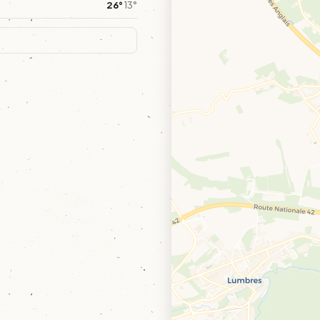
26°
13°