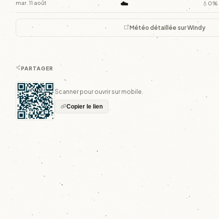
☁️
mar. 11 août
💧0%
Météo détaillée sur Windy
PARTAGER
Scanner pour ouvrir sur mobile.
Copier le lien