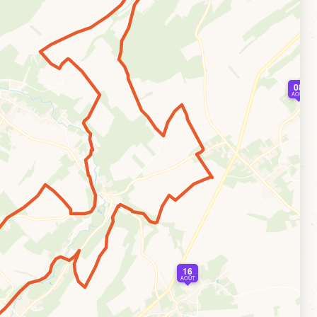
08
AOÛT
16
AOÛT