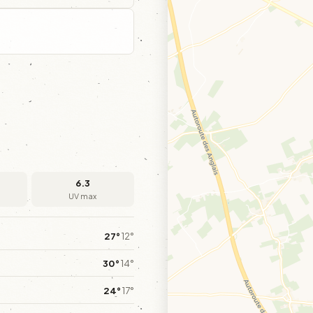
6.3
UV max
27°
12°
30°
14°
24°
17°