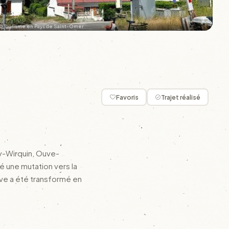
© Tourisme en Pays de Saint-Omer
+27
Favoris
Trajet réalisé
ly-Wirquin, Ouve-
ré une mutation vers la
uve a été transformé en