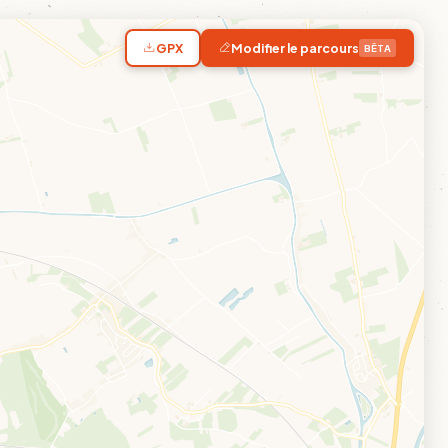
GPX
Modifier le parcours
BÊTA