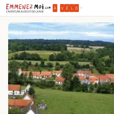
À
V
É
L
O