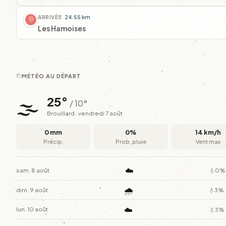
ARRIVÉE
24.55 km
Les Hamoises
MÉTÉO AU DÉPART
🌫️
25°
/ 10°
Brouillard · vendredi 7 août
0 mm
0%
14 km/h
Précip.
Prob. pluie
Vent max
☁️
sam. 8 août
💧0%
🌧️
dim. 9 août
💧3%
☁️
lun. 10 août
💧3%