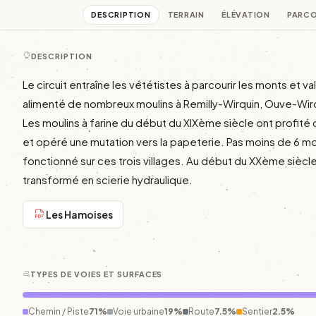
DESCRIPTION
TERRAIN
ÉLÉVATION
PARC
DESCRIPTION
Le circuit entraîne les vététistes à parcourir les monts et val
alimenté de nombreux moulins à Remilly-Wirquin, Ouve-Wirqu
Les moulins à farine du début du XIXème siècle ont profité de
et opéré une mutation vers la papeterie. Pas moins de 6 mou
fonctionné sur ces trois villages. Au début du XXème siècle,
transformé en scierie hydraulique.
Les Hamoises
TYPES DE VOIES ET SURFACES
Chemin / Piste
71%
Voie urbaine
19%
Route
7.5%
Sentier
2.5%