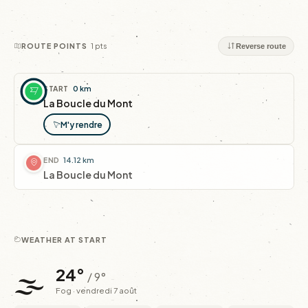
1 pts
ROUTE POINTS
Reverse route
START
0 km
La Boucle du Mont
M'y rendre
END
14.12 km
La Boucle du Mont
WEATHER AT START
🌫️
24°
/ 9°
Fog · vendredi 7 août