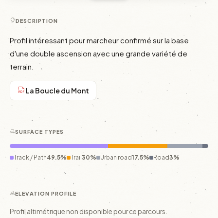
DESCRIPTION
Profil intéressant pour marcheur confirmé sur la base 
d'une double ascension avec une grande variété de 
terrain.
La Boucle du Mont
SURFACE TYPES
Track / Path
49.5%
Trail
30%
Urban road
17.5%
Road
3%
ELEVATION PROFILE
Profil altimétrique non disponible pour ce parcours.