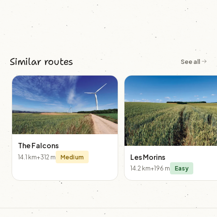
Similar routes
See all
The Falcons
Les Morins
14.1 km
+312 m
Medium
14.2 km
+196 m
Easy