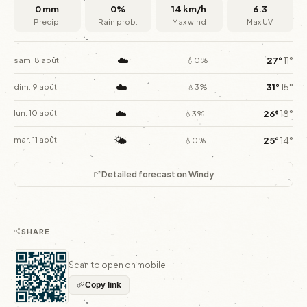
0 mm
0%
14 km/h
6.3
Precip.
Rain prob.
Max wind
Max UV
☁️
27°
11°
sam. 8 août
💧0%
☁️
31°
15°
dim. 9 août
💧3%
☁️
26°
18°
lun. 10 août
💧3%
🌤️
25°
14°
mar. 11 août
💧0%
Detailed forecast on Windy
SHARE
Scan to open on mobile.
Copy link