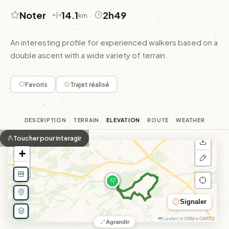
Noter
14.1
2h49
·
·
km
An interesting profile for experienced walkers based on a
double ascent with a wide variety of terrain.
Favoris
Trajet réalisé
DESCRIPTION
TERRAIN
ELEVATION
ROUTE
WEATHER
Toucher pour interagir
+
−
Signaler
Leaflet
|
© OSM © CARTO
Agrandir