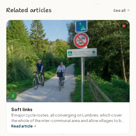
Related articles
See all
Soft links
8 major cycle routes, all converging on Lumbres, which cover
the whole of the inter-communal area and allow villages to be
linked together without having to get into a car.
Read article