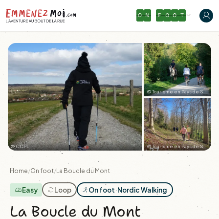
O
N
F
O
O
T
© Tourisme en Pays de Saint-Omer
© CCPL
© Tourisme en Pays de Saint-Omer
+27
Home
/
On foot
/
La Boucle du Mont
Easy
Loop
On foot
·
Nordic Walking
La Boucle du Mont