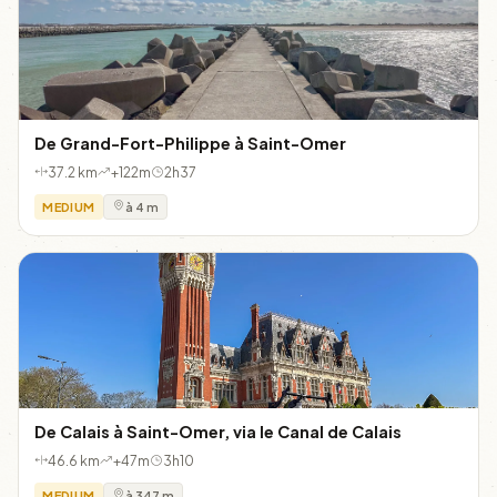
De Grand-Fort-Philippe à Saint-Omer
37.2 km
+122m
2h37
MEDIUM
à 4 m
De Calais à Saint-Omer, via le Canal de Calais
46.6 km
+47m
3h10
MEDIUM
à 347 m