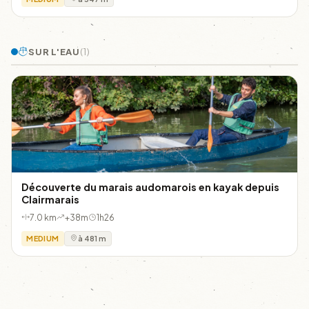
SUR L'EAU
(1)
Découverte du marais audomarois en kayak depuis
Clairmarais
7.0 km
+38m
1h26
MEDIUM
à 481 m