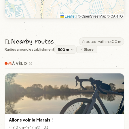
Leaflet
|
© OpenStreetMap © CARTO
Nearby routes
7 routes · within 500 m
Radius around establishment
Share
À VÉLO
(6)
Allons voir le Marais !
9.0 km
+47m
1h03