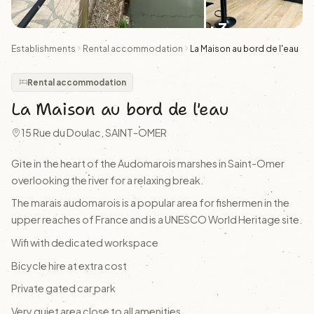
+3
Establishments
Rental accommodation
La Maison au bord de l'eau
Rental accommodation
La Maison au bord de l'eau
15 Rue du Doulac, SAINT-OMER
Gite in the heart of the Audomarois marshes in Saint-Omer
overlooking the river for a relaxing break.
The marais audomarois is a popular area for fishermen in the
upper reaches of France and is a UNESCO World Heritage site.
Wifi with dedicated workspace
Bicycle hire at extra cost
Private gated car park
Very quiet area close to all amenities