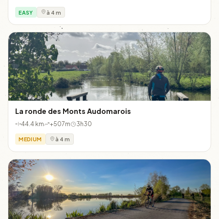
EASY
à 4 m
La ronde des Monts Audomarois
44.4 km
+507m
3h30
MEDIUM
à 4 m