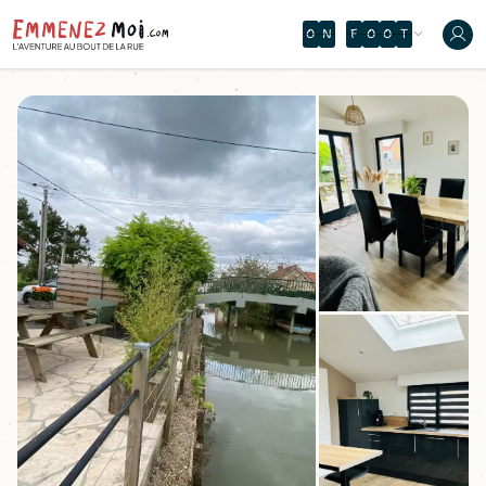
Â
N
G
B
S
G
C
Q
À
Ù