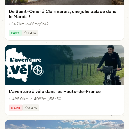
De Saint-Omer à Clairmarais, une jolie balade dans
le Marais !
14.7 km
+68m
1h42
EASY
à 4 m
L'aventure à vélo dans les Hauts-de-France
495.0 km
+4092m
58h50
HARD
à 4 m