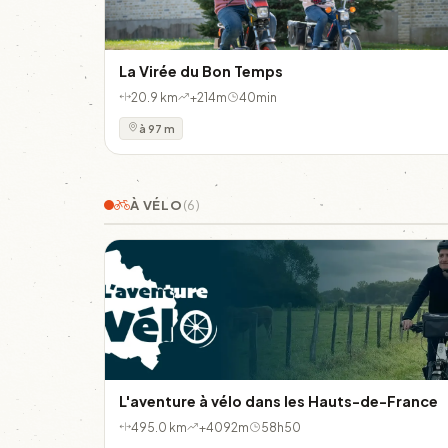
La Virée du Bon Temps
20.9 km
+214m
40min
à 97 m
À VÉLO
(6)
L'aventure à vélo dans les Hauts-de-France
495.0 km
+4092m
58h50