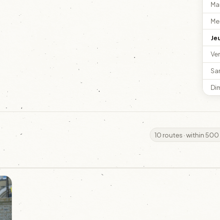
Ma
Me
Je
Ve
Sa
Di
10 routes · within 500