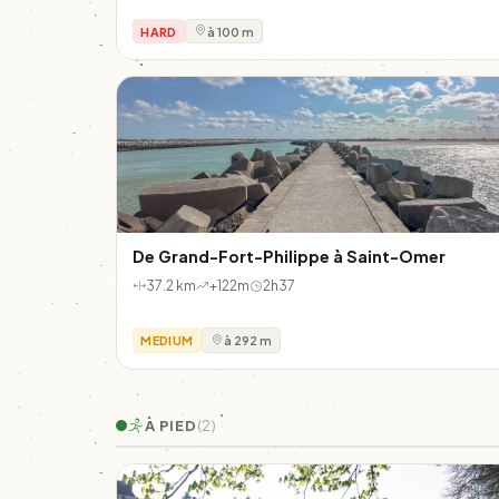
HARD
à 100 m
De Grand-Fort-Philippe à Saint-Omer
37.2 km
+122m
2h37
MEDIUM
à 292 m
À PIED
(2)