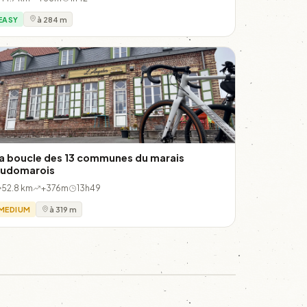
EASY
à 284 m
a boucle des 13 communes du marais
udomarois
52.8 km
+376m
13h49
MEDIUM
à 319 m