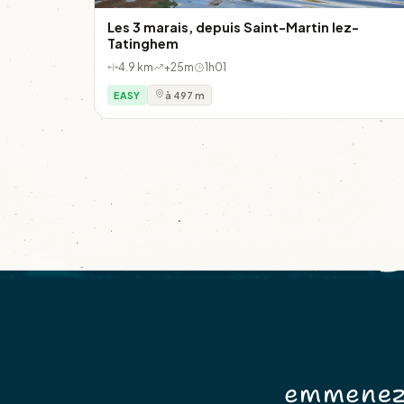
Les 3 marais, depuis Saint-Martin lez-
Tatinghem
4.9 km
+25m
1h01
EASY
à 497 m
emmenez