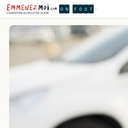
O
N
B
H
H
H
Ô
Û
P
Y