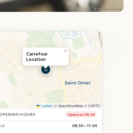
© Drotis réservés
×
Carrefour
Location
Leaflet
|
© OpenStreetMap © CARTO
OPENING HOURS
Opens at 08:30
ndi
08:30 – 17:45