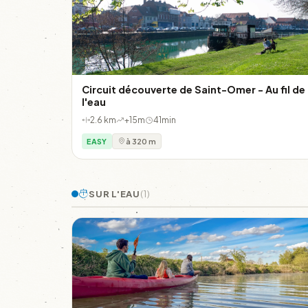
Circuit découverte de Saint-Omer - Au fil de
l'eau
2.6 km
+15m
41min
EASY
à 320 m
SUR L'EAU
(1)