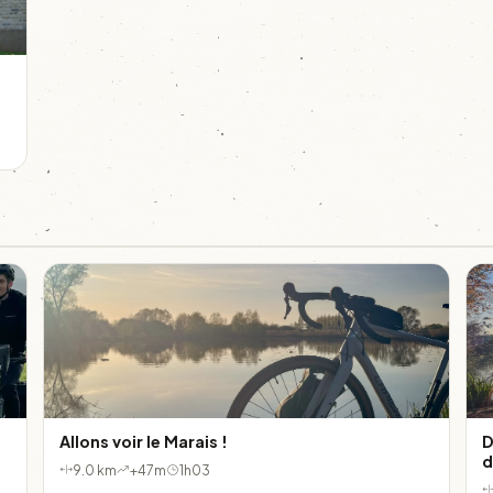
Allons voir le Marais !
D
d
9.0 km
+47m
1h03