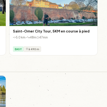
Saint-Omer City Tour, 5KM en course à pied
5.0 km
+48m
47min
EASY
à 490 m