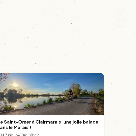
e Saint-Omer à Clairmarais, une jolie balade
ans le Marais !
14.7 km
+68m
1h42