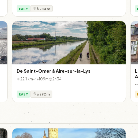
EASY
à 284 m
De Saint-Omer à Aire-sur-la-Lys
L
A
22.1 km
+109m
2h34
EASY
à 292 m