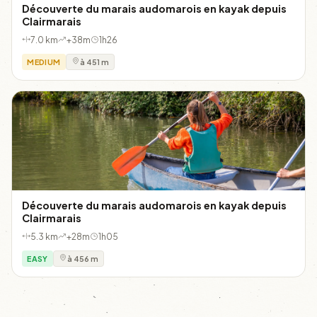
Découverte du marais audomarois en kayak depuis
Clairmarais
7.0 km
+38m
1h26
MEDIUM
à 451 m
Découverte du marais audomarois en kayak depuis
Clairmarais
5.3 km
+28m
1h05
EASY
à 456 m