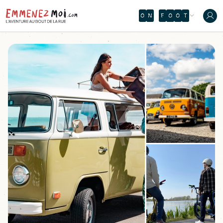
O
N
F
O
O
T