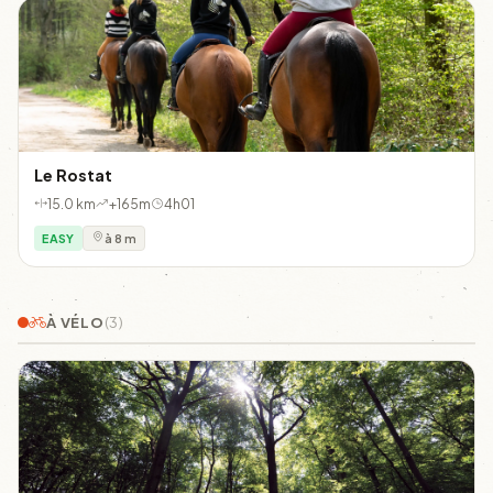
Le Rostat
15.0 km
+165m
4h01
EASY
à 8 m
À VÉLO
(3)