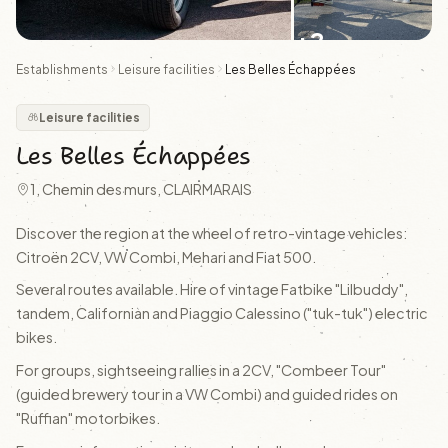
+2
Establishments
Leisure facilities
Les Belles Échappées
Leisure facilities
Les Belles Échappées
1, Chemin des murs, CLAIRMARAIS
Discover the region at the wheel of retro-vintage vehicles:
Citroën 2CV, VW Combi, Mehari and Fiat 500.
Several routes available. Hire of vintage Fatbike "Lilbuddy",
tandem, Californian and Piaggio Calessino ("tuk-tuk") electric
bikes.
For groups, sightseeing rallies in a 2CV, "Combeer Tour"
(guided brewery tour in a VW Combi) and guided rides on
"Ruffian" motorbikes.