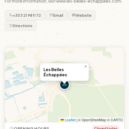
For more information, visit www.les-belles-echappees.com.
+33 3 21 98 11 72
Email
Website
Directions
×
Les Belles
Échappées
Leaflet
|
© OpenStreetMap © CARTO
OPENING HOURS
Closed today