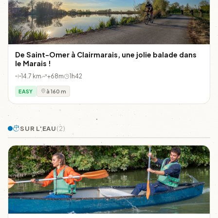
De Saint-Omer à Clairmarais, une jolie balade dans
le Marais !
14.7 km
+68m
1h42
EASY
à 160 m
SUR L'EAU
(2)