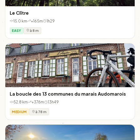
Le Clître
15.0 km
+165m
1h29
EASY
à 8 m
La boucle des 13 communes du marais Audomarois
52.8 km
+376m
13h49
MEDIUM
à 78 m