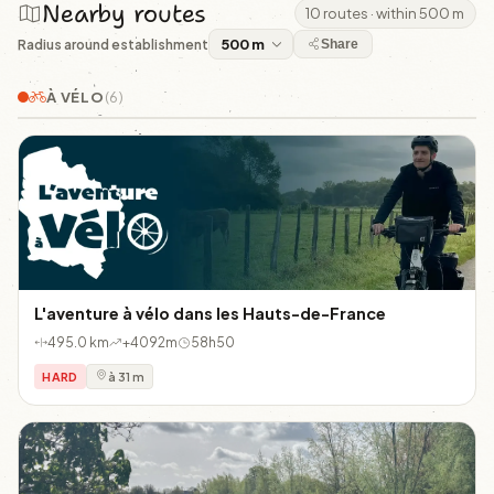
Nearby routes
10 routes · within 500 m
Radius around establishment
Share
À VÉLO
(6)
L'aventure à vélo dans les Hauts-de-France
495.0 km
+4092m
58h50
HARD
à 31 m