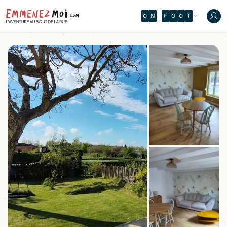
O
V
Y
Q
B
Â
B
V
Ù
S