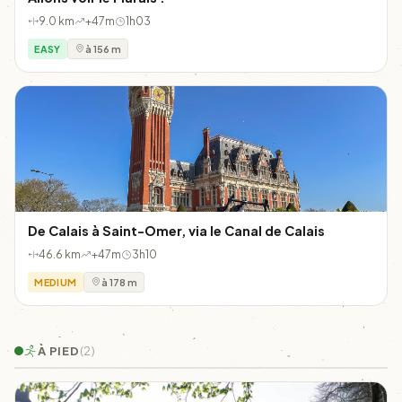
9.0 km
+47m
1h03
EASY
à 156 m
De Calais à Saint-Omer, via le Canal de Calais
46.6 km
+47m
3h10
MEDIUM
à 178 m
À PIED
(2)