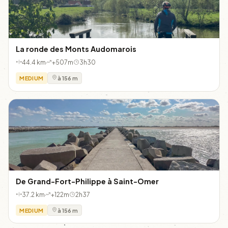
La ronde des Monts Audomarois
44.4 km
+507m
3h30
MEDIUM
à 156 m
De Grand-Fort-Philippe à Saint-Omer
37.2 km
+122m
2h37
MEDIUM
à 156 m