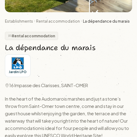
+6
Establishments
Rental accommodation
La dépendance du marais
Rental accommodation
La dépendance du marais
Jardin LPO
16 Impasse des Clarisses, SAINT-OMER
In the heart of the Audomarois marshes and just a stone’s
throw from Saint-Omer town centre, come and stay in our
guest house whilst enjoying the garden, the terrace and the
waterway that will take you right into the heart of nature! Our
accommodation is ideal for four people and will allow you to
easily explore this UNESCO World Heritage Site!