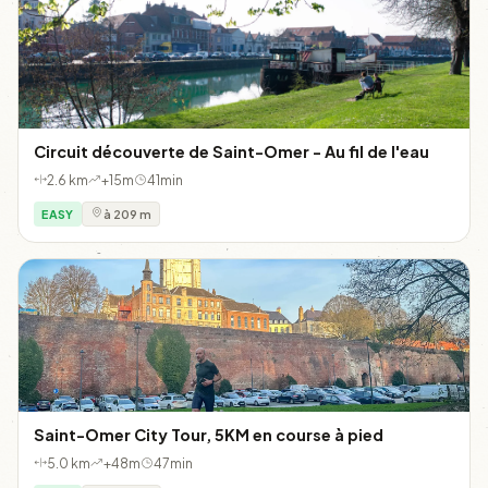
Circuit découverte de Saint-Omer - Au fil de l'eau
2.6 km
+15m
41min
EASY
à 209 m
Saint-Omer City Tour, 5KM en course à pied
5.0 km
+48m
47min