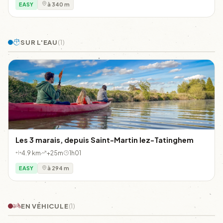
EASY
à 340 m
SUR L'EAU
(1)
Les 3 marais, depuis Saint-Martin lez-Tatinghem
4.9 km
+25m
1h01
EASY
à 294 m
EN VÉHICULE
(1)