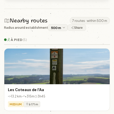
Nearby routes
7 routes · within 500 m
Radius around establishment
Share
À PIED
(5)
Les Coteaux de l'Aa
13.2 km
+315m
3h45
MEDIUM
à 171 m