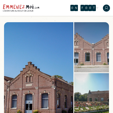
O
N
F
O
O
T