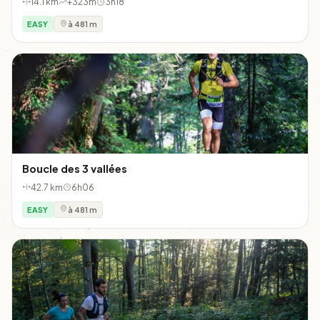
14.1 km
+323m
3h18
EASY
à 481 m
Boucle des 3 vallées
42.7 km
6h06
EASY
à 481 m