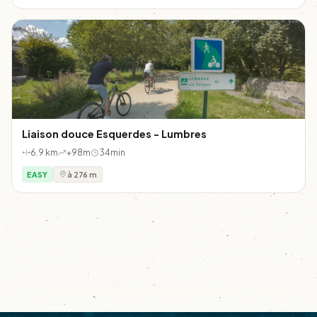
Liaison douce Esquerdes - Lumbres
6.9 km
+98m
34min
EASY
à 276 m