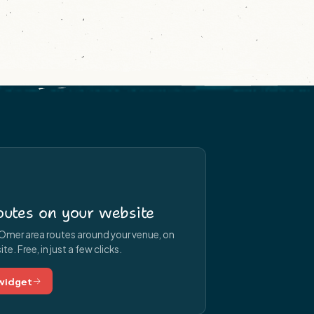
utes on your website
Omer area routes around your venue, on
e. Free, in just a few clicks.
 widget