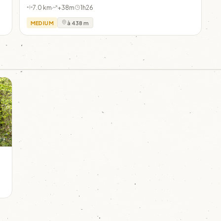
7.0 km
+38m
1h26
MEDIUM
à 438 m