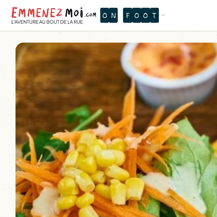
O
N
F
O
O
T