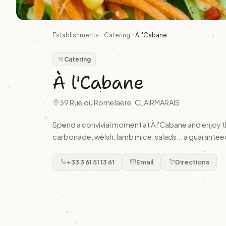
Establishments
Catering
À l'Cabane
Catering
À l'Cabane
39 Rue du Romelaëre, CLAIRMARAIS
Spend a convivial moment at À l'Cabane and enjoy the
carbonade, welsh, lamb mice, salads... a guaranteed
+33 3 61 51 13 61
Email
Directions