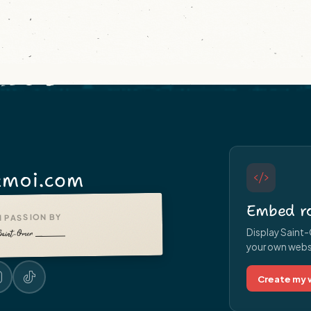
moi.com
Embed ro
 PASSION BY
Display Saint-
your own websit
Create my