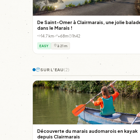
De Saint-Omer à Clairmarais, une jolie balad
dans le Marais !
14.7 km
+68m
1h42
EASY
à 21 m
SUR L'EAU
(2)
Découverte du marais audomarois en kayak
depuis Clairmarais