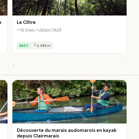
e
Le Clître
15.0 km
+165m
1h29
EASY
à 488 m
Découverte du marais audomarois en kayak
depuis Clairmarais