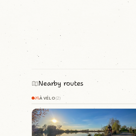
Nearby routes
À VÉLO
(2)