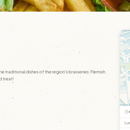
 traditional dishes of the region's brasseries: Flemish
 treat!
Lu