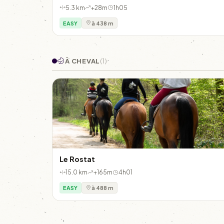
5.3 km
+28m
1h05
EASY
à 438 m
À CHEVAL
(1)
Le Rostat
15.0 km
+165m
4h01
EASY
à 488 m