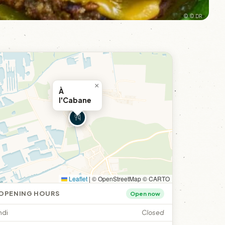
© © DR
×
À
l'Cabane
Leaflet
|
© OpenStreetMap © CARTO
OPENING HOURS
Open now
ndi
Closed