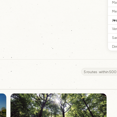
Ma
Me
Je
Ve
Sa
Di
5 routes · within 500