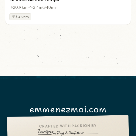
20.9 km
+214m
40min
à 459 m
emmenezmoi.com
CRAFTED WITH PASSION BY