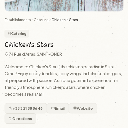
Establishments
Catering
Chicken's Stars
Catering
Chicken's Stars
74 Rue d'Arras, SAINT-OMER
Welcome to Chicken's Stars, the chicken paradise in Saint-
Omer! Enjoy crispy tenders, spicy wings and chicken burgers,
all prepared with passion. A unique gourmet experience in a
friendly atmosphere. Chicken's Stars, where chicken
becomes a real star!
+33 3 21 88 86 46
Email
Website
Directions