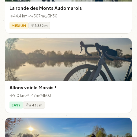
La ronde des Monts Audomarois
44.4 km
+507m
3h30
MEDIUM
à 352 m
Allons voir le Marais !
9.0 km
+47m
1h03
EASY
à 435 m