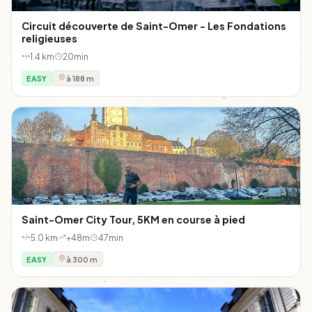
Circuit découverte de Saint-Omer - Les Fondations
religieuses
1.4 km
20min
EASY
à 188 m
Saint-Omer City Tour, 5KM en course à pied
5.0 km
+48m
47min
EASY
à 300 m