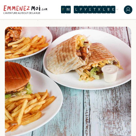
O
N
H
O
R
S
E
B
A
C
K