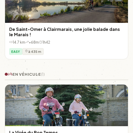
De Saint-Omer à Clairmarais, une jolie balade dans
le Marais !
14.7 km
+68m
1h42
EASY
à 435 m
EN VÉHICULE
(1)
La Virée du Bon Temps