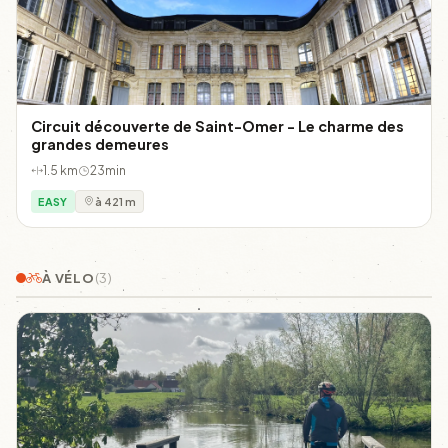
Circuit découverte de Saint-Omer - Le charme des
grandes demeures
1.5 km
23min
EASY
à 421 m
À VÉLO
(3)