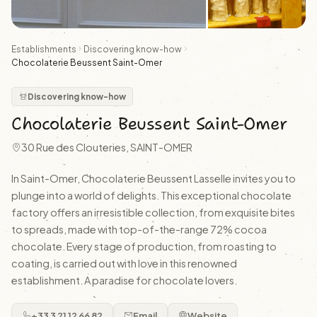
Establishments
Discovering know-how
Chocolaterie Beussent Saint-Omer
Discovering know-how
Chocolaterie Beussent Saint-Omer
30 Rue des Clouteries, SAINT-OMER
In Saint-Omer, Chocolaterie Beussent Lasselle invites you to
plunge into a world of delights. This exceptional chocolate
factory offers an irresistible collection, from exquisite bites
to spreads, made with top-of-the-range 72% cocoa
chocolate. Every stage of production, from roasting to
coating, is carried out with love in this renowned
establishment. A paradise for chocolate lovers.
+33 3 21 12 66 82
Email
Website