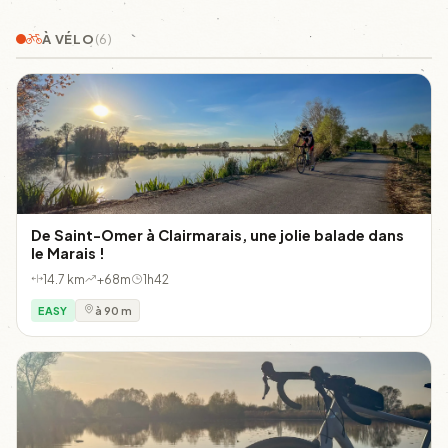
À VÉLO
(6)
De Saint-Omer à Clairmarais, une jolie balade dans
le Marais !
14.7 km
+68m
1h42
EASY
à 90 m