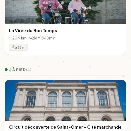
La Virée du Bon Temps
20.9 km
+214m
40min
à 66 m
À PIED
(4)
Circuit découverte de Saint-Omer - Cité marchande