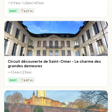
2.9 km
+36m
47min
EASY
à 67 m
Circuit découverte de Saint-Omer - Le charme des
grandes demeures
1.5 km
23min
EASY
à 87 m