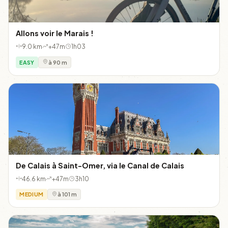
Allons voir le Marais !
9.0 km
+47m
1h03
EASY
à 90 m
De Calais à Saint-Omer, via le Canal de Calais
46.6 km
+47m
3h10
MEDIUM
à 101 m