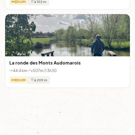
MEDIUM
à 102 m
La ronde des Monts Audomarois
44.4 km
+507m
3h30
MEDIUM
à 209 m