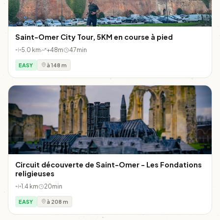
Saint-Omer City Tour, 5KM en course à pied
5.0 km
+48m
47min
EASY
à 148 m
Circuit découverte de Saint-Omer - Les Fondations
religieuses
1.4 km
20min
EASY
à 208 m