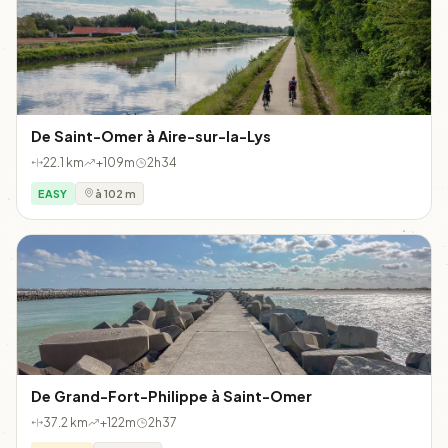
De Saint-Omer à Aire-sur-la-Lys
22.1 km
+109m
2h34
EASY
à 102 m
De Grand-Fort-Philippe à Saint-Omer
37.2 km
+122m
2h37