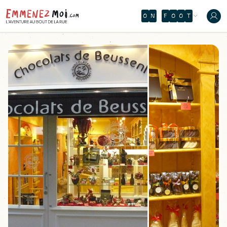
O
N
T
I
M
Q
O
T
Ô
Y