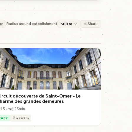
 m
Radius around establishment
Share
ircuit découverte de Saint-Omer - Le
harme des grandes demeures
1.5 km
23min
EASY
à 243 m