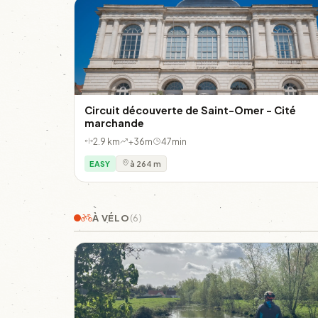
Circuit découverte de Saint-Omer - Cité
marchande
2.9 km
+36m
47min
EASY
à 264 m
À VÉLO
(6)