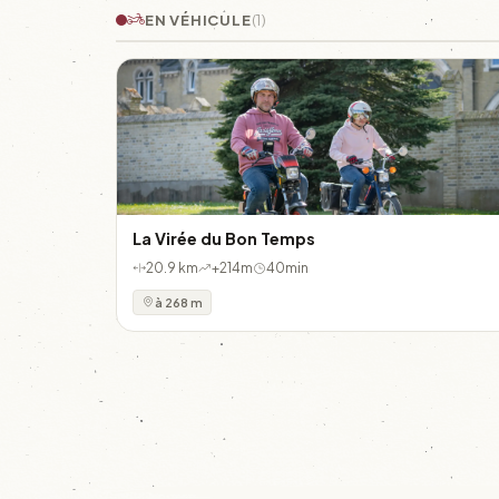
EN VÉHICULE
(1)
La Virée du Bon Temps
20.9 km
+214m
40min
à 268 m