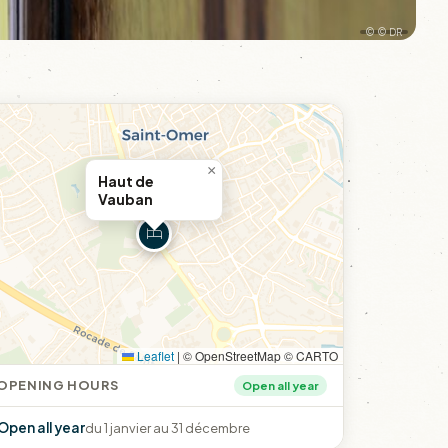
© © DR
×
Haut de
Vauban
Leaflet
|
© OpenStreetMap © CARTO
OPENING HOURS
Open all year
Open all year
du 1 janvier au 31 décembre