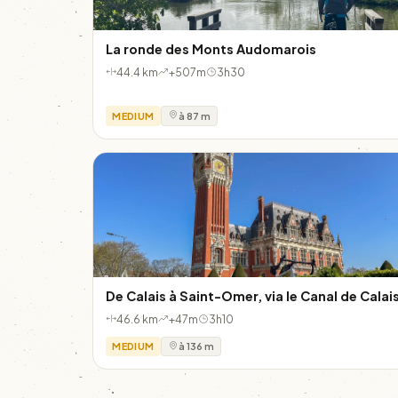
La ronde des Monts Audomarois
44.4 km
+507m
3h30
MEDIUM
à 87 m
De Calais à Saint-Omer, via le Canal de Calai
46.6 km
+47m
3h10
MEDIUM
à 136 m