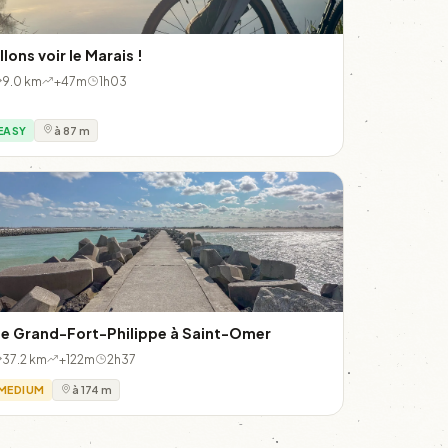
llons voir le Marais !
9.0 km
+47m
1h03
EASY
à 87 m
e Grand-Fort-Philippe à Saint-Omer
37.2 km
+122m
2h37
MEDIUM
à 174 m