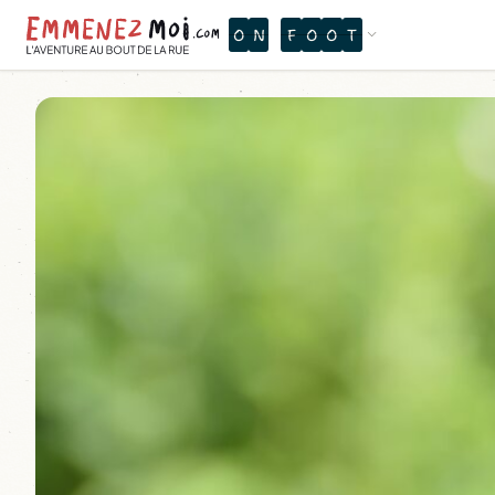
O
N
C
E
T
I
I
O
K
H