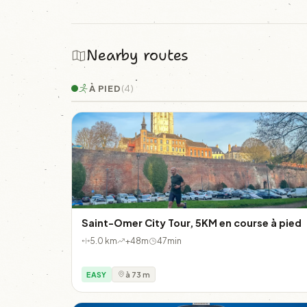
Nearby routes
À PIED
(4)
Saint-Omer City Tour, 5KM en course à pied
5.0 km
+48m
47min
EASY
à 73 m