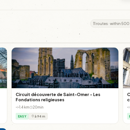
11 routes · within 500
Circuit découverte de Saint-Omer - Les
C
Fondations religieuses
c
1.4 km
20min
EASY
à 94 m