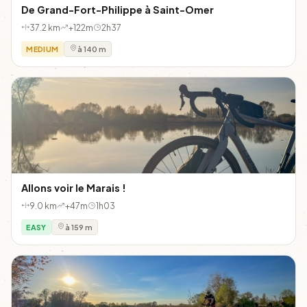
De Grand-Fort-Philippe à Saint-Omer
37.2 km
+122m
2h37
MEDIUM
à 140 m
Allons voir le Marais !
9.0 km
+47m
1h03
EASY
à 159 m