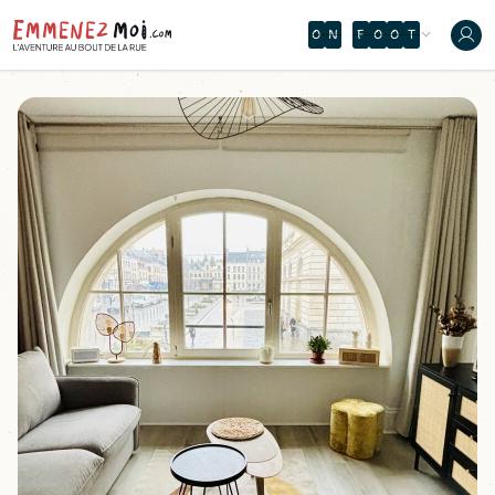
Y
K
È
N
O
V
È
Ù
Ô
J