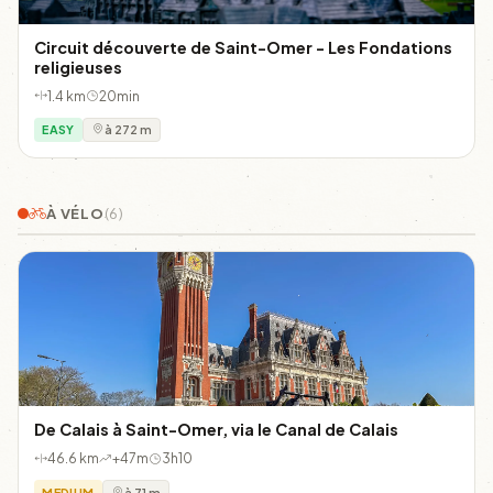
Circuit découverte de Saint-Omer - Les Fondations
religieuses
1.4 km
20min
EASY
à 272 m
À VÉLO
(6)
De Calais à Saint-Omer, via le Canal de Calais
46.6 km
+47m
3h10
MEDIUM
à 71 m