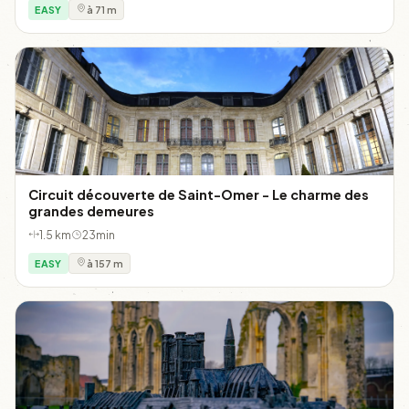
EASY
à 71 m
Circuit découverte de Saint-Omer - Le charme des
grandes demeures
1.5 km
23min
EASY
à 157 m