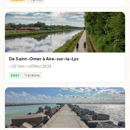
De Saint-Omer à Aire-sur-la-Lys
22.1 km
+109m
2h34
EASY
à 140 m