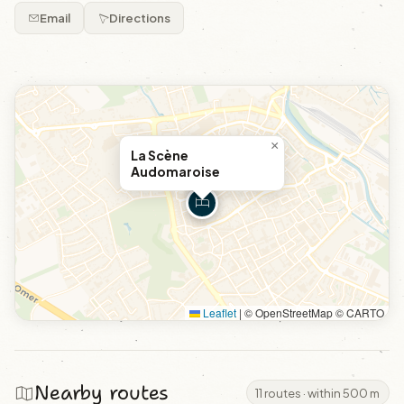
Email
Directions
×
La Scène
Audomaroise
Leaflet
|
© OpenStreetMap © CARTO
Nearby routes
11 routes · within 500 m