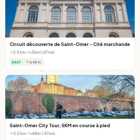
Circuit découverte de Saint-Omer - Cité marchande
2.9 km
+36m
47min
EASY
à 58 m
Saint-Omer City Tour, 5KM en course à pied
5.0 km
+48m
47min