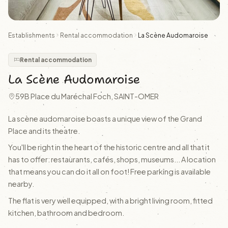
Establishments
Rental accommodation
La Scène Audomaroise
Rental accommodation
La Scène Audomaroise
59B Place du Maréchal Foch, SAINT-OMER
La scène audomaroise boasts a unique view of the Grand
Place and its theatre.
You'll be right in the heart of the historic centre and all that it
has to offer: restaurants, cafés, shops, museums... A location
that means you can do it all on foot! Free parking is available
nearby.
The flat is very well equipped, with a bright living room, fitted
kitchen, bathroom and bedroom.