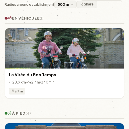
Radius around establishment
Share
EN VÉHICULE
(1)
La Virée du Bon Temps
20.9 km
+214m
40min
à 7 m
À PIED
(4)