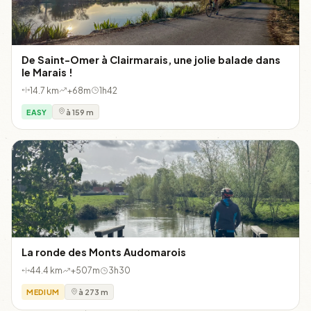
De Saint-Omer à Clairmarais, une jolie balade dans
le Marais !
14.7 km
+68m
1h42
EASY
à 159 m
La ronde des Monts Audomarois
44.4 km
+507m
3h30
MEDIUM
à 273 m