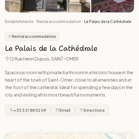
+4
Establishments
Rental accommodation
Le Palais de la Cathédrale
Rental accommodation
Le Palais de la Cathédrale
12 Rue Henri Dupuis, SAINT-OMER
Spacious room with private bathroom in a historic house in the
heart of the town of Saint-Omer, close to all amenities and at
the foot of the cathedral. Ideal for spending a few days in the
city and visiting all its most beautiful monuments.
+33 3 21 88 52 09
Email
Directions