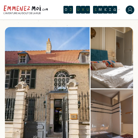
O
N
T
H
E
W
A
T
E
R