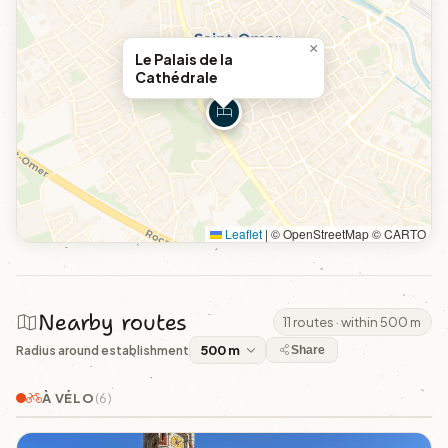
×
Le Palais de la
Cathédrale
Leaflet
|
© OpenStreetMap © CARTO
Nearby routes
11 routes · within 500 m
Radius around establishment
Share
À VÉLO
(6)