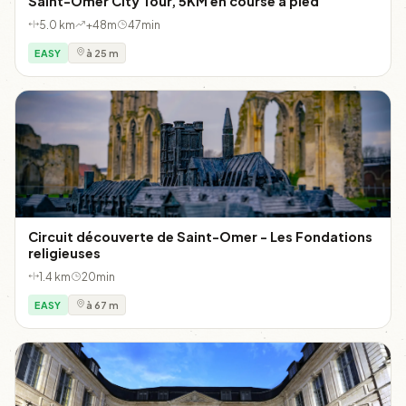
Saint-Omer City Tour, 5KM en course à pied
5.0 km
+48m
47min
EASY
à 25 m
Circuit découverte de Saint-Omer - Les Fondations
religieuses
1.4 km
20min
EASY
à 67 m