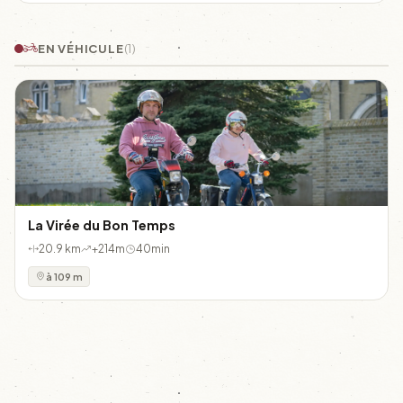
EN VÉHICULE
(1)
La Virée du Bon Temps
20.9 km
+214m
40min
à 109 m