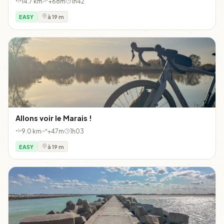
14.7 km
+68m
1h42
EASY
à 19 m
Allons voir le Marais !
9.0 km
+47m
1h03
EASY
à 19 m