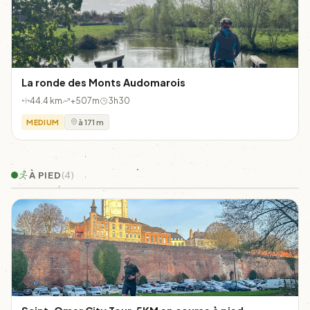
La ronde des Monts Audomarois
44.4 km
+507m
3h30
MEDIUM
à 171 m
À PIED
(4)