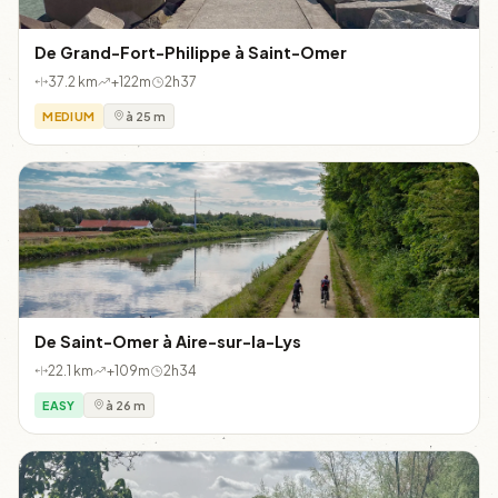
De Grand-Fort-Philippe à Saint-Omer
37.2 km
+122m
2h37
MEDIUM
à 25 m
De Saint-Omer à Aire-sur-la-Lys
22.1 km
+109m
2h34
EASY
à 26 m