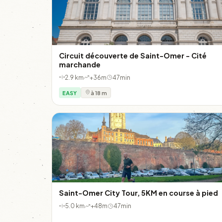
Circuit découverte de Saint-Omer - Cité
marchande
2.9 km
+36m
47min
EASY
à 18 m
Saint-Omer City Tour, 5KM en course à pied
5.0 km
+48m
47min