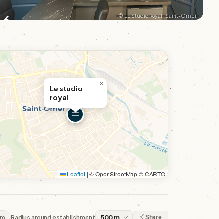
+6
© Le Studio Royal_Saint-Omer
×
Le studio
royal
Leaflet
|
© OpenStreetMap © CARTO
 m
Radius around establishment
Share