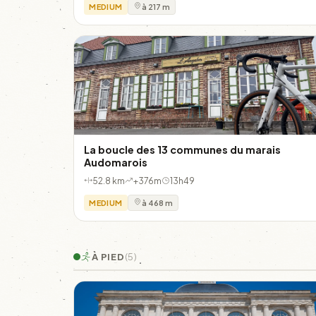
MEDIUM
à 217 m
La boucle des 13 communes du marais
Audomarois
52.8 km
+376m
13h49
MEDIUM
à 468 m
À PIED
(5)