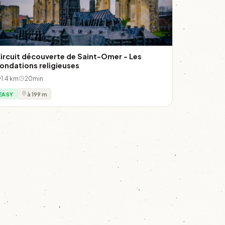
ircuit découverte de Saint-Omer - Les
ondations religieuses
1.4 km
20min
EASY
à 199 m