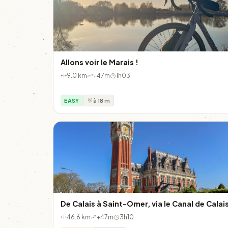
Allons voir le Marais !
9.0 km
+47m
1h03
EASY
à 18 m
De Calais à Saint-Omer, via le Canal de Calai
46.6 km
+47m
3h10