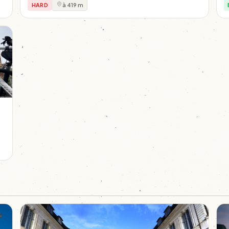
HARD
à 419 m