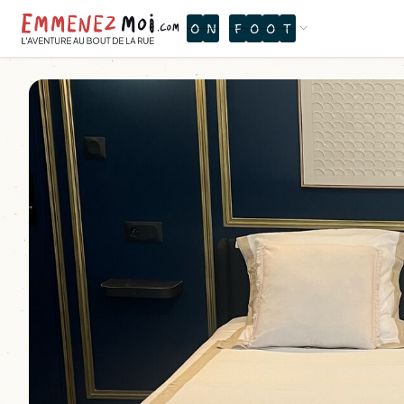
O
N
T
H
E
W
A
T
E
R