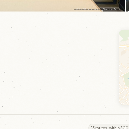
© Le Studio Royal_Saint-Omer
13 routes · within 500