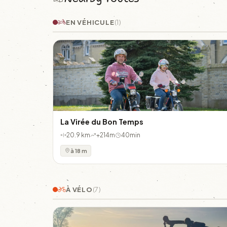
EN VÉHICULE
(1)
La Virée du Bon Temps
20.9 km
+214m
40min
à 18 m
À VÉLO
(7)