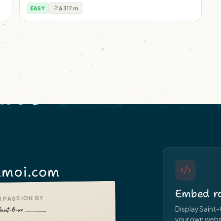
EASY
à 317 m
moi.com
Embed ro
 PASSION BY
Display Saint-
your own websit