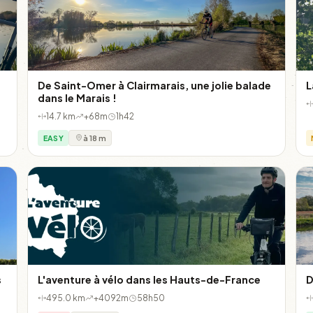
De Saint-Omer à Clairmarais, une jolie balade
L
dans le Marais !
14.7 km
+68m
1h42
EASY
à 18 m
s
L'aventure à vélo dans les Hauts-de-France
D
495.0 km
+4092m
58h50