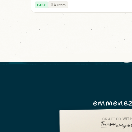
EASY
à 199 m
emmenez
CRAFTED WITH