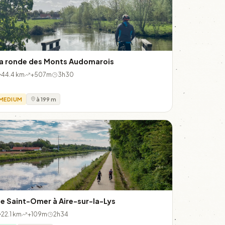
a ronde des Monts Audomarois
44.4 km
+507m
3h30
MEDIUM
à 199 m
e Saint-Omer à Aire-sur-la-Lys
22.1 km
+109m
2h34