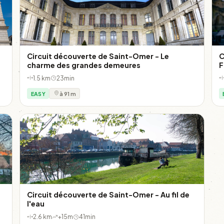
Circuit découverte de Saint-Omer - Le
C
charme des grandes demeures
F
1.5 km
23min
EASY
à 91 m
Circuit découverte de Saint-Omer - Au fil de
l'eau
2.6 km
+15m
41min