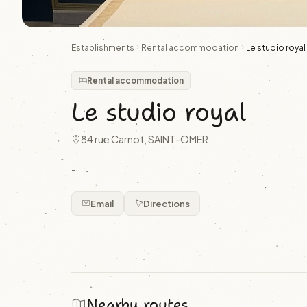
Establishments
Rental accommodation
Le studio royal
Rental accommodation
Le studio royal
84 rue Carnot, SAINT-OMER
-
Email
Directions
Nearby routes