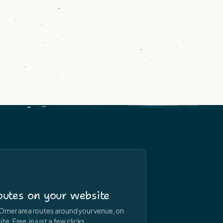
utes on your website
Omer area routes around your venue, on
e. Free, in just a few clicks.