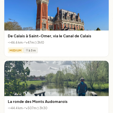
De Calais à Saint-Omer, via le Canal de Calais
46.6 km
+47m
3h10
MEDIUM
à 3 m
La ronde des Monts Audomarois
44.4 km
+507m
3h30