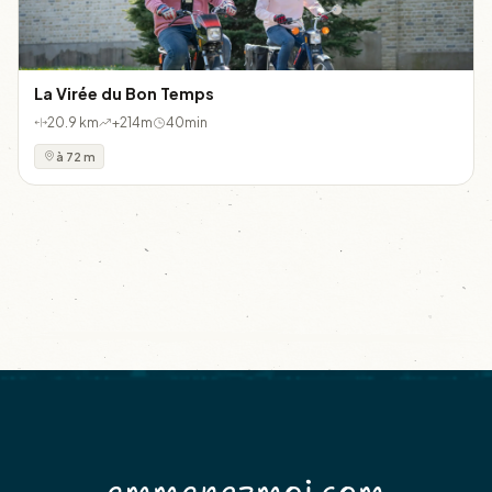
La Virée du Bon Temps
20.9 km
+214m
40min
à 72 m
emmenezmoi.com