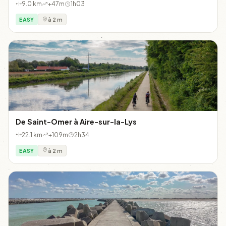
9.0 km
+47m
1h03
EASY
à 2 m
De Saint-Omer à Aire-sur-la-Lys
22.1 km
+109m
2h34
EASY
à 2 m