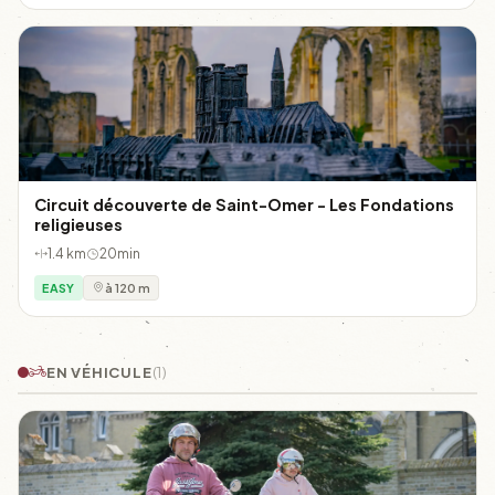
Circuit découverte de Saint-Omer - Les Fondations
religieuses
1.4 km
20min
EASY
à 120 m
EN VÉHICULE
(1)