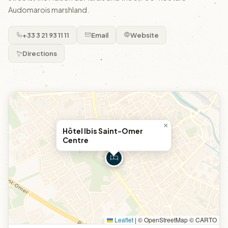
Audomarois marshland.
+33 3 21 93 11 11
Email
Website
Directions
×
Hôtel Ibis Saint-Omer
Centre
Leaflet
|
© OpenStreetMap © CARTO