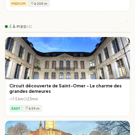
MEDIUM
à 205 m
À PIED
(4)
Circuit découverte de Saint-Omer - Le charme des
grandes demeures
1.5 km
23min
EASY
à 59 m