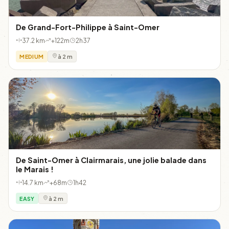
De Grand-Fort-Philippe à Saint-Omer
37.2 km
+122m
2h37
MEDIUM
à 2 m
De Saint-Omer à Clairmarais, une jolie balade dans
le Marais !
14.7 km
+68m
1h42
EASY
à 2 m