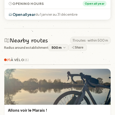
OPENING HOURS
Open all year
Open all year
du 1 janvier au 31 décembre
Nearby routes
11 routes · within 500 m
Radius around establishment
Share
À VÉLO
(6)
Allons voir le Marais !