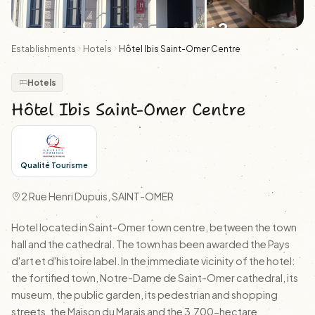
+2
Establishments
Hotels
Hôtel Ibis Saint-Omer Centre
Hotels
Hôtel Ibis Saint-Omer Centre
Qualité Tourisme
2 Rue Henri Dupuis, SAINT-OMER
Hotel located in Saint-Omer town centre, between the town
hall and the cathedral. The town has been awarded the Pays
d'art et d'histoire label. In the immediate vicinity of the hotel:
the fortified town, Notre-Dame de Saint-Omer cathedral, its
museum, the public garden, its pedestrian and shopping
streets, the Maison du Marais and the 3,700-hectare