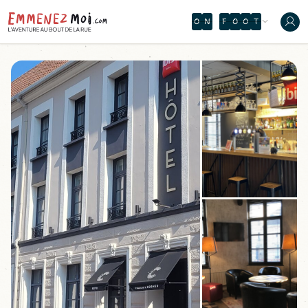
I
A
P
È
V
L
D
Â
G
À