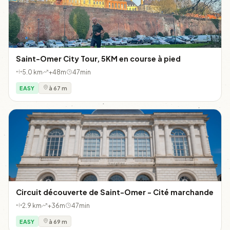
Saint-Omer City Tour, 5KM en course à pied
5.0 km
+48m
47min
EASY
à 67 m
Circuit découverte de Saint-Omer - Cité marchande
2.9 km
+36m
47min
EASY
à 69 m