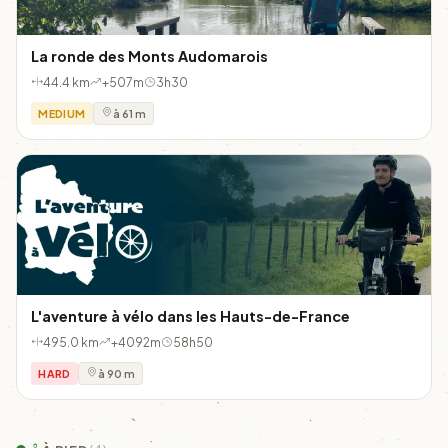
La ronde des Monts Audomarois
44.4 km
+507m
3h30
MEDIUM
à 61 m
L'aventure à vélo dans les Hauts-de-France
495.0 km
+4092m
58h50
HARD
à 90 m