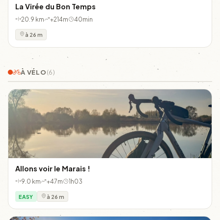
La Virée du Bon Temps
20.9 km
+214m
40min
à 26 m
À VÉLO
(6)
Allons voir le Marais !
9.0 km
+47m
1h03
EASY
à 26 m