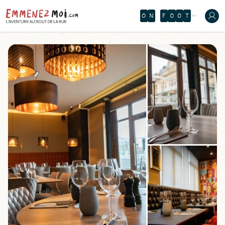
O
N
F
O
O
T