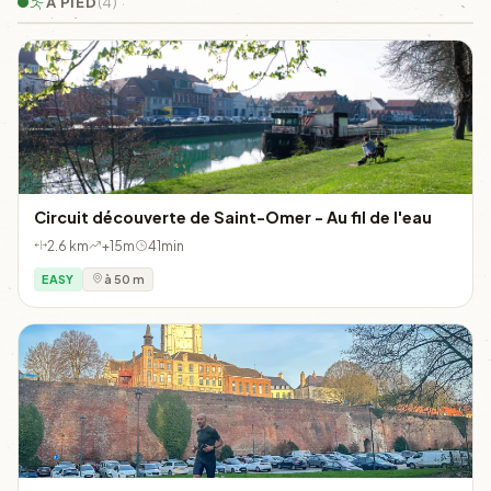
À PIED
(4)
Circuit découverte de Saint-Omer - Au fil de l'eau
2.6 km
+15m
41min
EASY
à 50 m