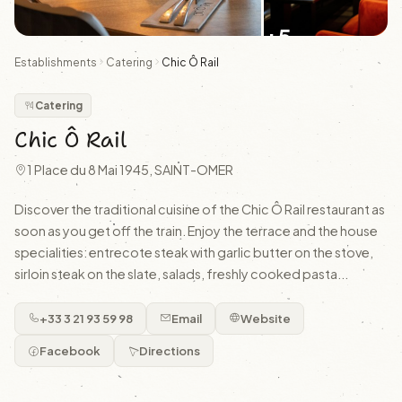
+5
Establishments
Catering
Chic Ô Rail
Catering
Chic Ô Rail
1 Place du 8 Mai 1945, SAINT-OMER
Discover the traditional cuisine of the Chic Ô Rail restaurant as
soon as you get off the train. Enjoy the terrace and the house
specialities: entrecote steak with garlic butter on the stove,
sirloin steak on the slate, salads, freshly cooked pasta...
+33 3 21 93 59 98
Email
Website
Facebook
Directions