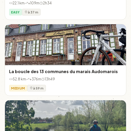
22.1 km
+109m
2h34
EASY
à 37 m
La boucle des 13 communes du marais Audomarois
52.8 km
+376m
13h49
MEDIUM
à 59 m