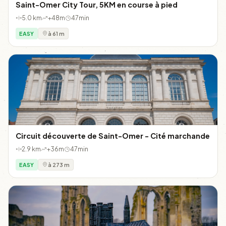
Saint-Omer City Tour, 5KM en course à pied
5.0 km
+48m
47min
EASY
à 61 m
Circuit découverte de Saint-Omer - Cité marchande
2.9 km
+36m
47min
EASY
à 273 m