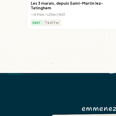
Les 3 marais, depuis Saint-Martin lez-
Tatinghem
4.9 km
+25m
1h01
EASY
à 477 m
emmenez