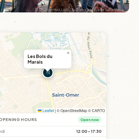
+6
© Quentin MAILLARD - Tourisme en Pays de Saint-Omer
×
Les Bols du
Marais
Leaflet
|
© OpenStreetMap © CARTO
OPENING HOURS
Open now
ndi
12:00 – 17:30