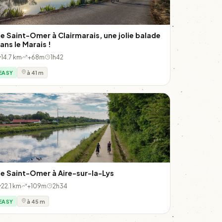
e Saint-Omer à Clairmarais, une jolie balade
ans le Marais !
14.7 km
+68m
1h42
EASY
à 41 m
e Saint-Omer à Aire-sur-la-Lys
22.1 km
+109m
2h34
EASY
à 45 m