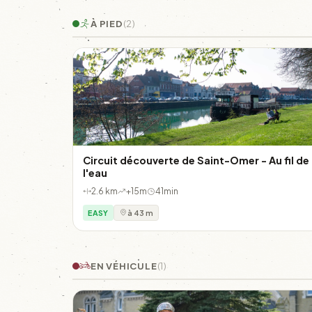
À PIED
(2)
Circuit découverte de Saint-Omer - Au fil de
l'eau
2.6 km
+15m
41min
EASY
à 43 m
EN VÉHICULE
(1)