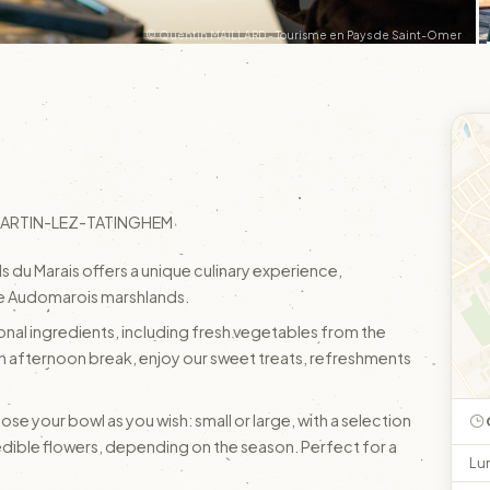
© Quentin MAILLARD - Tourisme en Pays de Saint-Omer
T-MARTIN-LEZ-TATINGHEM
s du Marais offers a unique culinary experience,
e Audomarois marshlands.
onal ingredients, including fresh vegetables from the
n afternoon break, enjoy our sweet treats, refreshments
se your bowl as you wish: small or large, with a selection
edible flowers, depending on the season. Perfect for a
Lu