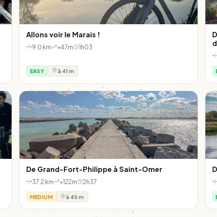
Allons voir le Marais !
D
d
9.0 km
+47m
1h03
EASY
à 41 m
De Grand-Fort-Philippe à Saint-Omer
D
37.2 km
+122m
2h37
MEDIUM
à 45 m