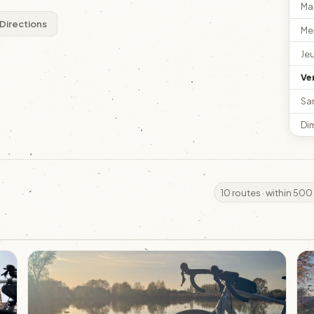
Ma
Directions
Me
Je
Ve
Sa
Di
10 routes · within 500