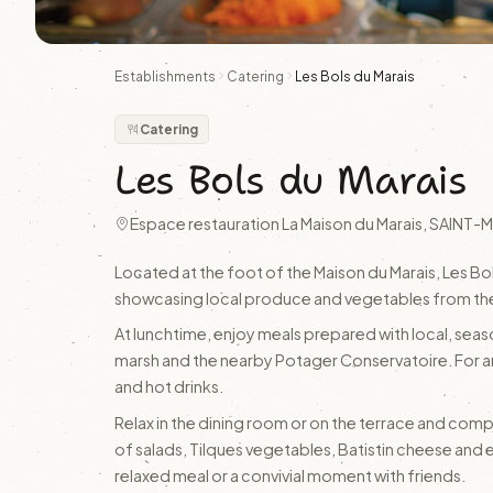
Establishments
Catering
Les Bols du Marais
Catering
Les Bols du Marais
Espace restauration La Maison du Marais, SAIN
Located at the foot of the Maison du Marais, Les Bol
showcasing local produce and vegetables from th
At lunchtime, enjoy meals prepared with local, seas
marsh and the nearby Potager Conservatoire. For a
and hot drinks.
Relax in the dining room or on the terrace and compo
of salads, Tilques vegetables, Batistin cheese and 
relaxed meal or a convivial moment with friends.