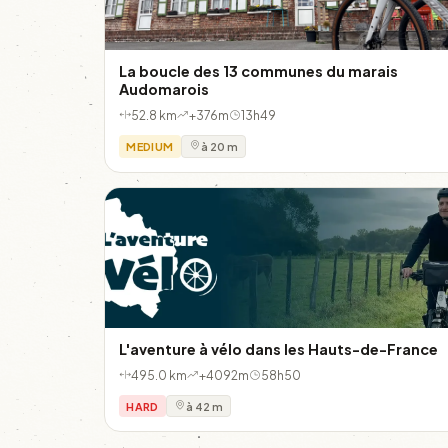
La boucle des 13 communes du marais
Audomarois
52.8 km
+376m
13h49
MEDIUM
à 20 m
L'aventure à vélo dans les Hauts-de-France
495.0 km
+4092m
58h50
HARD
à 42 m