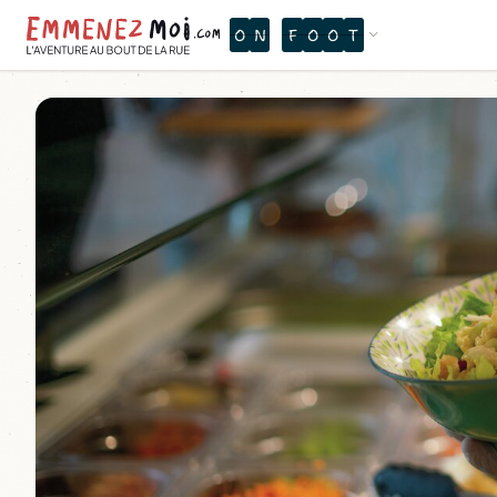
O
N
T
H
M
W
A
A
L
J