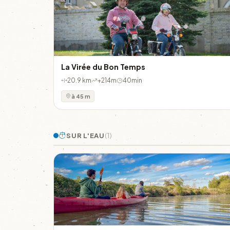
La Virée du Bon Temps
20.9 km
+214m
40min
à 45 m
SUR L'EAU
(1)