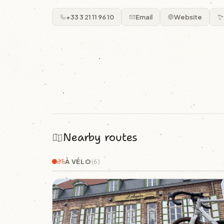
+33 3 21 11 96 10
Email
Website
Nearby routes
À VÉLO
(6)