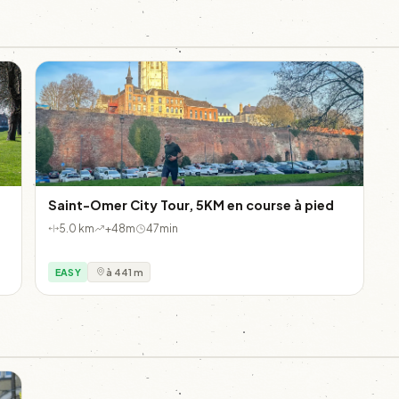
Saint-Omer City Tour, 5KM en course à pied
5.0 km
+48m
47min
EASY
à 441 m