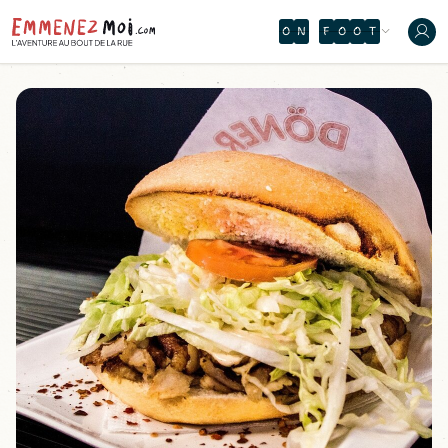
P
É
Y
W
B
Ù
V
W
V
Z