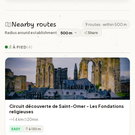
Nearby routes
9 routes · within 500 m
Radius around establishment
Share
À PIED
(4)
Circuit découverte de Saint-Omer - Les Fondations
religieuses
1.4 km
20min
EASY
à 130 m