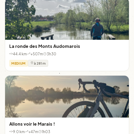
La ronde des Monts Audomarois
44.4 km
+507m
3h30
MEDIUM
à 281 m
Allons voir le Marais !
9.0 km
+47m
1h03