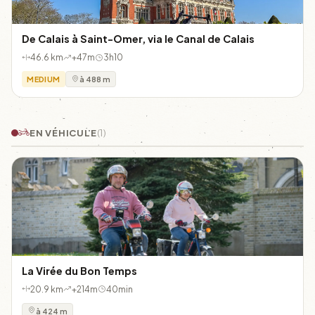
De Calais à Saint-Omer, via le Canal de Calais
46.6 km
+47m
3h10
MEDIUM
à 488 m
EN VÉHICULE
(1)
La Virée du Bon Temps
20.9 km
+214m
40min
à 424 m