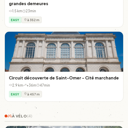
grandes demeures
1.5 km
23min
EASY
à 352 m
Circuit découverte de Saint-Omer - Cité marchande
2.9 km
+36m
47min
EASY
à 457 m
À VÉLO
(4)