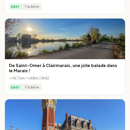
EASY
à 361 m
De Saint-Omer à Clairmarais, une jolie balade dans
le Marais !
14.7 km
+68m
1h42
EASY
à 361 m