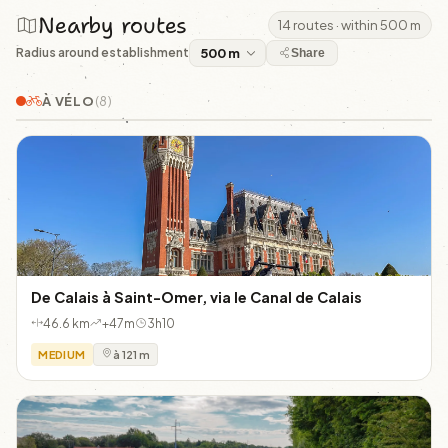
Nearby routes
14 routes · within 500 m
Radius around establishment
Share
À VÉLO
(8)
De Calais à Saint-Omer, via le Canal de Calais
46.6 km
+47m
3h10
MEDIUM
à 121 m