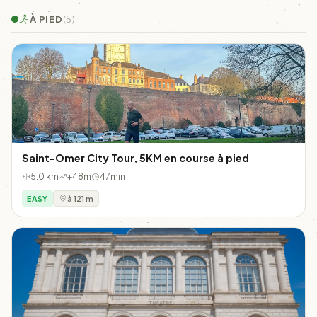
À PIED
(5)
Saint-Omer City Tour, 5KM en course à pied
5.0 km
+48m
47min
EASY
à 121 m