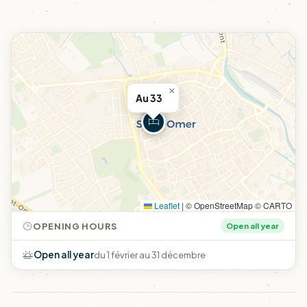
×
Au 33
Leaflet
|
© OpenStreetMap © CARTO
OPENING HOURS
Open all year
Open all year
du 1 février au 31 décembre