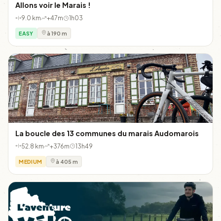
Allons voir le Marais !
9.0 km
+47m
1h03
EASY
à 190 m
La boucle des 13 communes du marais Audomarois
52.8 km
+376m
13h49
MEDIUM
à 405 m