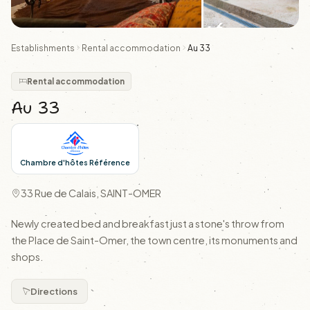
+6
Establishments
Rental accommodation
Au 33
Rental accommodation
Au 33
Chambre d'hôtes Référence
33 Rue de Calais, SAINT-OMER
Newly created bed and breakfast just a stone's throw from
the Place de Saint-Omer, the town centre, its monuments and
shops.
Directions