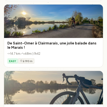
De Saint-Omer à Clairmarais, une jolie balade dans
le Marais !
14.7 km
+68m
1h42
EASY
à 190 m