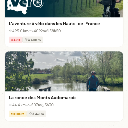
L'aventure à vélo dans les Hauts-de-France
495.0 km
+4092m
58h50
HARD
à 408 m
La ronde des Monts Audomarois
44.4 km
+507m
3h30
MEDIUM
à 461 m