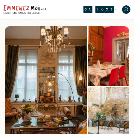
O
N
R
È
A
M
Y
Â
R
È