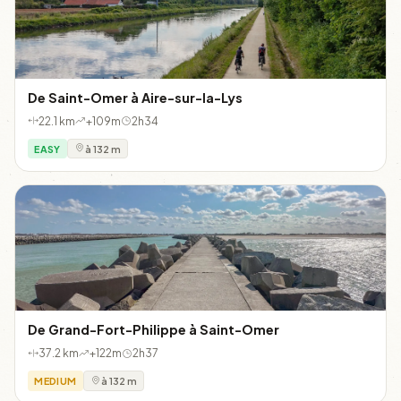
De Saint-Omer à Aire-sur-la-Lys
22.1 km
+109m
2h34
EASY
à 132 m
De Grand-Fort-Philippe à Saint-Omer
37.2 km
+122m
2h37
MEDIUM
à 132 m