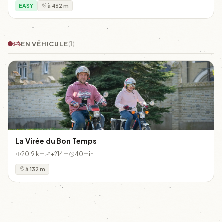
EASY
à 462 m
EN VÉHICULE
(1)
La Virée du Bon Temps
20.9 km
+214m
40min
à 132 m