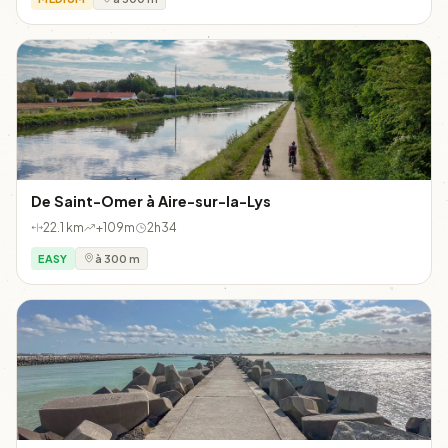
De Saint-Omer à Aire-sur-la-Lys
22.1 km
+109m
2h34
EASY
à 300 m