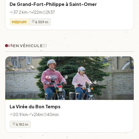
De Grand-Fort-Philippe à Saint-Omer
37.2 km
+122m
2h37
MEDIUM
à 359 m
EN VÉHICULE
(1)
La Virée du Bon Temps
20.9 km
+214m
40min
à 182 m