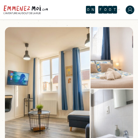
O
N
Ù
H
A
É
N
À
R
À