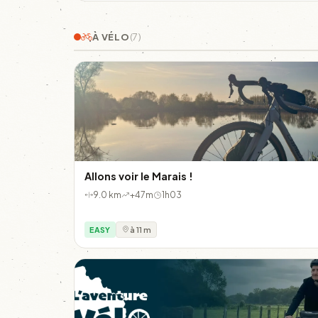
À VÉLO
(7)
Allons voir le Marais !
9.0 km
+47m
1h03
EASY
à 11 m