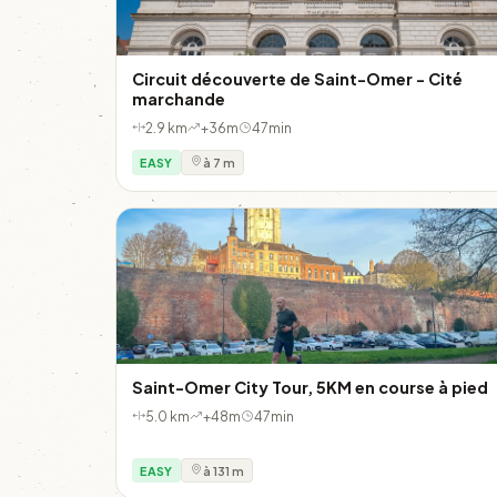
Circuit découverte de Saint-Omer - Cité
marchande
2.9 km
+36m
47min
EASY
à 7 m
Saint-Omer City Tour, 5KM en course à pied
5.0 km
+48m
47min
EASY
à 131 m