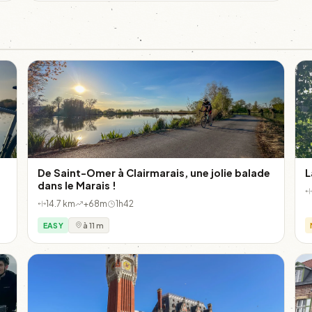
De Saint-Omer à Clairmarais, une jolie balade
L
dans le Marais !
14.7 km
+68m
1h42
EASY
à 11 m