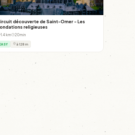
ircuit découverte de Saint-Omer - Les
ondations religieuses
1.4 km
20min
EASY
à 128 m