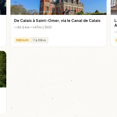
De Calais à Saint-Omer, via le Canal de Calais
L
A
46.6 km
+47m
3h10
MEDIUM
à 318 m