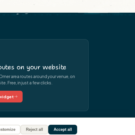
utes on your website
Omer area routes around your venue, on
e. Free, in just a few clicks.
 widget
stomize
Reject all
Accept all
Pays de Saint-Omer
—
🍪 Cookies