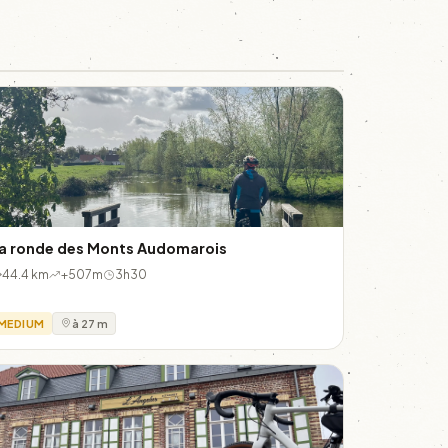
a ronde des Monts Audomarois
44.4 km
+507m
3h30
MEDIUM
à 27 m