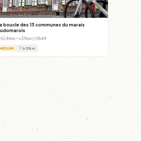
a boucle des 13 communes du marais
udomarois
52.8 km
+376m
13h49
MEDIUM
à 318 m