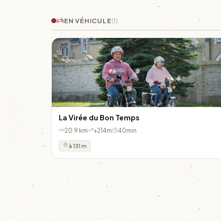
EN VÉHICULE
(1)
La Virée du Bon Temps
20.9 km
+214m
40min
à 131 m