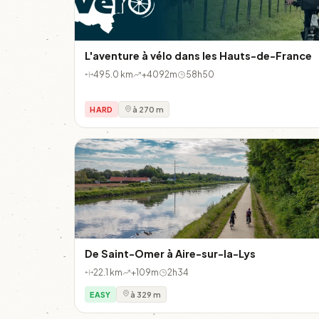
L'aventure à vélo dans les Hauts-de-France
495.0 km
+4092m
58h50
HARD
à 270 m
De Saint-Omer à Aire-sur-la-Lys
22.1 km
+109m
2h34
EASY
à 329 m