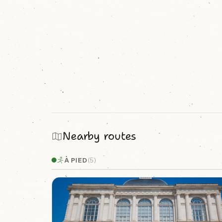
Nearby routes
À PIED
(5)