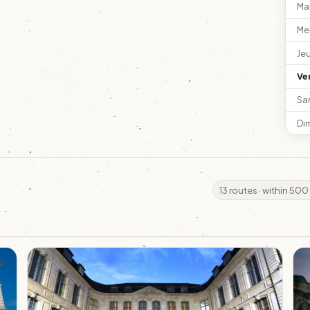
Ma
Me
Je
Ve
Sa
Di
13 routes · within 500