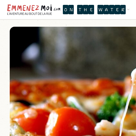
O
N
T
H
E
W
A
T
E
R