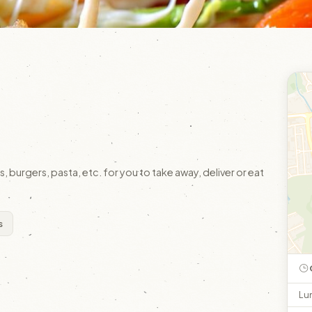
, burgers, pasta, etc. for you to take away, deliver or eat
s
Lu