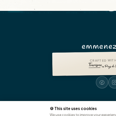
emmenez
CRAFTED WITH
🍪 This site uses cookies
Legal notices
—
Accessibility:
We use cookies to improve your experienc