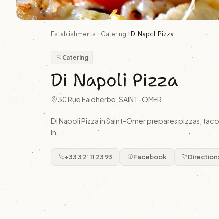
Establishments
Catering
Di Napoli Pizza
Catering
Di Napoli Pizza
30 Rue Faidherbe, SAINT-OMER
Di Napoli Pizza in Saint-Omer prepares pizzas, tacos
in.
+33 3 21 11 23 93
Facebook
Direction