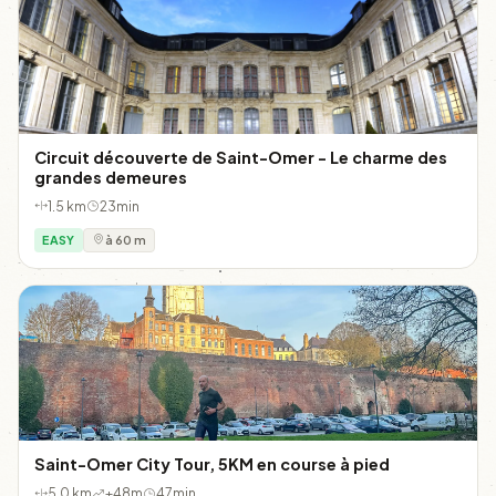
Circuit découverte de Saint-Omer - Le charme des
grandes demeures
1.5 km
23min
EASY
à 60 m
Saint-Omer City Tour, 5KM en course à pied
5.0 km
+48m
47min