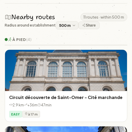
Nearby routes
11 routes · within 500 m
Radius around establishment
Share
À PIED
(4)
Circuit découverte de Saint-Omer - Cité marchande
2.9 km
+36m
47min
EASY
à 17 m