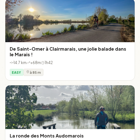
De Saint-Omer à Clairmarais, une jolie balade dans
le Marais !
14.7 km
+68m
1h42
EASY
à 85 m
La ronde des Monts Audomarois