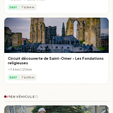
EASY
à 164 m
Circuit découverte de Saint-Omer - Les Fondations
religieuses
1.4 km
20min
EASY
à 210 m
EN VÉHICULE
(1)