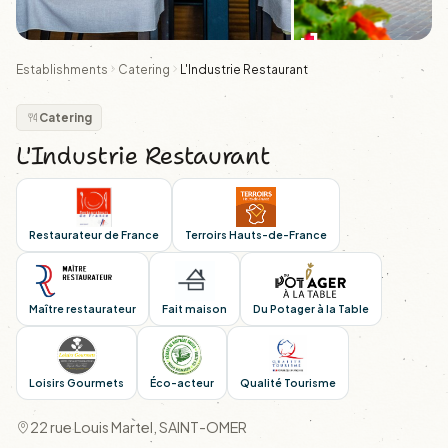
+1
Establishments
Catering
L'Industrie Restaurant
Catering
L'Industrie Restaurant
Restaurateur de France
Terroirs Hauts-de-France
Maître restaurateur
Fait maison
Du Potager à la Table
Loisirs Gourmets
Éco-acteur
Qualité Tourisme
22 rue Louis Martel, SAINT-OMER