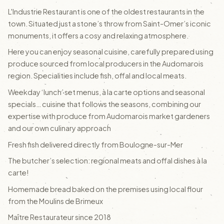
L'Industrie Restaurant is one of the oldest restaurants in the
town. Situated just a stone’s throw from Saint-Omer’s iconic
monuments, it offers a cosy and relaxing atmosphere.
Here you can enjoy seasonal cuisine, carefully prepared using
produce sourced from local producers in the Audomarois
region. Specialities include fish, offal and local meats.
Weekday ‘lunch’ set menus, à la carte options and seasonal
specials… cuisine that follows the seasons, combining our
expertise with produce from Audomarois market gardeners
and our own culinary approach
Fresh fish delivered directly from Boulogne-sur-Mer
The butcher’s selection: regional meats and offal dishes à la
carte!
Homemade bread baked on the premises using local flour
from the Moulins de Brimeux
Maître Restaurateur since 2018