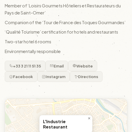
Member of ‘Loisirs Gourmets Hôteliers et Restaurateurs du
Pays de Saint-Omer’
Companion of the ‘Tour de France des Toques Gourmandes’
‘Qualité Tourisme’ certification for hotels and restaurants
Two-star hotel 6 rooms
Environmentally responsible
+33 3 21 11 51 35
Email
Website
Facebook
Instagram
Directions
×
L'Industrie
Restaurant