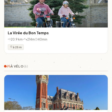
La Virée du Bon Temps
20.9 km
+214m
40min
à 25 m
À VÉLO
(6)