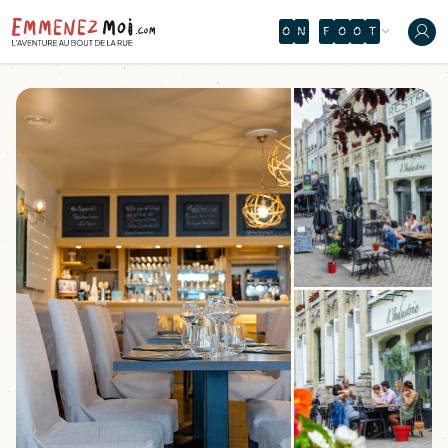
O
N
T
H
E
W
A
T
E
R