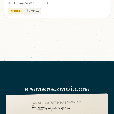
44.4 km
+507m
3h30
MEDIUM
à 215 m
emmenezmoi.com
CRAFTED WITH PASSION BY