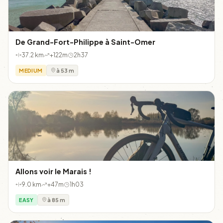
De Grand-Fort-Philippe à Saint-Omer
37.2 km
+122m
2h37
MEDIUM
à 53 m
Allons voir le Marais !
9.0 km
+47m
1h03
EASY
à 85 m