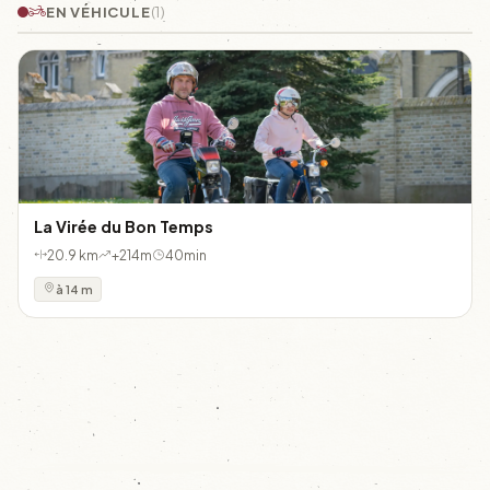
EN VÉHICULE
(1)
La Virée du Bon Temps
20.9 km
+214m
40min
à 14 m