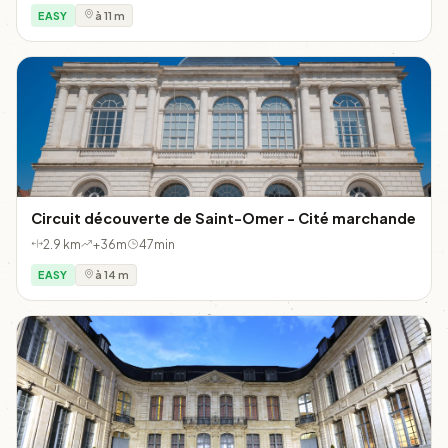
EASY
à 11 m
Circuit découverte de Saint-Omer - Cité marchande
2.9 km
+36m
47min
EASY
à 14 m