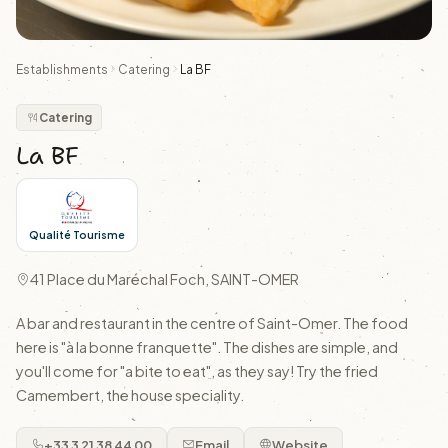
Establishments
Catering
La BF
Catering
La BF
Qualité Tourisme
41 Place du Maréchal Foch, SAINT-OMER
A bar and restaurant in the centre of Saint-Omer. The food
here is "à la bonne franquette". The dishes are simple, and
you'll come for "a bite to eat", as they say! Try the fried
Camembert, the house speciality.
+33 3 21 38 44 00
Email
Website