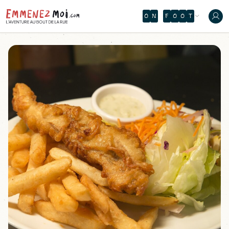
É
U
L
M
È
P
Ù
S
Â
V