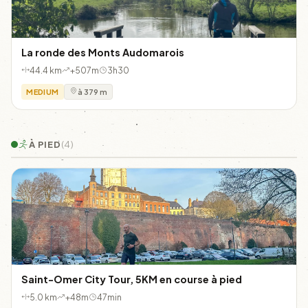
La ronde des Monts Audomarois
44.4 km
+507m
3h30
MEDIUM
à 379 m
À PIED
(4)
Saint-Omer City Tour, 5KM en course à pied
5.0 km
+48m
47min