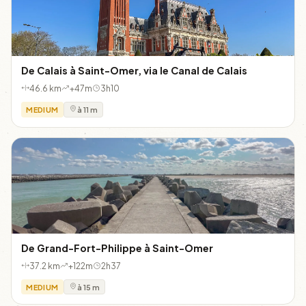
De Calais à Saint-Omer, via le Canal de Calais
46.6 km
+47m
3h10
MEDIUM
à 11 m
De Grand-Fort-Philippe à Saint-Omer
37.2 km
+122m
2h37
MEDIUM
à 15 m