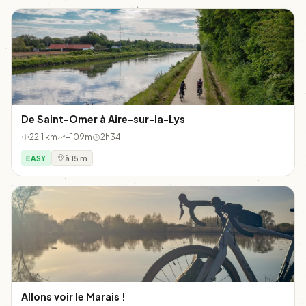
De Saint-Omer à Aire-sur-la-Lys
22.1 km
+109m
2h34
EASY
à 15 m
Allons voir le Marais !