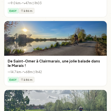
9.0 km
+47m
1h03
EASY
à 86 m
De Saint-Omer à Clairmarais, une jolie balade dans
le Marais !
14.7 km
+68m
1h42
EASY
à 86 m