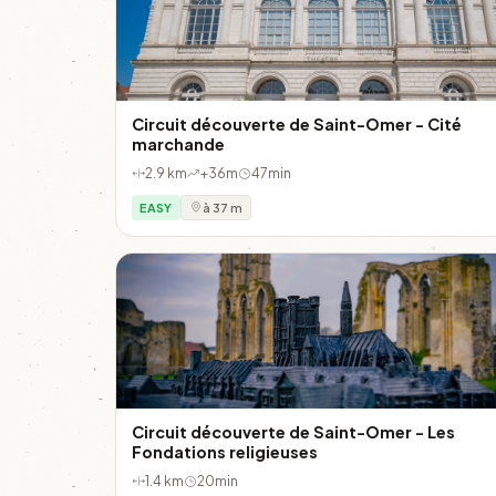
Circuit découverte de Saint-Omer - Cité
marchande
2.9 km
+36m
47min
EASY
à 37 m
Circuit découverte de Saint-Omer - Les
Fondations religieuses
1.4 km
20min