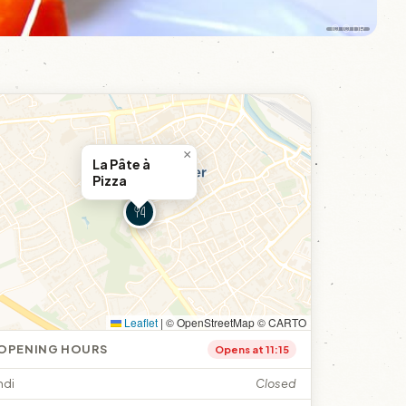
© © DR
×
La Pâte à
Pizza
Leaflet
|
© OpenStreetMap © CARTO
OPENING HOURS
Opens at 11:15
ndi
Closed