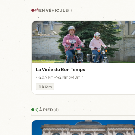
EN VÉHICULE
(1)
La Virée du Bon Temps
20.9 km
+214m
40min
à 12 m
À PIED
(4)