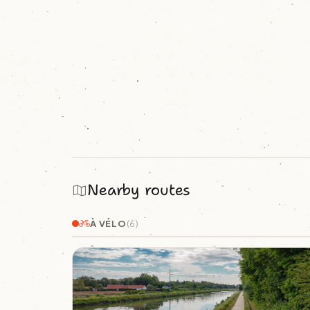
Nearby routes
À VÉLO
(6)