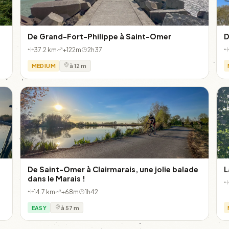
De Grand-Fort-Philippe à Saint-Omer
D
37.2 km
+122m
2h37
MEDIUM
à 12 m
De Saint-Omer à Clairmarais, une jolie balade
L
dans le Marais !
14.7 km
+68m
1h42
EASY
à 57 m