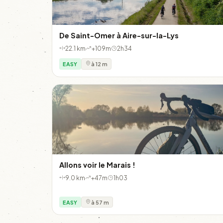
De Saint-Omer à Aire-sur-la-Lys
22.1 km
+109m
2h34
EASY
à 12 m
Allons voir le Marais !
9.0 km
+47m
1h03
EASY
à 57 m