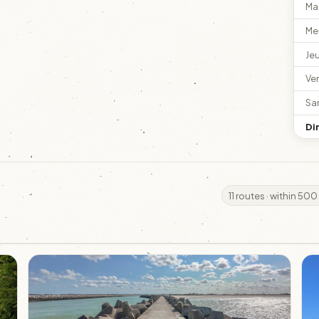
Ma
Me
Je
Ve
Sa
Di
11 routes · within 500