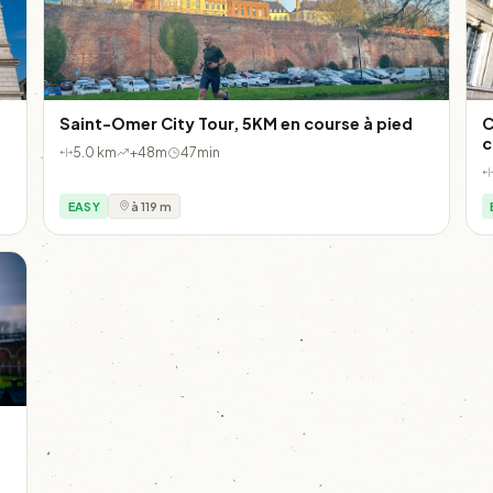
Saint-Omer City Tour, 5KM en course à pied
C
c
5.0 km
+48m
47min
EASY
à 119 m