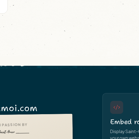
moi.com
Embed ro
 PASSION BY
Display Saint-
your own websit