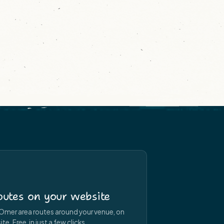
utes on your website
Omer area routes around your venue, on
e. Free, in just a few clicks.