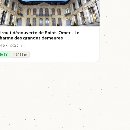
ircuit découverte de Saint-Omer - Le
harme des grandes demeures
1.5 km
23min
EASY
à 138 m