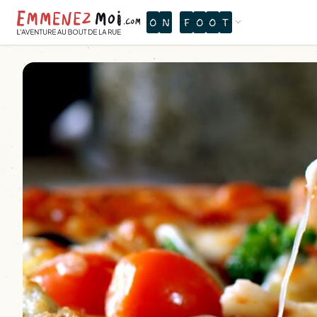
O
N
T
H
E
W
A
T
E
R