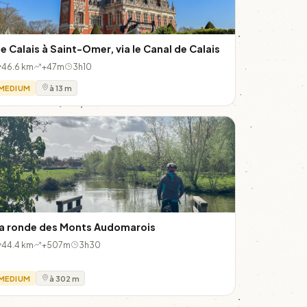
e Calais à Saint-Omer, via le Canal de Calais
46.6 km
+47m
3h10
MEDIUM
à 13 m
a ronde des Monts Audomarois
44.4 km
+507m
3h30
MEDIUM
à 302 m