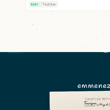
EASY
à 272 m
emmenez
CRAFTED WITH